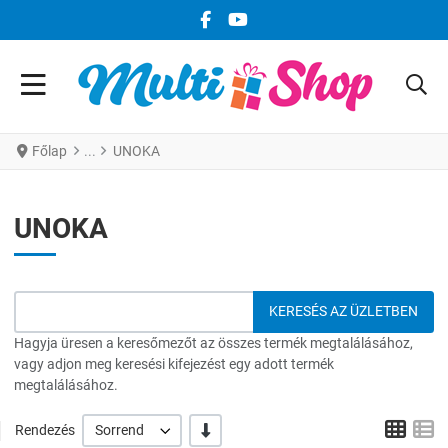
FACEBOOK KÖZÖSSÉGI LINK
YOUTUBE KÖZÖSSÉGI LINK
Főlap
UNOKA
UNOKA
Hagyja üresen a keresőmezőt az összes termék megtalálásához,
vagy adjon meg keresési kifejezést egy adott termék
megtalálásához.
Grid
L
-/+
Rendezés
Sorrend