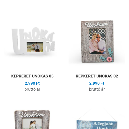
Hozzáadás a kívánságlistához
H
Összehasonlítás
Ö
Gyors nézet
G
KÉPKERET UNOKÁS 03
KÉPKERET UNOKÁS 02
2.990 Ft
2.990 Ft
bruttó ár
bruttó ár
Hozzáadás a kívánságlistához
H
Összehasonlítás
Ö