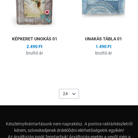
Gyors nézet
G
KÉPKERET UNOKÁS 01
UNAKÁS TÁBLA 01
2.490 Ft
1.490 Ft
bruttó ár
bruttó ár
24
Készletnyilvántartásunk nem naprakész. A pontos raktárkészletről
kérem, szíveskedjenek érdeklődni elérhetőségeink egyikén!
Az árváltozás jogát fenntartjuk! Árváltozás esetén a vevőt még a