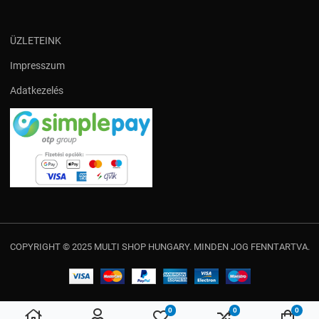
ÜZLETEINK
Impresszum
Adatkezelés
COPYRIGHT © 2025 MULTI SHOP HUNGARY. MINDEN JOG FENNTARTVA.
0
0
0
Kedvencek
Összehasonlítás
Kosá