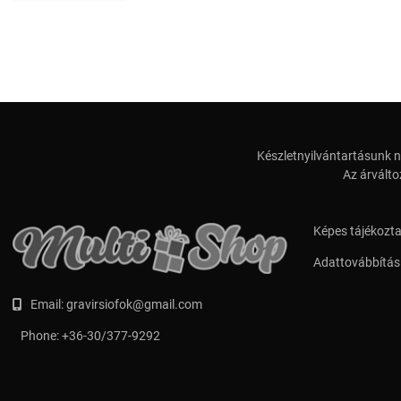
Készletnyilvántartásunk n
Az árválto
Képes tájékozt
Adattovábbítási
Email:
gravirsiofok@gmail.com
Phone:
+36-30/377-9292