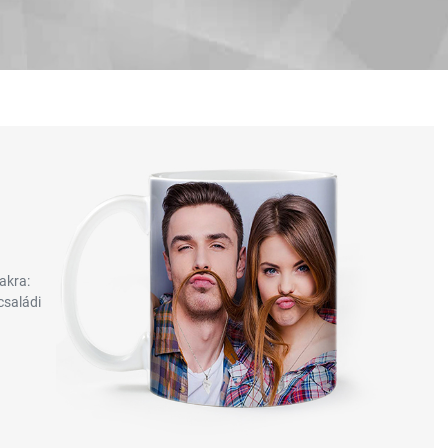
akra:
családi