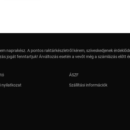
em naprakész. A pontos raktárkészletről kérem, szíveskedjenek érdeklődn
zás jogát fenntartjuk! Árváltozás esetén a vevőt még a számlázás előtt ér
ató
ÁSZF
 nyilatkozat
Szállítási információk