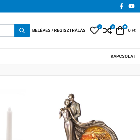
FACEBO
YO
0
0
0
Kedvencek
Összehasonlí
Kosár
BELÉPÉS / REGISZTRÁLÁS
0 Ft
KAPCSOLAT