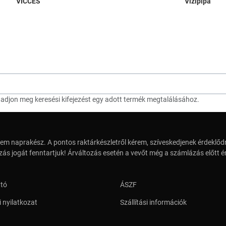
VICCES
Vizipipa
djon meg keresési kifejezést egy adott termék megtalálásához.
em naprakész. A pontos raktárkészletről kérem, szíveskedjenek érdeklődn
zás jogát fenntartjuk! Árváltozás esetén a vevőt még a számlázás előtt ér
ató
ÁSZF
 nyilatkozat
Szállítási információk