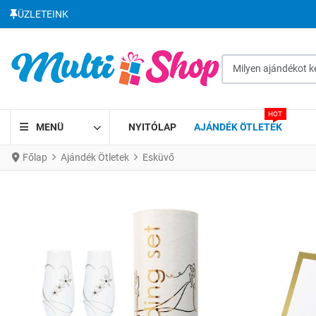
ÜZLETEINK
Milyen ajándékot kere
HOT
MENÜ
NYITÓLAP
AJÁNDÉK ÖTLETEK
Főlap
Ajándék Ötletek
Esküvő