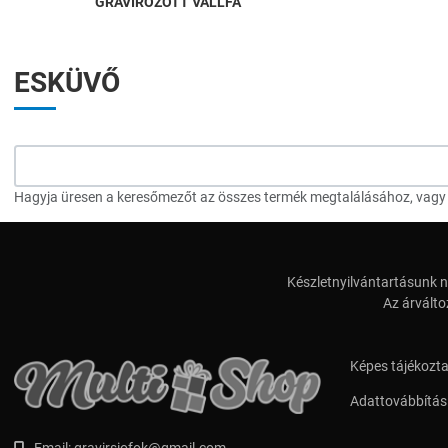
GRAVÍROZOTT VÁLLFA
ESKÜVŐ
Hagyja üresen a keresőmezőt az összes termék megtalálásához, vagy a
Készletnyilvántartásunk n
Az árválto
Képes tájékozt
Adattovábbítási
Email:
gravirsiofok@gmail.com