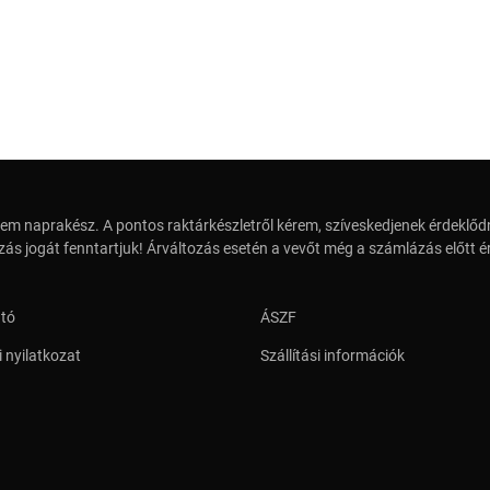
em naprakész. A pontos raktárkészletről kérem, szíveskedjenek érdeklődn
zás jogát fenntartjuk! Árváltozás esetén a vevőt még a számlázás előtt ér
ató
ÁSZF
 nyilatkozat
Szállítási információk