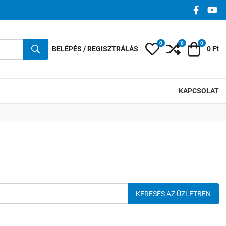
FACEBO
YO
0
0
0
Kedvencek
Összehasonlí
Kosár
BELÉPÉS / REGISZTRÁLÁS
0 Ft
KAPCSOLAT