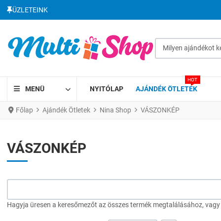
ÜZLETEINK
Milyen ajándékot kere
HOT
MENÜ
NYITÓLAP
AJÁNDÉK ÖTLETEK
Főlap
Ajándék Ötletek
Nina Shop
VÁSZONKÉP
VÁSZONKÉP
Hagyja üresen a keresőmezőt az összes termék megtalálásához, vagy a