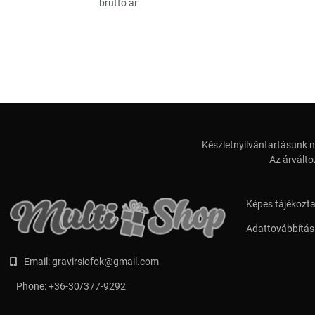
bruttó ár
Készletnyilvántartásunk n
Az árválto
Képes tájékozt
Adattovábbítási
Email:
gravirsiofok@gmail.com
Phone:
+36-30/377-9292