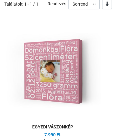
-/+
Találatok: 1 - 1 / 1
Rendezés
Sorrend
Hozzáadás a kíván
Összehasonlítás
Gyors nézet
EGYEDI VÁSZONKÉP
7.990 Ft