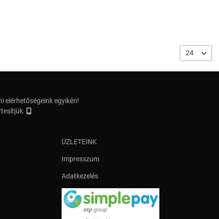
24
i elérhetőségeink egyikén!
tesítjük.
ÜZLETEINK
Impresszum
Adatkezelés