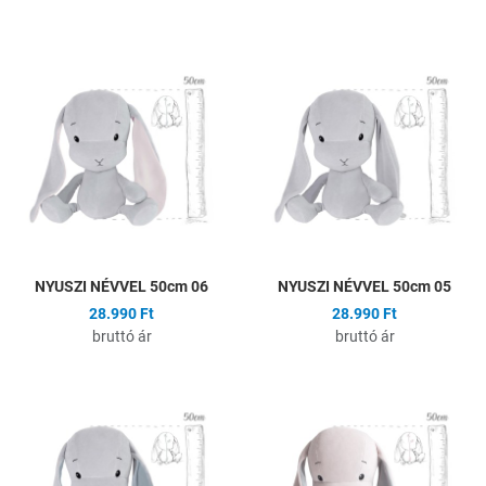
Hozzáadás a kívánságlistához
H
Összehasonlítás
Ö
Gyors nézet
G
NYUSZI NÉVVEL 50cm 06
NYUSZI NÉVVEL 50cm 05
28.990 Ft
28.990 Ft
bruttó ár
bruttó ár
Hozzáadás a kívánságlistához
H
Összehasonlítás
Ö