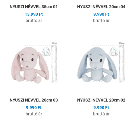
NYUSZI NÉVVEL 35cm 01
NYUSZI NÉVVEL 20cm 04
13.990 Ft
9.990 Ft
bruttó ár
bruttó ár
Hozzáadás a kívánságlistához
H
Összehasonlítás
Ö
Gyors nézet
G
NYUSZI NÉVVEL 20cm 03
NYUSZI NÉVVEL 20cm 02
9.990 Ft
9.990 Ft
bruttó ár
bruttó ár
Hozzáadás a kívánságlistához