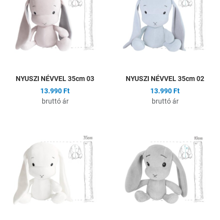
Összehasonlítás
Ö
Gyors nézet
G
NYUSZI NÉVVEL 35cm 03
NYUSZI NÉVVEL 35cm 02
13.990 Ft
13.990 Ft
bruttó ár
bruttó ár
Hozzáadás a kívánságlistához
H
Összehasonlítás
Ö
Gyors nézet
G