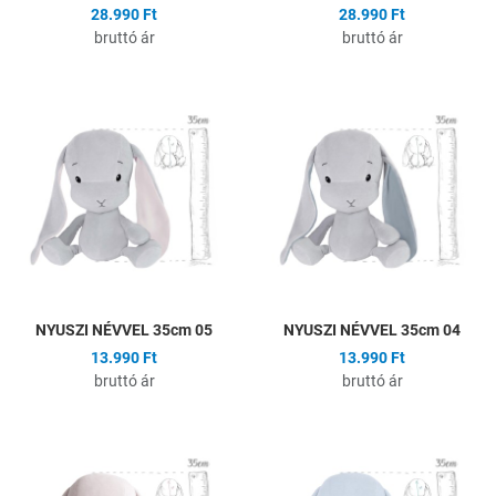
28.990 Ft
28.990 Ft
bruttó ár
bruttó ár
Hozzáadás a kívánságlistához
H
Összehasonlítás
Ö
Gyors nézet
G
NYUSZI NÉVVEL 35cm 05
NYUSZI NÉVVEL 35cm 04
13.990 Ft
13.990 Ft
bruttó ár
bruttó ár
Hozzáadás a kívánságlistához
H