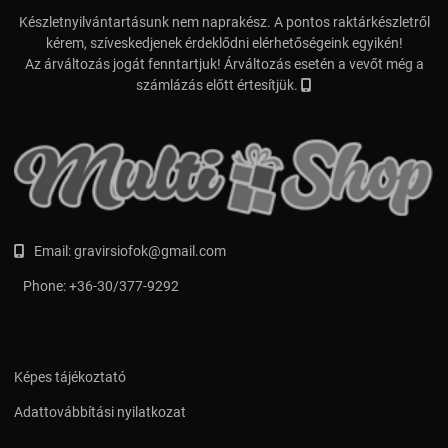
Készletnyilvántartásunk nem naprakész. A pontos raktárkészletről
kérem, szíveskedjenek érdeklődni elérhetőségeink egyikén!
Az árváltozás jogát fenntartjuk! Árváltozás esetén a vevőt még a
számlázás előtt értesítjük.
Email:
gravirsiofok@gmail.com
Phone:
+36-30/377-9292
Képes tájékoztató
Adattovábbítási nyilatkozat