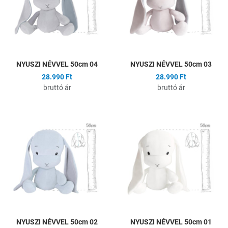
Gyors nézet
G
NYUSZI NÉVVEL 50cm 04
NYUSZI NÉVVEL 50cm 03
28.990 Ft
28.990 Ft
bruttó ár
bruttó ár
Hozzáadás a kívánságlistához
H
Összehasonlítás
Ö
Gyors nézet
G
NYUSZI NÉVVEL 50cm 02
NYUSZI NÉVVEL 50cm 01