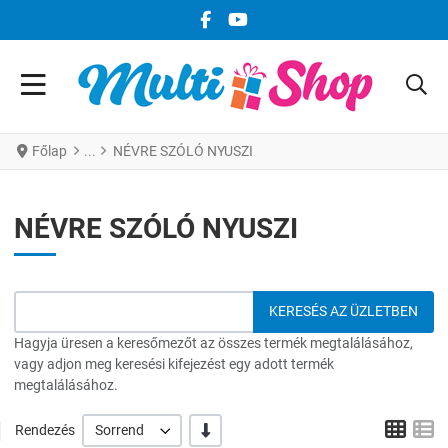
FACEBOOK KÖZÖSSÉGI LINK
YOUTUBE KÖZÖSSÉGI LINK
Főlap
NÉVRE SZÓLÓ NYUSZI
NÉVRE SZÓLÓ NYUSZI
Hagyja üresen a keresőmezőt az összes termék megtalálásához,
vagy adjon meg keresési kifejezést egy adott termék
megtalálásához.
Grid
L
-/+
Rendezés
Sorrend