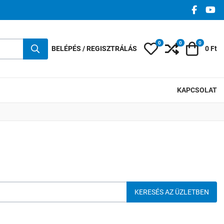
FACEBO
YO
0
0
0
Kedvencek
Összehasonlí
Kosár
BELÉPÉS / REGISZTRÁLÁS
0 Ft
KAPCSOLAT