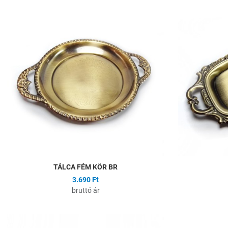
Hozzáadás a kíván
Összehasonlítás
Gyors nézet
TÁLCA FÉM KÖR BR
3.690 Ft
bruttó ár
Hozzáadás a kíván