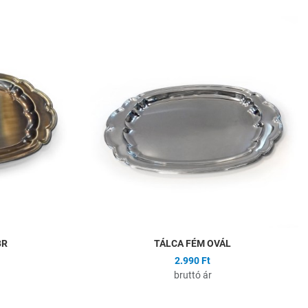
Hozzáadás a kívánságlistához
H
Összehasonlítás
Ö
Gyors nézet
G
BR
TÁLCA FÉM OVÁL
2.990 Ft
bruttó ár