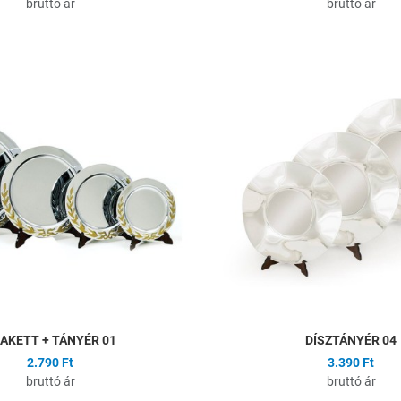
bruttó ár
bruttó ár
ságlistához
Hozzáadás a kívánságlistához
Összehasonlítás
Gyors nézet
AKETT + TÁNYÉR 01
DÍSZTÁNYÉR 04
2.790 Ft
3.390 Ft
bruttó ár
bruttó ár