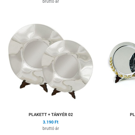
bruttó ár
Hozzáadás a kíván
Összehasonlítás
Gyors nézet
PLAKETT + TÁNYÉR 02
PL
3.190 Ft
bruttó ár