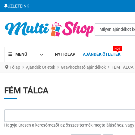
ÜZLETEINK
Milyen ajándékot kere
HOT
MENÜ
NYITÓLAP
AJÁNDÉK ÖTLETEK
Főlap
Ajándék Ötletek
Gravírozható ajándékok
FÉM TÁLCA
FÉM TÁLCA
Hagyja üresen a keresőmezőt az összes termék megtalálásához, vagy a