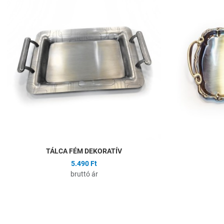
Összehasonlítás
Gyors nézet
TÁLCA FÉM DEKORATÍV
5.490 Ft
bruttó ár