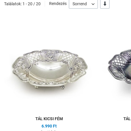
-/+
Találatok: 1 - 20 / 20
Rendezés
Sorrend
Hozzáadás a kíván
Összehasonlítás
Gyors nézet
TÁL KICSI FÉM
TÁL
6.990 Ft