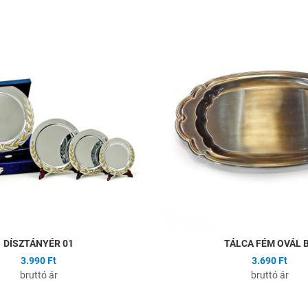
ságlistához
Hozzáadás a kívánságlistához
Összehasonlítás
Gyors nézet
DÍSZTÁNYÉR 01
TÁLCA FÉM OVÁL 
3.990 Ft
3.690 Ft
bruttó ár
bruttó ár