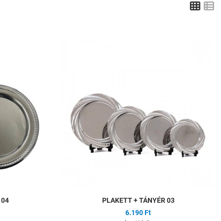
Grid
L
Hozzáadás a kívánságlistához
H
Összehasonlítás
Ö
Gyors nézet
G
 04
PLAKETT + TÁNYÉR 03
6.190 Ft