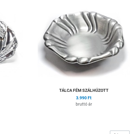
Összehasonlítás
Ö
Gyors nézet
G
TÁLCA FÉM SZÁLHÚZOTT
3.990 Ft
bruttó ár