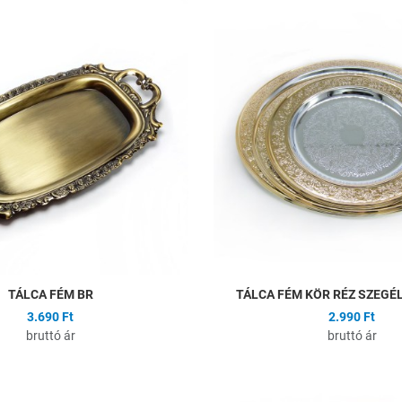
ságlistához
Hozzáadás a kívánságlistához
Összehasonlítás
Gyors nézet
TÁLCA FÉM BR
TÁLCA FÉM KÖR RÉZ SZEGÉ
3.690 Ft
2.990 Ft
bruttó ár
bruttó ár
ságlistához
Hozzáadás a kívánságlistához