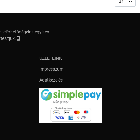
24
i elérhetőségeink egyikén!
tesítjük.
ÜZLETEINK
Impresszum
Adatkezelés