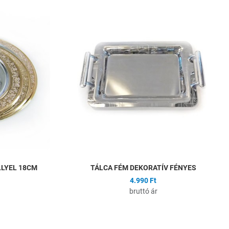
Hozzáadás a kívánságlistához
H
Összehasonlítás
Ö
Gyors nézet
G
LLYEL 18CM
TÁLCA FÉM DEKORATÍV FÉNYES
4.990 Ft
bruttó ár
Hozzáadás a kívánságlistához
H