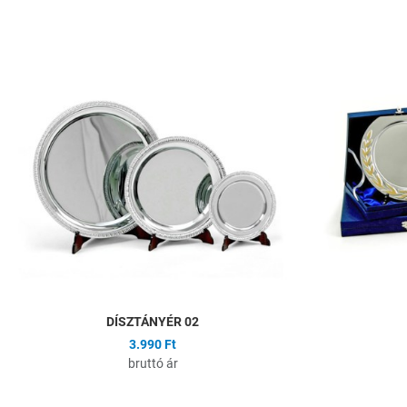
Hozzáadás a kíván
Összehasonlítás
Gyors nézet
DÍSZTÁNYÉR 02
3.990 Ft
bruttó ár