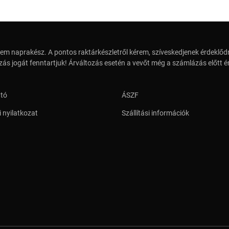
em naprakész. A pontos raktárkészletről kérem, szíveskedjenek érdeklődn
zás jogát fenntartjuk! Árváltozás esetén a vevőt még a számlázás előtt ér
ató
ÁSZF
 nyilatkozat
Szállítási információk