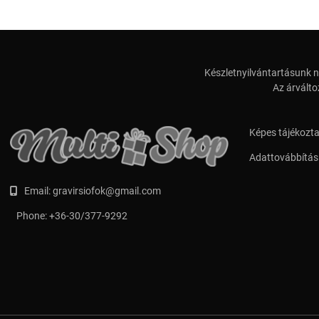
Készletnyilvántartásunk n
Az árválto
Képes tájékozt
Adattovábbítási
Email:
gravirsiofok@gmail.com
Phone:
+36-30/377-9292