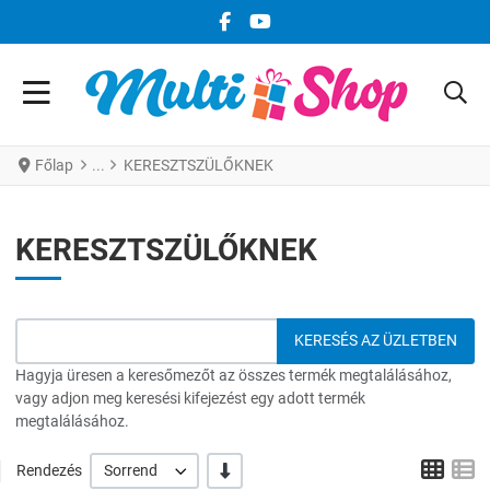
FACEBOOK KÖZÖSSÉGI LINK
YOUTUBE KÖZÖSSÉGI LINK
Főlap
KERESZTSZÜLŐKNEK
KERESZTSZÜLŐKNEK
Hagyja üresen a keresőmezőt az összes termék megtalálásához,
vagy adjon meg keresési kifejezést egy adott termék
megtalálásához.
Grid
L
-/+
Rendezés
Sorrend