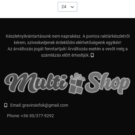
24
Készletnyilvántartásunk nem naprakész. A pontos raktárkészletről
kérem, szíveskedjenek érdeklődni elérhetőségeink egyikén!
Az árváltozás jogát fenntartjuk! Árváltozás esetén a vevőt még a
számlázás előtt értesítjük.
Email:
gravirsiofok@gmail.com
Phone:
+36-30/377-9292