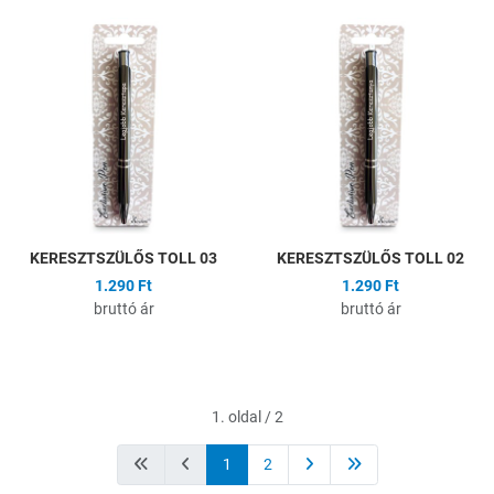
Hozzáadás a kívánságlistához
H
Összehasonlítás
Ö
Gyors nézet
G
KERESZTSZÜLŐS TOLL 03
KERESZTSZÜLŐS TOLL 02
1.290 Ft
1.290 Ft
bruttó ár
bruttó ár
1. oldal / 2
1
2