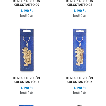
KERESZTSZÜLŐS
KERESZTSZÜLŐS
KULCSTARTÓ 09
KULCSTARTÓ 08
1.190 Ft
1.190 Ft
bruttó ár
bruttó ár
Hozzáadás a kívánságlistához
H
Összehasonlítás
Ö
Gyors nézet
G
KERESZTSZÜLŐS
KERESZTSZÜLŐS
KULCSTARTÓ 07
KULCSTARTÓ 06
1.190 Ft
1.190 Ft
bruttó ár
bruttó ár