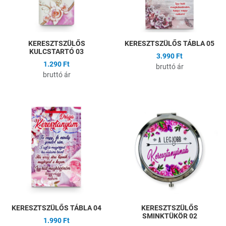
KERESZTSZÜLŐS
KERESZTSZÜLŐS TÁBLA 05
KULCSTARTÓ 03
3.990 Ft
1.290 Ft
bruttó ár
bruttó ár
Hozzáadás a kívánságlistához
H
Összehasonlítás
Ö
Gyors nézet
G
KERESZTSZÜLŐS TÁBLA 04
KERESZTSZÜLŐS
SMINKTÜKÖR 02
1.990 Ft