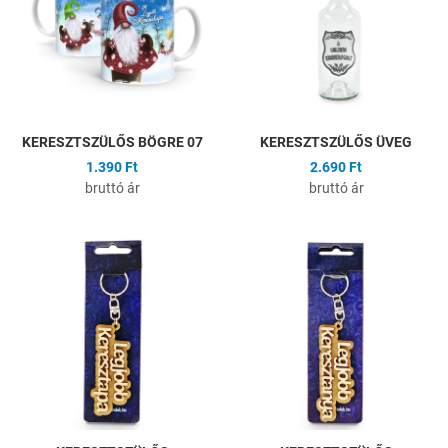
Gyors nézet
G
KERESZTSZÜLŐS BÖGRE 07
KERESZTSZÜLŐS ÜVEG
1.390 Ft
2.690 Ft
bruttó ár
bruttó ár
Hozzáadás a kívánságlistához
H
Összehasonlítás
Ö
Gyors nézet
G