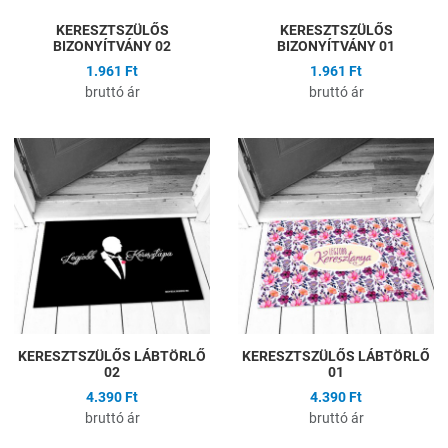
KERESZTSZÜLŐS
KERESZTSZÜLŐS
BIZONYÍTVÁNY 02
BIZONYÍTVÁNY 01
1.961 Ft
1.961 Ft
bruttó ár
bruttó ár
Hozzáadás a kívánságlistához
H
Összehasonlítás
Ö
Gyors nézet
G
KERESZTSZÜLŐS LÁBTÖRLŐ
KERESZTSZÜLŐS LÁBTÖRLŐ
02
01
4.390 Ft
4.390 Ft
bruttó ár
bruttó ár