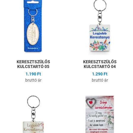
Hozzáadás a kívánságlistához
H
Összehasonlítás
Ö
Gyors nézet
G
KERESZTSZÜLŐS
KERESZTSZÜLŐS
KULCSTARTÓ 05
KULCSTARTÓ 04
1.190 Ft
1.290 Ft
bruttó ár
bruttó ár
Hozzáadás a kívánságlistához
H
Összehasonlítás
Ö
Gyors nézet
G