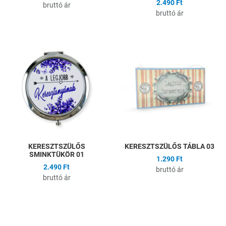
2.490 Ft
bruttó ár
bruttó ár
Hozzáadás a kívánságlistához
H
Összehasonlítás
Ö
Gyors nézet
G
KERESZTSZÜLŐS
KERESZTSZÜLŐS TÁBLA 03
SMINKTÜKÖR 01
1.290 Ft
2.490 Ft
bruttó ár
bruttó ár
Hozzáadás a kívánságlistához
H