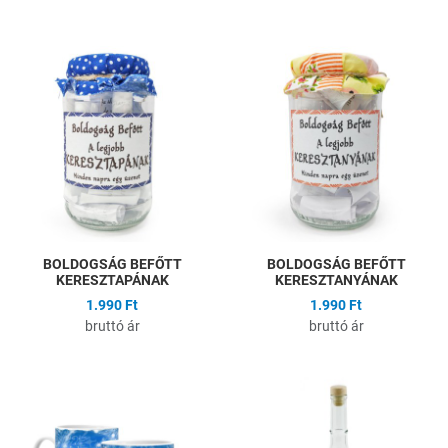
Hozzáadás a kívánságlistához
H
Összehasonlítás
Ö
Gyors nézet
G
BOLDOGSÁG BEFŐTT
BOLDOGSÁG BEFŐTT
KERESZTAPÁNAK
KERESZTANYÁNAK
1.990 Ft
1.990 Ft
bruttó ár
bruttó ár
Hozzáadás a kívánságlistához
H
Összehasonlítás
Ö