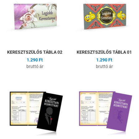
Összehasonlítás
Ö
Gyors nézet
G
KERESZTSZÜLŐS TÁBLA 02
KERESZTSZÜLŐS TÁBLA 01
1.290 Ft
1.290 Ft
bruttó ár
bruttó ár
Hozzáadás a kívánságlistához
H
Összehasonlítás
Ö
Gyors nézet
G