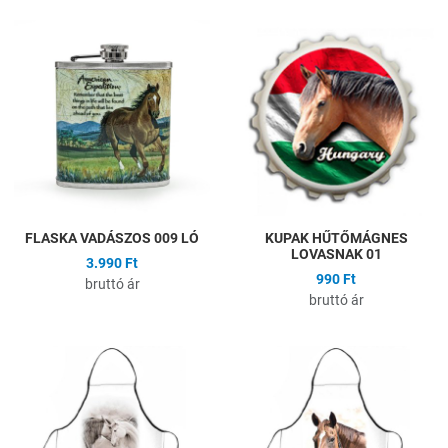
Hozzáadás a kívánságlistához
H
Összehasonlítás
Ö
Gyors nézet
G
FLASKA VADÁSZOS 009 LÓ
KUPAK HŰTŐMÁGNES
LOVASNAK 01
3.990 Ft
990 Ft
bruttó ár
bruttó ár
Hozzáadás a kívánságlistához
H
Összehasonlítás
Ö