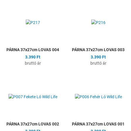
Hozzáadás a kívánságlistához
H
Összehasonlítás
Ö
Gyors nézet
G
PÁRNA 37x27cm LOVAS 004
PÁRNA 37x27cm LOVAS 003
3.390 Ft
3.390 Ft
bruttó ár
bruttó ár
Hozzáadás a kívánságlistához
H
Összehasonlítás
Ö
Gyors nézet
G
PÁRNA 37x27cm LOVAS 002
PÁRNA 37x27cm LOVAS 001