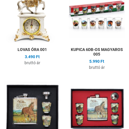
Összehasonlítás
Ö
Gyors nézet
G
LOVAS ÓRA 001
KUPICA 6DB-OS MAGYAROS
005
3.490 Ft
5.990 Ft
bruttó ár
bruttó ár
Hozzáadás a kívánságlistához
H
Összehasonlítás
Ö
Gyors nézet
G