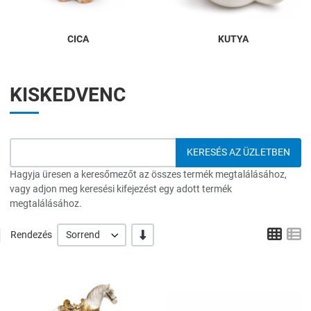
CICA
KUTYA
KISKEDVENC
Hagyja üresen a keresőmezőt az összes termék megtalálásához,
vagy adjon meg keresési kifejezést egy adott termék
megtalálásához.
Grid
L
-/+
Rendezés
Sorrend
Hozzáadás a kívánságlistához
H