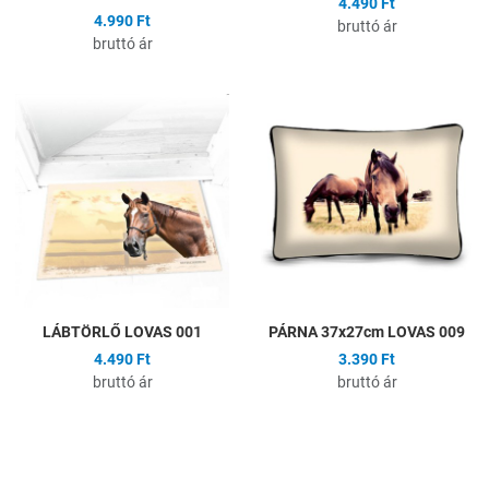
4.490 Ft
4.990 Ft
bruttó ár
bruttó ár
Hozzáadás a kívánságlistához
H
Összehasonlítás
Ö
Gyors nézet
G
LÁBTÖRLŐ LOVAS 001
PÁRNA 37x27cm LOVAS 009
4.490 Ft
3.390 Ft
bruttó ár
bruttó ár
Hozzáadás a kívánságlistához
H