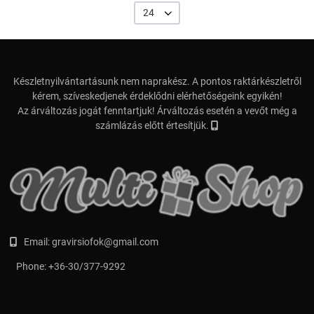
24
Készletnyilvántartásunk nem naprakész. A pontos raktárkészletről
kérem, szíveskedjenek érdeklődni elérhetőségeink egyikén!
Az árváltozás jogát fenntartjuk! Árváltozás esetén a vevőt még a
számlázás előtt értesítjük.
Email:
gravirsiofok@gmail.com
Phone:
+36-30/377-9292