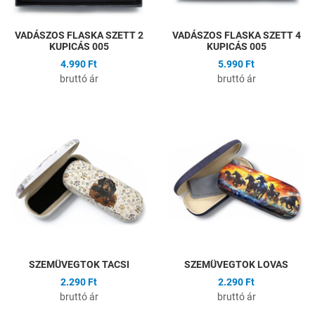
VADÁSZOS FLASKA SZETT 2
VADÁSZOS FLASKA SZETT 4
KUPICÁS 005
KUPICÁS 005
4.990 Ft
5.990 Ft
bruttó ár
bruttó ár
Hozzáadás a kívánságlistához
H
Összehasonlítás
Ö
Gyors nézet
G
SZEMÜVEGTOK TACSI
SZEMÜVEGTOK LOVAS
2.290 Ft
2.290 Ft
bruttó ár
bruttó ár