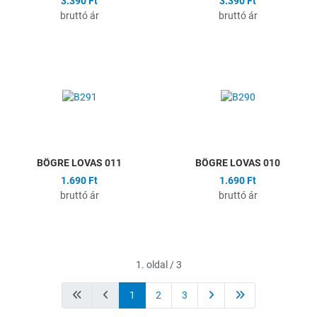
3.390 Ft
3.390 Ft
bruttó ár
bruttó ár
Hozzáadás a kívánságlistához
H
Összehasonlítás
Ö
Gyors nézet
G
BÖGRE LOVAS 011
BÖGRE LOVAS 010
1.690 Ft
1.690 Ft
bruttó ár
bruttó ár
1. oldal / 3
1
2
3