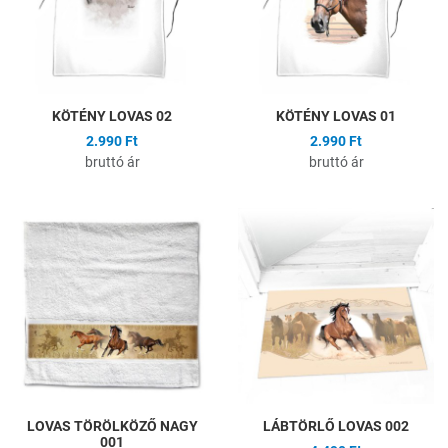
Gyors nézet
G
KÖTÉNY LOVAS 02
KÖTÉNY LOVAS 01
2.990 Ft
2.990 Ft
bruttó ár
bruttó ár
Hozzáadás a kívánságlistához
H
Összehasonlítás
Ö
Gyors nézet
G
LOVAS TÖRÖLKÖZŐ NAGY
LÁBTÖRLŐ LOVAS 002
001