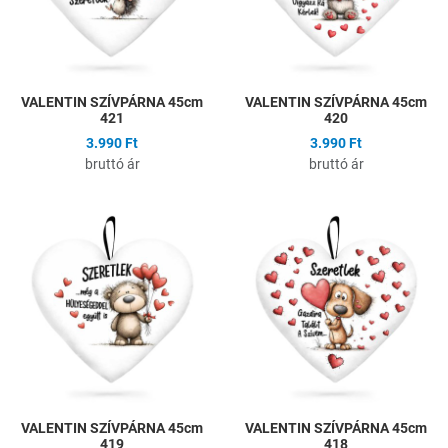
VALENTIN SZÍVPÁRNA 45cm
VALENTIN SZÍVPÁRNA 45cm
421
420
3.990 Ft
3.990 Ft
bruttó ár
bruttó ár
Hozzáadás a kívánságlistához
H
Összehasonlítás
Ö
Gyors nézet
G
VALENTIN SZÍVPÁRNA 45cm
VALENTIN SZÍVPÁRNA 45cm
419
418