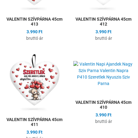
VALENTIN SZÍVPÁRNA 45cm
VALENTIN SZÍVPÁRNA 45cm
413
412
3.990 Ft
3.990 Ft
bruttó ár
bruttó ár
Hozzáadás a kívánságlistához
H
Összehasonlítás
Ö
Gyors nézet
G
VALENTIN SZÍVPÁRNA 45cm
410
3.990 Ft
VALENTIN SZÍVPÁRNA 45cm
bruttó ár
411
3.990 Ft