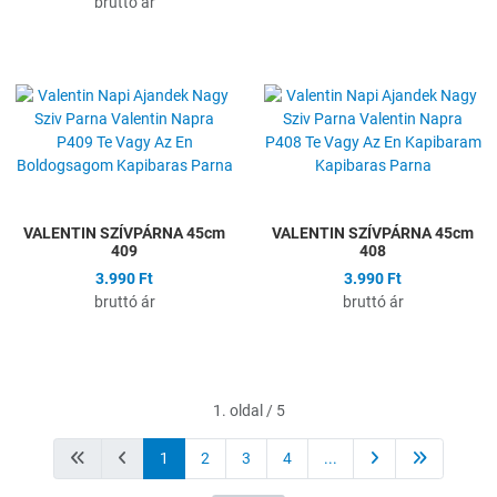
bruttó ár
Hozzáadás a kívánságlistához
H
Összehasonlítás
Ö
Gyors nézet
G
VALENTIN SZÍVPÁRNA 45cm
VALENTIN SZÍVPÁRNA 45cm
409
408
3.990 Ft
3.990 Ft
bruttó ár
bruttó ár
1. oldal / 5
1
2
3
4
...