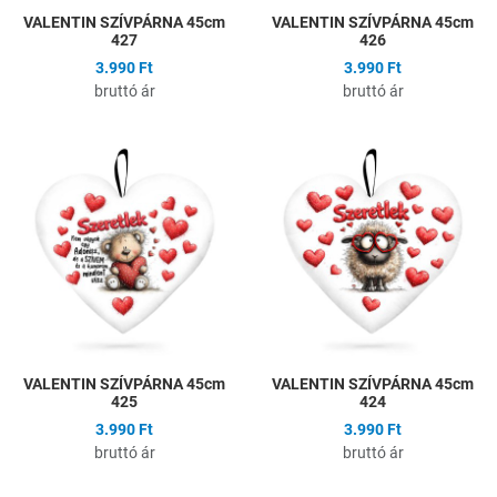
VALENTIN SZÍVPÁRNA 45cm
VALENTIN SZÍVPÁRNA 45cm
427
426
3.990 Ft
3.990 Ft
bruttó ár
bruttó ár
Hozzáadás a kívánságlistához
H
Összehasonlítás
Ö
Gyors nézet
G
VALENTIN SZÍVPÁRNA 45cm
VALENTIN SZÍVPÁRNA 45cm
425
424
3.990 Ft
3.990 Ft
bruttó ár
bruttó ár