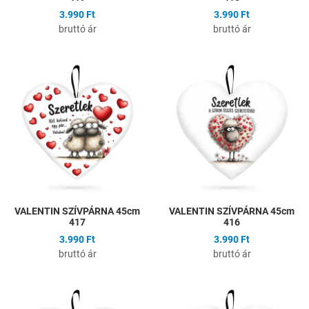
3.990 Ft
3.990 Ft
bruttó ár
bruttó ár
Hozzáadás a kívánságlistához
H
Összehasonlítás
Ö
Gyors nézet
G
VALENTIN SZÍVPÁRNA 45cm
VALENTIN SZÍVPÁRNA 45cm
417
416
3.990 Ft
3.990 Ft
bruttó ár
bruttó ár
Hozzáadás a kívánságlistához
H