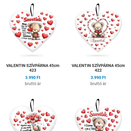
Hozzáadás a kívánságlistához
H
Összehasonlítás
Ö
Gyors nézet
G
VALENTIN SZÍVPÁRNA 45cm
VALENTIN SZÍVPÁRNA 45cm
423
422
3.990 Ft
3.990 Ft
bruttó ár
bruttó ár
Hozzáadás a kívánságlistához
H
Összehasonlítás
Ö
Gyors nézet
G