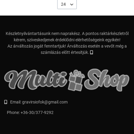
24
Készletnyilvántartásunk nem naprakész. A pontos raktárkészletről
kérem, szíveskedjenek érdeklődni elérhetőségeink egyikén!
Az árváltozás jogát fenntartjuk! Árváltozás esetén a vevőt még a
számlázás előtt értesítjük.
Email:
gravirsiofok@gmail.com
Phone:
+36-30/377-9292