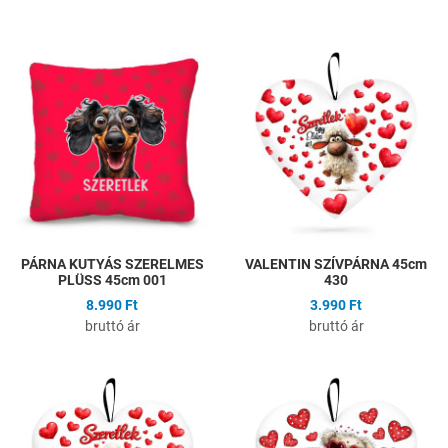
Hozzáadás a kívánságlistához
H
Összehasonlítás
Ö
Gyors nézet
G
PÁRNA KUTYÁS SZERELMES
VALENTIN SZÍVPÁRNA 45cm
PLÜSS 45cm 001
430
8.990 Ft
3.990 Ft
bruttó ár
bruttó ár
Hozzáadás a kívánságlistához
H
Összehasonlítás
Ö