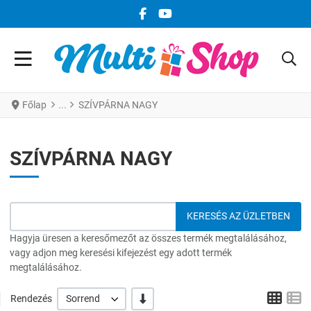
FACEBOOK KÖZÖSSÉGI LINK
YOUTUBE KÖZÖSSÉGI LINK
Főlap
SZÍVPÁRNA NAGY
SZÍVPÁRNA NAGY
Hagyja üresen a keresőmezőt az összes termék megtalálásához,
vagy adjon meg keresési kifejezést egy adott termék
megtalálásához.
Grid
L
-/+
Rendezés
Sorrend