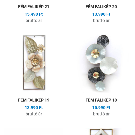
FÉM FALIKÉP 21
FÉM FALIKÉP 20
15.490 Ft
13.990 Ft
bruttó ár
bruttó ár
Hozzáadás a kívánságlistához
H
Összehasonlítás
Ö
Gyors nézet
G
FÉM FALIKÉP 19
FÉM FALIKÉP 18
13.990 Ft
15.990 Ft
bruttó ár
bruttó ár
Hozzáadás a kívánságlistához
H