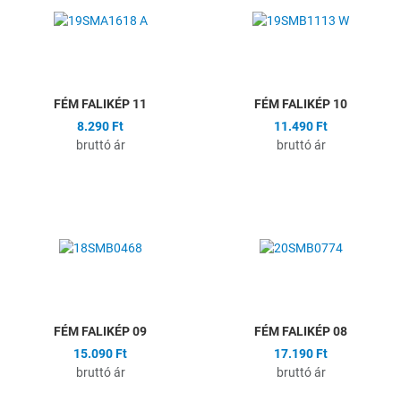
Összehasonlítás
Ö
Gyors nézet
G
FÉM FALIKÉP 11
FÉM FALIKÉP 10
8.290 Ft
11.490 Ft
bruttó ár
bruttó ár
Hozzáadás a kívánságlistához
H
Összehasonlítás
Ö
Gyors nézet
G
FÉM FALIKÉP 09
FÉM FALIKÉP 08
15.090 Ft
17.190 Ft
bruttó ár
bruttó ár