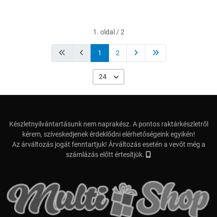
1. oldal / 2
1
2
24
Készletnyilvántartásunk nem naprakész. A pontos raktárkészletről
kérem, szíveskedjenek érdeklődni elérhetőségeink egyikén!
Az árváltozás jogát fenntartjuk! Árváltozás esetén a vevőt még a
számlázás előtt értesítjük.