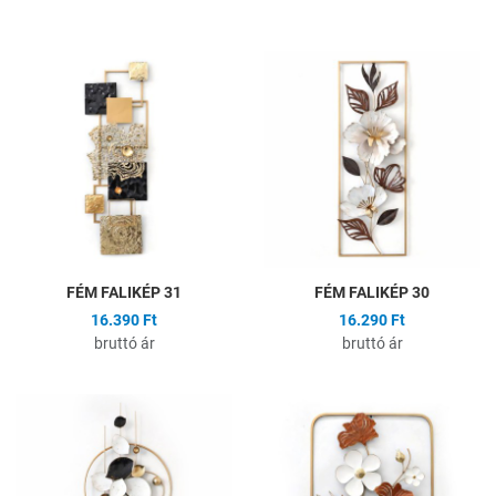
Hozzáadás a kívánságlistához
H
Összehasonlítás
Ö
Gyors nézet
G
FÉM FALIKÉP 31
FÉM FALIKÉP 30
16.390 Ft
16.290 Ft
bruttó ár
bruttó ár
Hozzáadás a kívánságlistához
H
Összehasonlítás
Ö