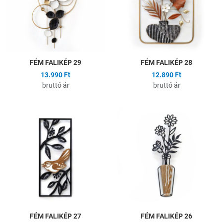
Gyors nézet
G
FÉM FALIKÉP 29
FÉM FALIKÉP 28
13.990 Ft
12.890 Ft
bruttó ár
bruttó ár
Hozzáadás a kívánságlistához
H
Összehasonlítás
Ö
Gyors nézet
G
FÉM FALIKÉP 27
FÉM FALIKÉP 26