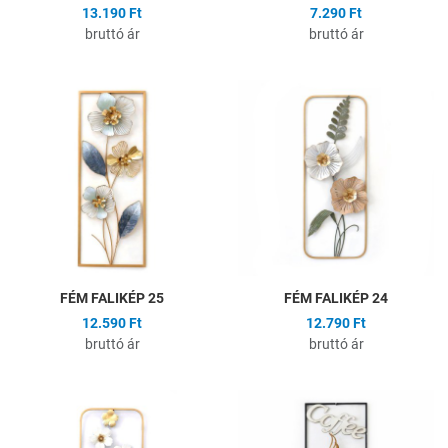
13.190 Ft
7.290 Ft
bruttó ár
bruttó ár
Hozzáadás a kívánságlistához
H
Összehasonlítás
Ö
Gyors nézet
G
FÉM FALIKÉP 25
FÉM FALIKÉP 24
12.590 Ft
12.790 Ft
bruttó ár
bruttó ár
Hozzáadás a kívánságlistához
H