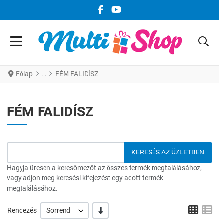
FACEBOOK KÖZÖSSÉGI LINK
YOUTUBE KÖZÖSSÉGI LINK
Főlap
FÉM FALIDÍSZ
FÉM FALIDÍSZ
Hagyja üresen a keresőmezőt az összes termék megtalálásához,
vagy adjon meg keresési kifejezést egy adott termék
megtalálásához.
Grid
L
-/+
Rendezés
Sorrend