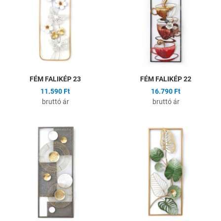
Összehasonlítás
Ö
Gyors nézet
G
FÉM FALIKÉP 23
FÉM FALIKÉP 22
11.590 Ft
16.790 Ft
bruttó ár
bruttó ár
Hozzáadás a kívánságlistához
H
Összehasonlítás
Ö
Gyors nézet
G