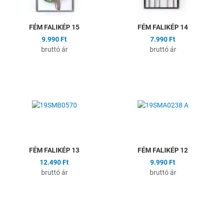
FÉM FALIKÉP 15
FÉM FALIKÉP 14
9.990 Ft
7.990 Ft
bruttó ár
bruttó ár
Hozzáadás a kívánságlistához
H
Összehasonlítás
Ö
Gyors nézet
G
FÉM FALIKÉP 13
FÉM FALIKÉP 12
12.490 Ft
9.990 Ft
bruttó ár
bruttó ár
Hozzáadás a kívánságlistához
H