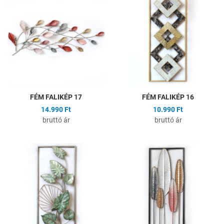
Összehasonlítás
Ö
Gyors nézet
G
FÉM FALIKÉP 17
FÉM FALIKÉP 16
14.990 Ft
10.990 Ft
bruttó ár
bruttó ár
Hozzáadás a kívánságlistához
H
Összehasonlítás
Ö
Gyors nézet
G