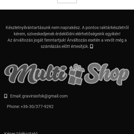
Készletnyilvántartásunk nem naprakész. A pontos raktárkészletről
kérem, szíveskedjenek érdeklődni elérhetőségeink egyikén!
Az árváltozás jogát fenntartjuk! Árváltozás esetén a vevőt még a
számlázás előtt értesítjük.
Email:
gravirsiofok@gmail.com
Phone:
+36-30/377-9292
Képes tájékoztató