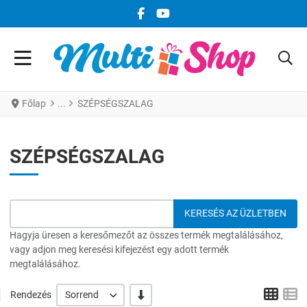
FACEBOOK KÖZÖSSÉGI LINK
YOUTUBE KÖZÖSSÉGI LINK
Főlap
SZÉPSÉGSZALAG
SZÉPSÉGSZALAG
Hagyja üresen a keresőmezőt az összes termék megtalálásához,
vagy adjon meg keresési kifejezést egy adott termék
megtalálásához.
Grid
L
-/+
Rendezés
Sorrend