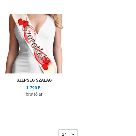
Hozzáadás a kívánságlistához
Összehasonlítás
Gyors nézet
SZÉPSÉG SZALAG
1.790 Ft
bruttó ár
24