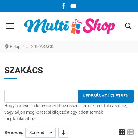
FACEBOOK KÖZÖSSÉGI LINK
YOUTUBE KÖZÖSSÉGI LINK
Főlap
SZAKÁCS
SZAKÁCS
Hagyja üresen a keresőmezőt az összes termék megtalálásához,
vagy adjon meg keresési kifejezést egy adott termék
megtalálásához.
Grid
L
-/+
Rendezés
Sorrend