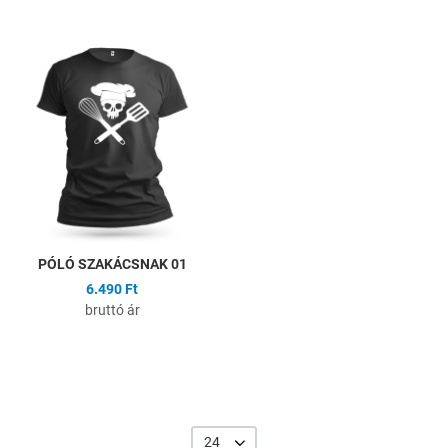
Hozzáadás a kívánságlistához
Összehasonlítás
Gyors nézet
PÓLÓ SZAKÁCSNAK 01
6.490 Ft
bruttó ár
24