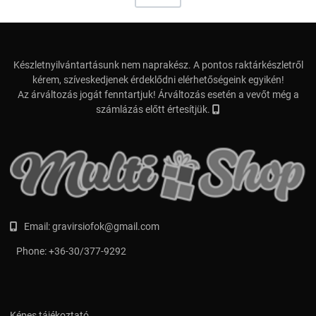
Készletnyilvántartásunk nem naprakész. A pontos raktárkészletről
kérem, szíveskedjenek érdeklődni elérhetőségeink egyikén!
Az árváltozás jogát fenntartjuk! Árváltozás esetén a vevőt még a
számlázás előtt értesítjük.
Email:
gravirsiofok@gmail.com
Phone:
+36-30/377-9292
Képes tájékoztató