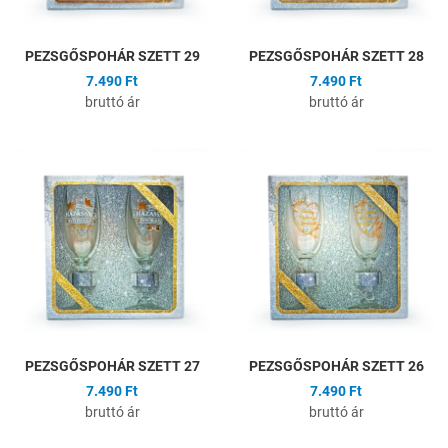
PEZSGŐSPOHÁR SZETT 29
PEZSGŐSPOHÁR SZETT 28
7.490 Ft
7.490 Ft
bruttó ár
bruttó ár
Hozzáadás a kívánságlistához
H
Összehasonlítás
Ö
Gyors nézet
G
PEZSGŐSPOHÁR SZETT 27
PEZSGŐSPOHÁR SZETT 26
7.490 Ft
7.490 Ft
bruttó ár
bruttó ár