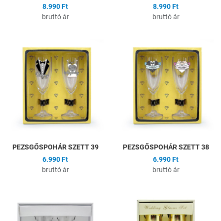
8.990 Ft
8.990 Ft
bruttó ár
bruttó ár
Hozzáadás a kívánságlistához
H
Összehasonlítás
Ö
Gyors nézet
G
PEZSGŐSPOHÁR SZETT 39
PEZSGŐSPOHÁR SZETT 38
6.990 Ft
6.990 Ft
bruttó ár
bruttó ár
Hozzáadás a kívánságlistához
H