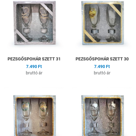
Összehasonlítás
Ö
Gyors nézet
G
PEZSGŐSPOHÁR SZETT 31
PEZSGŐSPOHÁR SZETT 30
7.490 Ft
7.490 Ft
bruttó ár
bruttó ár
Hozzáadás a kívánságlistához
H
Összehasonlítás
Ö
Gyors nézet
G