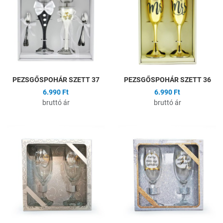
Összehasonlítás
Ö
Gyors nézet
G
PEZSGŐSPOHÁR SZETT 37
PEZSGŐSPOHÁR SZETT 36
6.990 Ft
6.990 Ft
bruttó ár
bruttó ár
Hozzáadás a kívánságlistához
H
Összehasonlítás
Ö
Gyors nézet
G