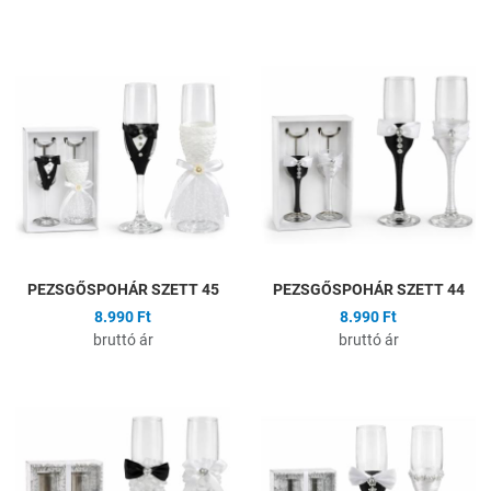
Hozzáadás a kívánságlistához
H
Összehasonlítás
Ö
Gyors nézet
G
PEZSGŐSPOHÁR SZETT 45
PEZSGŐSPOHÁR SZETT 44
8.990 Ft
8.990 Ft
bruttó ár
bruttó ár
Hozzáadás a kívánságlistához
H
Összehasonlítás
Ö