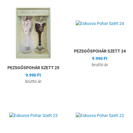
Hozzáadás a kívánságlistához
H
Összehasonlítás
Ö
Gyors nézet
G
PEZSGŐSPOHÁR SZETT 24
9.990 Ft
bruttó ár
PEZSGŐSPOHÁR SZETT 25
9.990 Ft
bruttó ár
Hozzáadás a kívánságlistához
H
Összehasonlítás
Ö
Gyors nézet
G