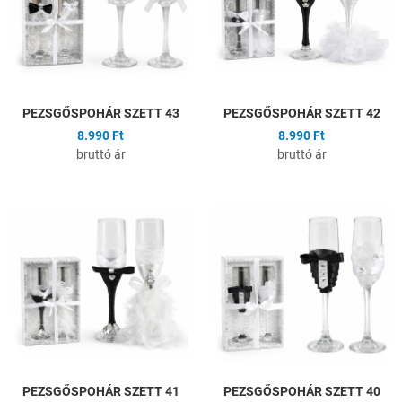
Gyors nézet
G
PEZSGŐSPOHÁR SZETT 43
PEZSGŐSPOHÁR SZETT 42
8.990 Ft
8.990 Ft
bruttó ár
bruttó ár
Hozzáadás a kívánságlistához
H
Összehasonlítás
Ö
Gyors nézet
G
PEZSGŐSPOHÁR SZETT 41
PEZSGŐSPOHÁR SZETT 40