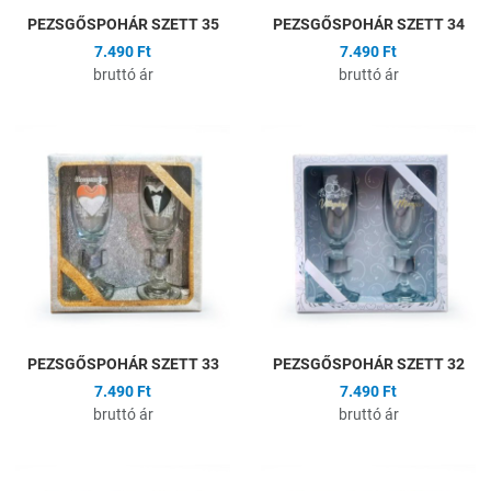
PEZSGŐSPOHÁR SZETT 35
PEZSGŐSPOHÁR SZETT 34
7.490 Ft
7.490 Ft
bruttó ár
bruttó ár
Hozzáadás a kívánságlistához
H
Összehasonlítás
Ö
Gyors nézet
G
PEZSGŐSPOHÁR SZETT 33
PEZSGŐSPOHÁR SZETT 32
7.490 Ft
7.490 Ft
bruttó ár
bruttó ár
Hozzáadás a kívánságlistához
H