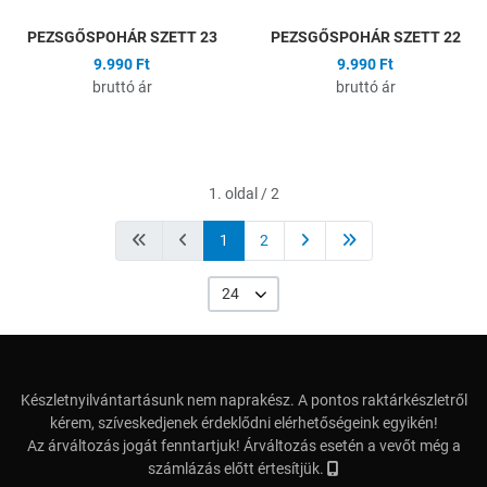
PEZSGŐSPOHÁR SZETT 23
PEZSGŐSPOHÁR SZETT 22
9.990 Ft
9.990 Ft
bruttó ár
bruttó ár
1. oldal / 2
1
2
24
Készletnyilvántartásunk nem naprakész. A pontos raktárkészletről
kérem, szíveskedjenek érdeklődni elérhetőségeink egyikén!
Az árváltozás jogát fenntartjuk! Árváltozás esetén a vevőt még a
számlázás előtt értesítjük.