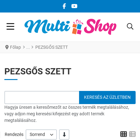
FACEBOOK KÖZÖSSÉGI LINK
YOUTUBE KÖZÖSSÉGI LINK
Főlap
PEZSGŐS SZETT
PEZSGŐS SZETT
Hagyja üresen a keresőmezőt az összes termék megtalálásához,
vagy adjon meg keresési kifejezést egy adott termék
megtalálásához.
Grid
L
-/+
Rendezés
Sorrend