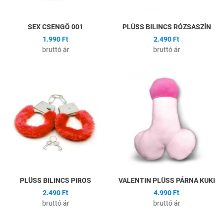
SEX CSENGŐ 001
PLÜSS BILINCS RÓZSASZÍN
1.990 Ft
2.490 Ft
bruttó ár
bruttó ár
Hozzáadás a kívánságlistához
H
Összehasonlítás
Ö
Gyors nézet
G
PLÜSS BILINCS PIROS
VALENTIN PLÜSS PÁRNA KUKI
2.490 Ft
4.990 Ft
bruttó ár
bruttó ár