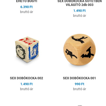
EHETŐ BUGYI
SEX DOBÓKOCKA SÖTÉTBEN
VILÁGÍTÓ 2db 003
6.390 Ft
1.490 Ft
bruttó ár
bruttó ár
Hozzáadás a kívánságlistához
H
Összehasonlítás
Ö
Gyors nézet
G
SEX DOBÓKOCKA 002
SEX DOBÓKOCKA 001
1.490 Ft
990 Ft
bruttó ár
bruttó ár
Hozzáadás a kívánságlistához
H