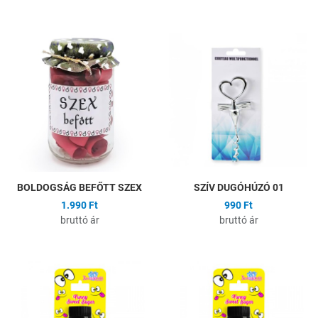
Hozzáadás a kívánságlistához
H
Összehasonlítás
Ö
Gyors nézet
G
BOLDOGSÁG BEFŐTT SZEX
SZÍV DUGÓHÚZÓ 01
1.990 Ft
990 Ft
bruttó ár
bruttó ár
Hozzáadás a kívánságlistához
H
Összehasonlítás
Ö