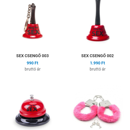
Összehasonlítás
Ö
Gyors nézet
G
SEX CSENGŐ 003
SEX CSENGŐ 002
990 Ft
1.990 Ft
bruttó ár
bruttó ár
Hozzáadás a kívánságlistához
H
Összehasonlítás
Ö
Gyors nézet
G