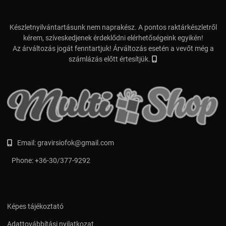
Készletnyilvántartásunk nem naprakész. A pontos raktárkészletről
kérem, szíveskedjenek érdeklődni elérhetőségeink egyikén!
Az árváltozás jogát fenntartjuk! Árváltozás esetén a vevőt még a
számlázás előtt értesítjük.
Email:
gravirsiofok@gmail.com
Phone:
+36-30/377-9292
Képes tájékoztató
Adattovábbítási nyilatkozat