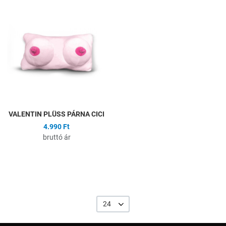
Hozzáadás a kívánságlistához
Összehasonlítás
Gyors nézet
VALENTIN PLÜSS PÁRNA CICI
4.990 Ft
bruttó ár
24