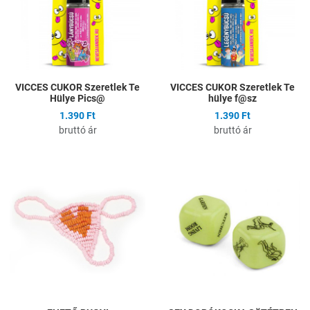
Gyors nézet
G
VICCES CUKOR Szeretlek Te
VICCES CUKOR Szeretlek Te
Hülye Pics@
hülye f@sz
1.390 Ft
1.390 Ft
bruttó ár
bruttó ár
Hozzáadás a kívánságlistához
H
Összehasonlítás
Ö
Gyors nézet
G