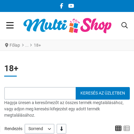
FACEBOOK KÖZÖSSÉGI LINK
YOUTUBE KÖZÖSSÉGI LINK
Főlap
18+
18+
Hagyja üresen a keresőmezőt az összes termék megtalálásához,
vagy adjon meg keresési kifejezést egy adott termék
megtalálásához.
Grid
L
-/+
Rendezés
Sorrend