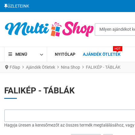
ÜZLETEINK
Milyen ajándékot kere
HOT
MENÜ
NYITÓLAP
AJÁNDÉK ÖTLETEK
Főlap
Ajándék Ötletek
Nina Shop
FALIKÉP - TÁBLÁK
FALIKÉP - TÁBLÁK
Hagyja üresen a keresőmezőt az összes termék megtalálásához, vagy a