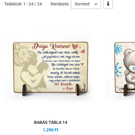
-/+
Találatok: 1 - 24 / 24
Rendezés
Sorrend
Hozzáadás a kíván
Összehasonlítás
Gyors nézet
BABÁS TÁBLA 14
1.290 Ft