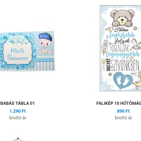
ságlistához
Hozzáadás a kívánságlistához
Összehasonlítás
Gyors nézet
BABÁS TÁBLA 01
FALIKÉP 10 HŰTŐMÁ
1.290 Ft
890 Ft
bruttó ár
bruttó ár
ságlistához
Hozzáadás a kívánságlistához