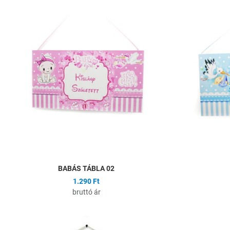
Hozzáadás a kíván
Összehasonlítás
Gyors nézet
BABÁS TÁBLA 02
1.290 Ft
bruttó ár
Hozzáadás a kíván