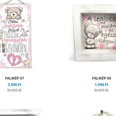
Összehasonlítás
Gyors nézet
FALIKÉP 07
FALIKÉP 06
3.590 Ft
1.090 Ft
bruttó ár
bruttó ár
ságlistához
Hozzáadás a kívánságlistához