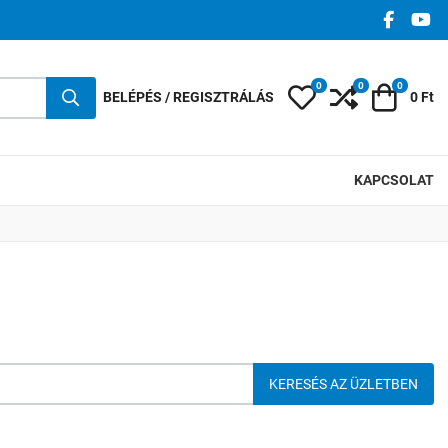
FACEBO
YO
0
0
0
Kedvencek
Összehasonlí
Kosár
BELÉPÉS / REGISZTRÁLÁS
0 Ft
KAPCSOLAT