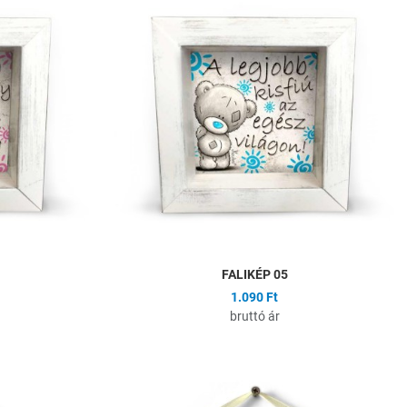
Összehasonlítás
Ö
Gyors nézet
G
FALIKÉP 05
1.090 Ft
bruttó ár
Hozzáadás a kívánságlistához
H