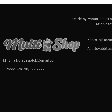
Készletnyilvántartásunk n
Az árválto
Képes tájékozt
Adattovábbítási
Email:
gravirsiofok@gmail.com
Phone:
+36-30/377-9292