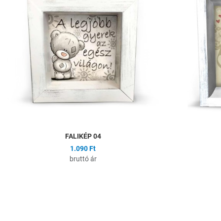
Összehasonlítás
Gyors nézet
FALIKÉP 04
1.090 Ft
bruttó ár