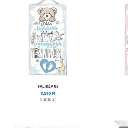
Összehasonlítás
Gyors nézet
FALIKÉP 08
3.590 Ft
bruttó ár
Hozzáadás a kíván