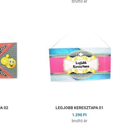
bruttó ár
Hozzáadás a kívánságlistához
H
Összehasonlítás
Ö
Gyors nézet
G
A 02
LEGJOBB KERESZTAPA 01
1.290 Ft
bruttó ár