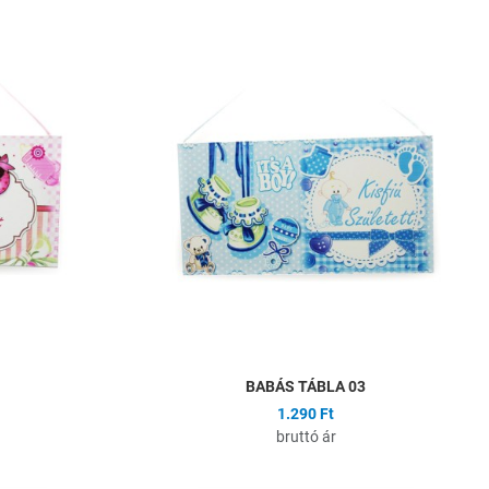
Hozzáadás a kívánságlistához
H
Összehasonlítás
Ö
Gyors nézet
G
BABÁS TÁBLA 03
1.290 Ft
bruttó ár