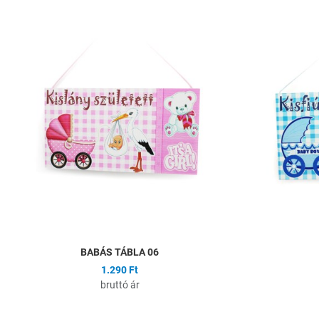
Hozzáadás a kíván
Összehasonlítás
Gyors nézet
BABÁS TÁBLA 06
1.290 Ft
bruttó ár