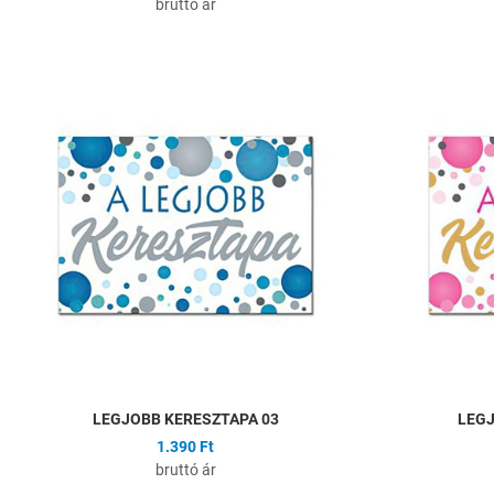
bruttó ár
Hozzáadás a kíván
Összehasonlítás
Gyors nézet
LEGJOBB KERESZTAPA 03
LEGJ
1.390 Ft
bruttó ár