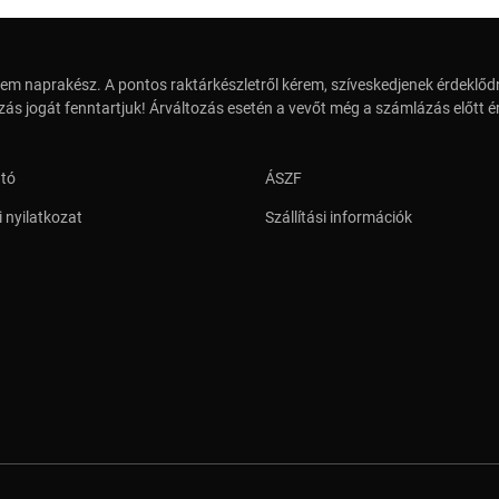
em naprakész. A pontos raktárkészletről kérem, szíveskedjenek érdeklődn
zás jogát fenntartjuk! Árváltozás esetén a vevőt még a számlázás előtt ér
ató
ÁSZF
 nyilatkozat
Szállítási információk