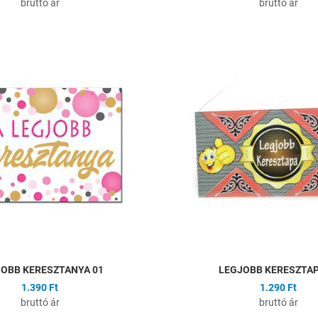
bruttó ár
bruttó ár
ságlistához
Hozzáadás a kívánságlistához
Összehasonlítás
Gyors nézet
OBB KERESZTANYA 01
LEGJOBB KERESZTAP
1.390 Ft
1.290 Ft
bruttó ár
bruttó ár