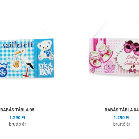
ságlistához
Hozzáadás a kívánságlistához
Összehasonlítás
Gyors nézet
BABÁS TÁBLA 05
BABÁS TÁBLA 04
1.290 Ft
1.290 Ft
bruttó ár
bruttó ár