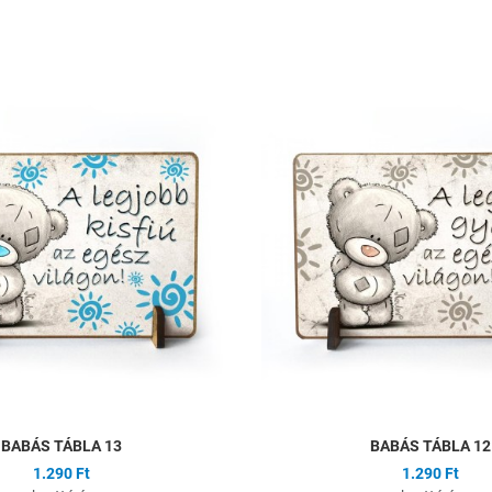
ságlistához
Hozzáadás a kívánságlistához
Összehasonlítás
Gyors nézet
BABÁS TÁBLA 13
BABÁS TÁBLA 12
1.290 Ft
1.290 Ft