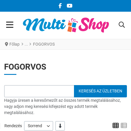
FACEBOOK KÖZÖSSÉGI LINK
YOUTUBE KÖZÖSSÉGI LINK
Főlap
FOGORVOS
FOGORVOS
Hagyja üresen a keresőmezőt az összes termék megtalálásához,
vagy adjon meg keresési kifejezést egy adott termék
megtalálásához.
Grid
L
-/+
Rendezés
Sorrend