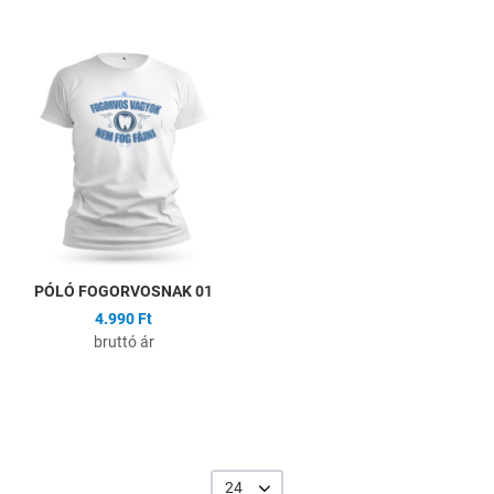
Hozzáadás a kívánságlistához
Összehasonlítás
Gyors nézet
PÓLÓ FOGORVOSNAK 01
4.990 Ft
bruttó ár
24