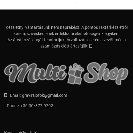
Készletnyilvántartásunk nem naprakész. A pontos raktárkészletről
kérem, szíveskedjenek érdeklődni elérhetőségeink egyikén!
Az árváltozás jogát fenntartjuk! Árváltozás esetén a vevőt még a
számlázás előtt értesítjük.
Email:
gravirsiofok@gmail.com
Phone:
+36-30/377-9292
Képes tájékoztató