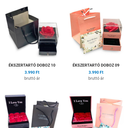
Hozzáadás a kívánságlistához
H
Összehasonlítás
Ö
Gyors nézet
G
ÉKSZERTARTÓ DOBOZ 10
ÉKSZERTARTÓ DOBOZ 09
3.990 Ft
3.990 Ft
bruttó ár
bruttó ár
Hozzáadás a kívánságlistához
H
Összehasonlítás
Ö
Gyors nézet
G