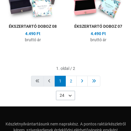
ÉKSZERTARTÓ DOBOZ 08
ÉKSZERTARTÓ DOBOZ 07
4.490 Ft
4.490 Ft
bruttó ár
bruttó ár
1. oldal / 2
1
2
24
Készletnyilvántartásunk nem naprakész. A pontos raktárkészletről
kérem, szíveskedjenek érdeklődni elérhetőségeink egyikén!