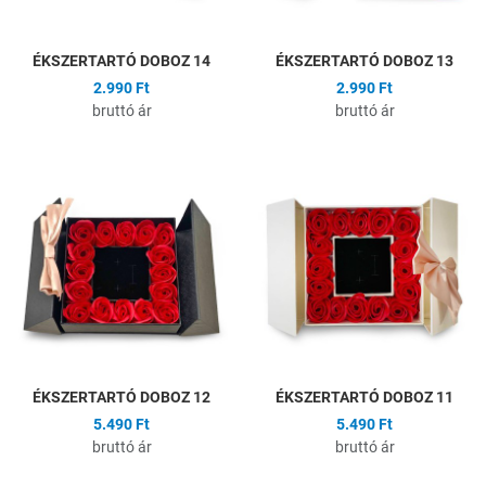
ÉKSZERTARTÓ DOBOZ 14
ÉKSZERTARTÓ DOBOZ 13
2.990 Ft
2.990 Ft
bruttó ár
bruttó ár
Hozzáadás a kívánságlistához
H
Összehasonlítás
Ö
Gyors nézet
G
ÉKSZERTARTÓ DOBOZ 12
ÉKSZERTARTÓ DOBOZ 11
5.490 Ft
5.490 Ft
bruttó ár
bruttó ár