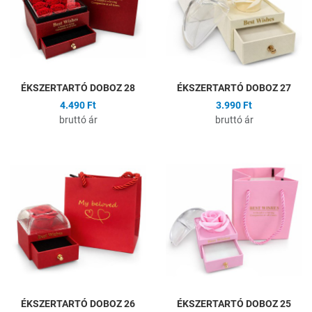
Gyors nézet
G
ÉKSZERTARTÓ DOBOZ 28
ÉKSZERTARTÓ DOBOZ 27
4.490 Ft
3.990 Ft
bruttó ár
bruttó ár
Hozzáadás a kívánságlistához
H
Összehasonlítás
Ö
Gyors nézet
G
ÉKSZERTARTÓ DOBOZ 26
ÉKSZERTARTÓ DOBOZ 25