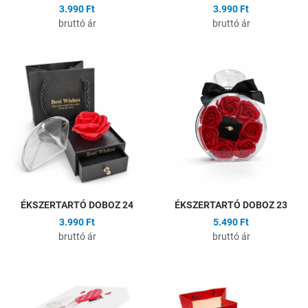
3.990 Ft
3.990 Ft
bruttó ár
bruttó ár
Hozzáadás a kívánságlistához
H
Összehasonlítás
Ö
Gyors nézet
G
ÉKSZERTARTÓ DOBOZ 24
ÉKSZERTARTÓ DOBOZ 23
3.990 Ft
5.490 Ft
bruttó ár
bruttó ár
Hozzáadás a kívánságlistához
H