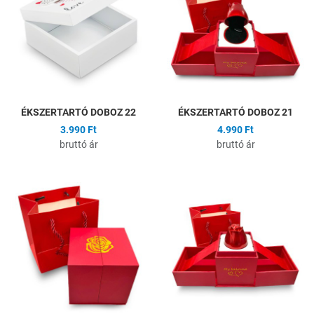
Összehasonlítás
Ö
Gyors nézet
G
ÉKSZERTARTÓ DOBOZ 22
ÉKSZERTARTÓ DOBOZ 21
3.990 Ft
4.990 Ft
bruttó ár
bruttó ár
Hozzáadás a kívánságlistához
H
Összehasonlítás
Ö
Gyors nézet
G