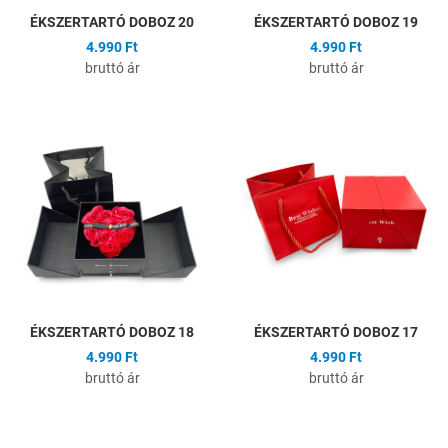
ÉKSZERTARTÓ DOBOZ 20
ÉKSZERTARTÓ DOBOZ 19
4.990 Ft
4.990 Ft
bruttó ár
bruttó ár
Hozzáadás a kívánságlistához
H
Összehasonlítás
Ö
Gyors nézet
G
ÉKSZERTARTÓ DOBOZ 18
ÉKSZERTARTÓ DOBOZ 17
4.990 Ft
4.990 Ft
bruttó ár
bruttó ár
Hozzáadás a kívánságlistához
H