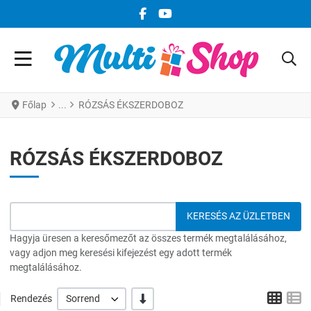
FACEBOOK KÖZÖSSÉGI LINK
YOUTUBE KÖZÖSSÉGI LINK
Főlap
RÓZSÁS ÉKSZERDOBOZ
RÓZSÁS ÉKSZERDOBOZ
Hagyja üresen a keresőmezőt az összes termék megtalálásához,
vagy adjon meg keresési kifejezést egy adott termék
megtalálásához.
Grid
L
-/+
Rendezés
Sorrend