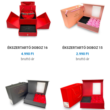
Összehasonlítás
Ö
Gyors nézet
G
ÉKSZERTARTÓ DOBOZ 16
ÉKSZERTARTÓ DOBOZ 15
4.990 Ft
2.990 Ft
bruttó ár
bruttó ár
Hozzáadás a kívánságlistához
H
Összehasonlítás
Ö
Gyors nézet
G