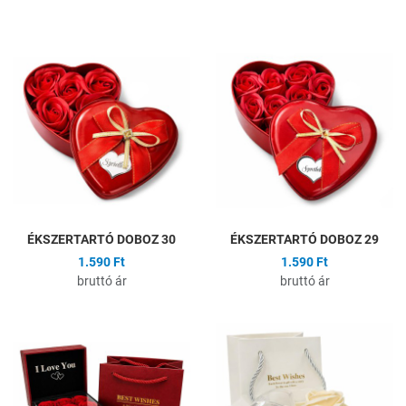
Hozzáadás a kívánságlistához
H
Összehasonlítás
Ö
Gyors nézet
G
ÉKSZERTARTÓ DOBOZ 30
ÉKSZERTARTÓ DOBOZ 29
1.590 Ft
1.590 Ft
bruttó ár
bruttó ár
Hozzáadás a kívánságlistához
H
Összehasonlítás
Ö