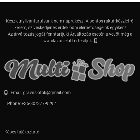
Készletnyilvántartásunk nem naprakész. A pontos raktárkészletről
kérem, szíveskedjenek érdeklődni elérhetőségeink egyikén!
Az árváltozás jogát fenntartjuk! Árváltozás esetén a vevőt még a
számlázás előtt értesítjük.
Email:
gravirsiofok@gmail.com
Phone:
+36-30/377-9292
Képes tájékoztató