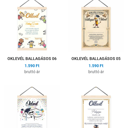
Hozzáadás a kívánságlistához
H
Összehasonlítás
Ö
Gyors nézet
G
OKLEVÉL BALLAGÁSOS 06
OKLEVÉL BALLAGÁSOS 05
1.590 Ft
1.590 Ft
bruttó ár
bruttó ár
Hozzáadás a kívánságlistához
H
Összehasonlítás
Ö
Gyors nézet
G