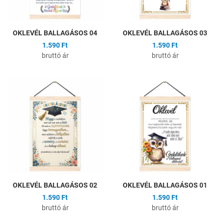
OKLEVÉL BALLAGÁSOS 04
OKLEVÉL BALLAGÁSOS 03
1.590 Ft
1.590 Ft
bruttó ár
bruttó ár
Hozzáadás a kívánságlistához
H
Összehasonlítás
Ö
Gyors nézet
G
OKLEVÉL BALLAGÁSOS 02
OKLEVÉL BALLAGÁSOS 01
1.590 Ft
1.590 Ft
bruttó ár
bruttó ár