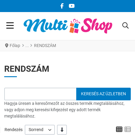
FACEBOOK KÖZÖSSÉGI LINK
YOUTUBE KÖZÖSSÉGI LINK
Főlap
RENDSZÁM
RENDSZÁM
Hagyja üresen a keresőmezőt az összes termék megtalálásához,
vagy adjon meg keresési kifejezést egy adott termék
megtalálásához.
Grid
L
-/+
Rendezés
Sorrend