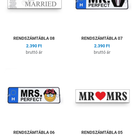
Gyors nézet
G
RENDSZÁMTÁBLA 08
RENDSZÁMTÁBLA 07
2.390 Ft
2.390 Ft
bruttó ár
bruttó ár
Hozzáadás a kívánságlistához
H
Összehasonlítás
Ö
Gyors nézet
G
RENDSZÁMTÁBLA 06
RENDSZÁMTÁBLA 05