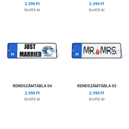
2.390 Ft
2.390 Ft
bruttó ár
bruttó ár
Hozzáadás a kívánságlistához
H
Összehasonlítás
Ö
Gyors nézet
G
RENDSZÁMTÁBLA 04
RENDSZÁMTÁBLA 03
2.390 Ft
2.390 Ft
bruttó ár
bruttó ár
Hozzáadás a kívánságlistához
H