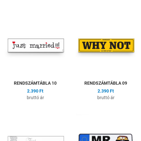
Hozzáadás a kívánságlistához
H
Összehasonlítás
Ö
Gyors nézet
G
RENDSZÁMTÁBLA 10
RENDSZÁMTÁBLA 09
2.390 Ft
2.390 Ft
bruttó ár
bruttó ár
Hozzáadás a kívánságlistához
H
Összehasonlítás
Ö