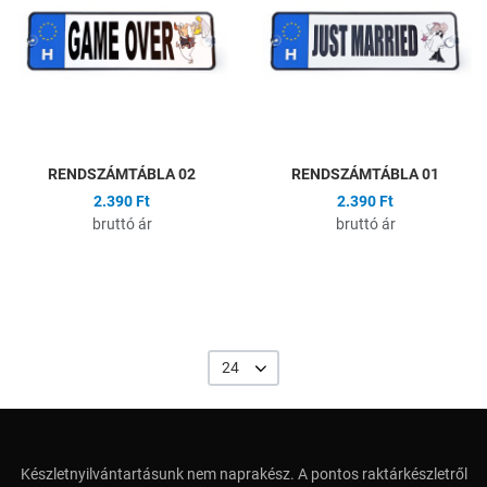
Összehasonlítás
Ö
Gyors nézet
G
RENDSZÁMTÁBLA 02
RENDSZÁMTÁBLA 01
2.390 Ft
2.390 Ft
bruttó ár
bruttó ár
24
Készletnyilvántartásunk nem naprakész. A pontos raktárkészletről