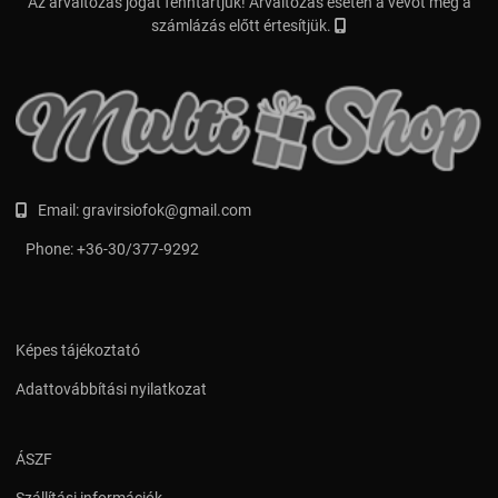
Az árváltozás jogát fenntartjuk! Árváltozás esetén a vevőt még a
számlázás előtt értesítjük.
Email:
gravirsiofok@gmail.com
Phone:
+36-30/377-9292
Képes tájékoztató
Adattovábbítási nyilatkozat
ÁSZF