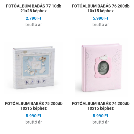
FOTÓALBUM BABÁS 77 10db
FOTÓALBUM BABÁS 76 200db
21x28 képhez
10x15 képhez
2.790 Ft
5.990 Ft
bruttó ár
bruttó ár
Hozzáadás a kívánságlistához
H
Összehasonlítás
Ö
Gyors nézet
G
FOTÓALBUM BABÁS 75 200db
FOTÓALBUM BABÁS 74 200db
10x15 képhez
10x15 képhez
5.990 Ft
5.990 Ft
bruttó ár
bruttó ár