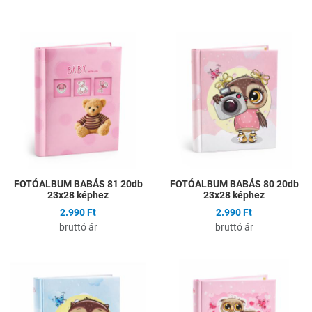
Hozzáadás a kívánságlistához
H
Összehasonlítás
Ö
Gyors nézet
G
FOTÓALBUM BABÁS 81 20db
FOTÓALBUM BABÁS 80 20db
23x28 képhez
23x28 képhez
2.990 Ft
2.990 Ft
bruttó ár
bruttó ár
Hozzáadás a kívánságlistához
H
Összehasonlítás
Ö