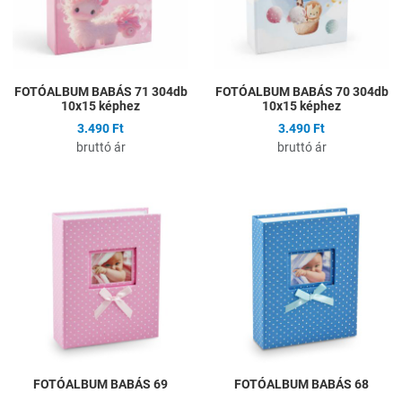
FOTÓALBUM BABÁS 71 304db
FOTÓALBUM BABÁS 70 304db
10x15 képhez
10x15 képhez
3.490 Ft
3.490 Ft
bruttó ár
bruttó ár
Hozzáadás a kívánságlistához
H
Összehasonlítás
Ö
Gyors nézet
G
FOTÓALBUM BABÁS 69
FOTÓALBUM BABÁS 68