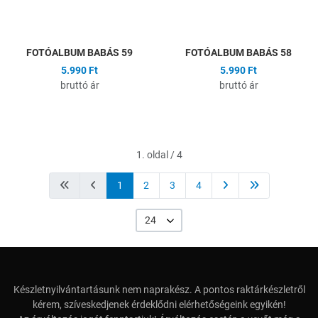
Gyors nézet
G
FOTÓALBUM BABÁS 59
FOTÓALBUM BABÁS 58
5.990 Ft
5.990 Ft
bruttó ár
bruttó ár
1. oldal / 4
1
2
3
4
24
Készletnyilvántartásunk nem naprakész. A pontos raktárkészletről
kérem, szíveskedjenek érdeklődni elérhetőségeink egyikén!