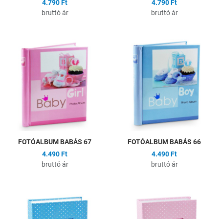
4.790 Ft
4.790 Ft
bruttó ár
bruttó ár
Hozzáadás a kívánságlistához
H
Összehasonlítás
Ö
Gyors nézet
G
FOTÓALBUM BABÁS 67
FOTÓALBUM BABÁS 66
4.490 Ft
4.490 Ft
bruttó ár
bruttó ár
Hozzáadás a kívánságlistához
H
Összehasonlítás
Ö