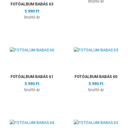
bruttó ár
FOTÓALBUM BABÁS 63
5.990 Ft
bruttó ár
Hozzáadás a kívánságlistához
H
Összehasonlítás
Ö
Gyors nézet
G
FOTÓALBUM BABÁS 61
FOTÓALBUM BABÁS 60
5.990 Ft
5.990 Ft
bruttó ár
bruttó ár
Hozzáadás a kívánságlistához
H
Összehasonlítás
Ö