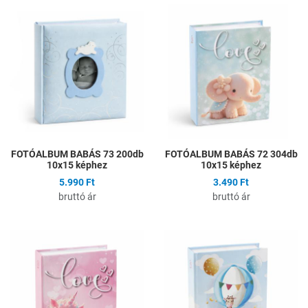
Hozzáadás a kívánságlistához
H
Összehasonlítás
Ö
Gyors nézet
G
FOTÓALBUM BABÁS 73 200db
FOTÓALBUM BABÁS 72 304db
10x15 képhez
10x15 képhez
5.990 Ft
3.490 Ft
bruttó ár
bruttó ár
Hozzáadás a kívánságlistához
H
Összehasonlítás
Ö
Gyors nézet
G