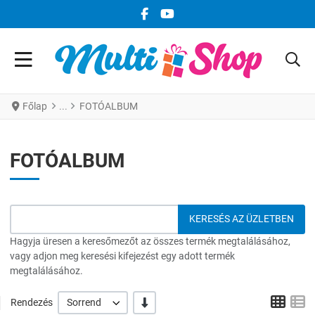
FACEBOOK KÖZÖSSÉGI LINK
YOUTUBE KÖZÖSSÉGI LINK
Főlap
FOTÓALBUM
FOTÓALBUM
Hagyja üresen a keresőmezőt az összes termék megtalálásához,
vagy adjon meg keresési kifejezést egy adott termék
megtalálásához.
Grid
L
-/+
Rendezés
Sorrend