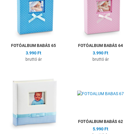
Gyors nézet
G
FOTÓALBUM BABÁS 65
FOTÓALBUM BABÁS 64
3.990 Ft
3.990 Ft
bruttó ár
bruttó ár
Hozzáadás a kívánságlistához
H
Összehasonlítás
Ö
Gyors nézet
G
FOTÓALBUM BABÁS 62
5.990 Ft