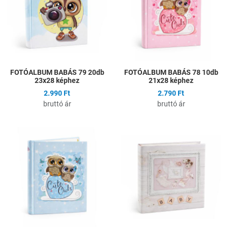
Gyors nézet
G
FOTÓALBUM BABÁS 79 20db
FOTÓALBUM BABÁS 78 10db
23x28 képhez
21x28 képhez
2.990 Ft
2.790 Ft
bruttó ár
bruttó ár
Hozzáadás a kívánságlistához
H
Összehasonlítás
Ö
Gyors nézet
G