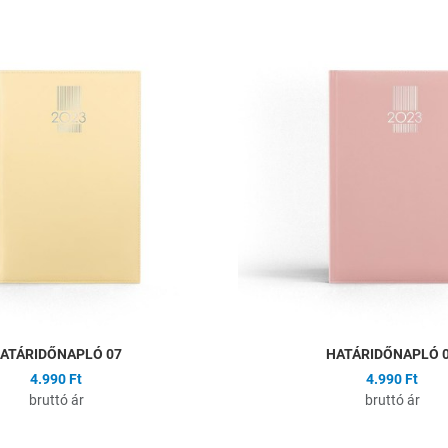
ságlistához
Hozzáadás a kívánságlistához
Összehasonlítás
Gyors nézet
ATÁRIDŐNAPLÓ 07
HATÁRIDŐNAPLÓ 
4.990 Ft
4.990 Ft
bruttó ár
bruttó ár