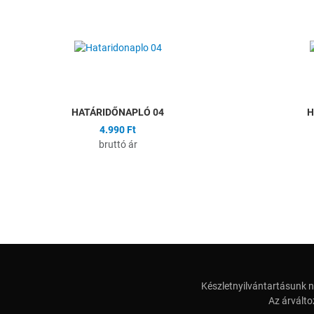
Hozzáadás a kíván
Összehasonlítás
Gyors nézet
HATÁRIDŐNAPLÓ 04
H
4.990 Ft
bruttó ár
Készletnyilvántartásunk n
Az árválto