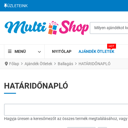
ÜZLETEINK
Milyen ajándékot kere
HOT
MENÜ
NYITÓLAP
AJÁNDÉK ÖTLETEK
Főlap
Ajándék Ötletek
Ballagás
HATÁRIDŐNAPLÓ
HATÁRIDŐNAPLÓ
Hagyja üresen a keresőmezőt az összes termék megtalálásához, vagy a