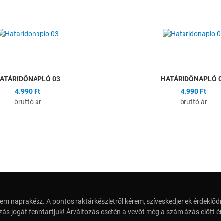
ságlistához
Hozzáadás a kívánságlistához
Összehasonlítás
Gyors nézet
ATÁRIDŐNAPLÓ 03
HATÁRIDŐNAPLÓ 
4.990 Ft
4.990 Ft
bruttó ár
bruttó ár
em naprakész. A pontos raktárkészletről kérem, szíveskedjenek érdeklődn
zás jogát fenntartjuk! Árváltozás esetén a vevőt még a számlázás előtt ér