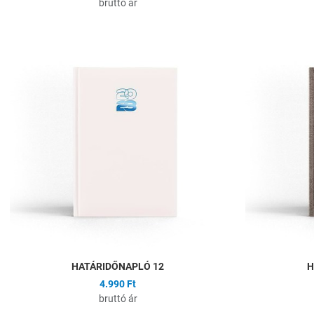
bruttó ár
Hozzáadás a kíván
Összehasonlítás
Gyors nézet
HATÁRIDŐNAPLÓ 12
H
4.990 Ft
bruttó ár