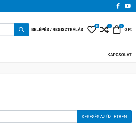
FACEBO
YO
0
0
0
Kedvencek
Összehasonlí
Kosár
BELÉPÉS / REGISZTRÁLÁS
0 Ft
KAPCSOLAT