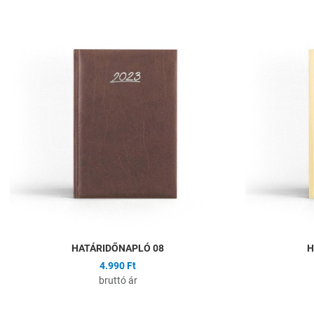
Hozzáadás a kíván
Összehasonlítás
Gyors nézet
HATÁRIDŐNAPLÓ 08
H
4.990 Ft
bruttó ár