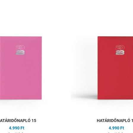
ságlistához
Hozzáadás a kívánságlistához
Összehasonlítás
Gyors nézet
ATÁRIDŐNAPLÓ 15
HATÁRIDŐNAPLÓ 
4.990 Ft
4.990 Ft