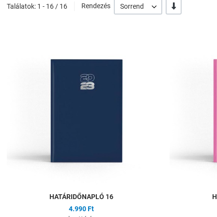
-/+
Találatok: 1 - 16 / 16
Rendezés
Sorrend
Hozzáadás a kíván
Összehasonlítás
Gyors nézet
HATÁRIDŐNAPLÓ 16
H
4.990 Ft