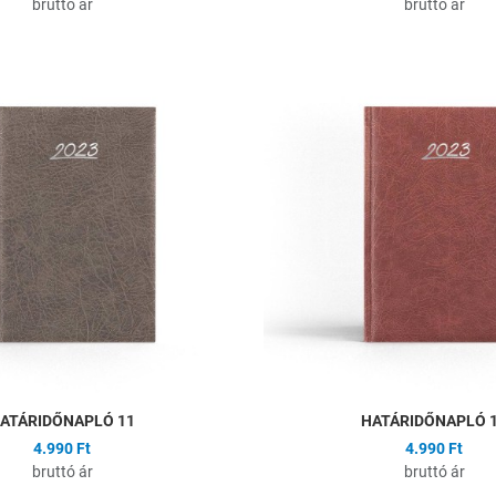
bruttó ár
bruttó ár
ságlistához
Hozzáadás a kívánságlistához
Összehasonlítás
Gyors nézet
ATÁRIDŐNAPLÓ 11
HATÁRIDŐNAPLÓ 
4.990 Ft
4.990 Ft
bruttó ár
bruttó ár