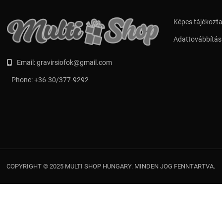
Képes tájékozt
Adattovábbítási
Email:
gravirsiofok@gmail.com
Phone:
+36-30/377-9292
COPYRIGHT © 2025 MULTI SHOP HUNGARY. MINDEN JOG FENNTARTVA.