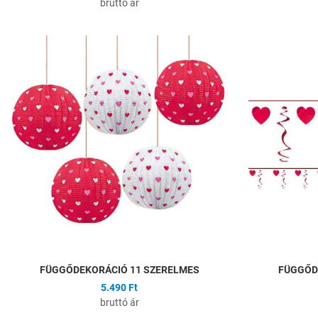
bruttó ár
Hozzáadás a kíván
Összehasonlítás
Gyors nézet
FÜGGŐDEKORÁCIÓ 11 SZERELMES
FÜGGŐD
5.490 Ft
bruttó ár