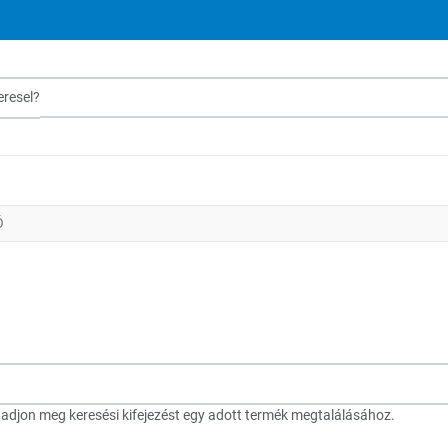
sel?
Ó
djon meg keresési kifejezést egy adott termék megtalálásához.