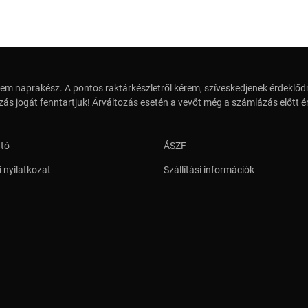
em naprakész. A pontos raktárkészletről kérem, szíveskedjenek érdeklődn
zás jogát fenntartjuk! Árváltozás esetén a vevőt még a számlázás előtt ér
ató
ÁSZF
 nyilatkozat
Szállítási információk