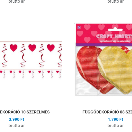
bruttó ár
bruttó ár
ságlistához
Hozzáadás a kívánságlistához
Összehasonlítás
Gyors nézet
EKORÁCIÓ 10 SZERELMES
FÜGGŐDEKORÁCIÓ 08 SZ
3.990 Ft
1.790 Ft
bruttó ár
bruttó ár