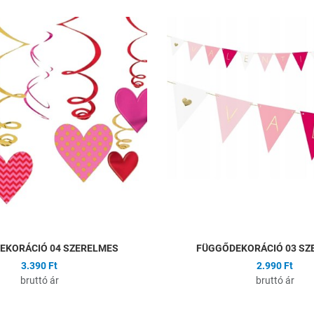
ságlistához
Hozzáadás a kívánságlistához
Összehasonlítás
Gyors nézet
EKORÁCIÓ 04 SZERELMES
FÜGGŐDEKORÁCIÓ 03 SZ
3.390 Ft
2.990 Ft
bruttó ár
bruttó ár