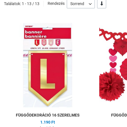
-/+
Találatok: 1 - 13 / 13
Rendezés
Sorrend
Hozzáadás a kíván
Összehasonlítás
Gyors nézet
FÜGGŐDEKORÁCIÓ 16 SZERELMES
FÜGGŐD
1.190 Ft