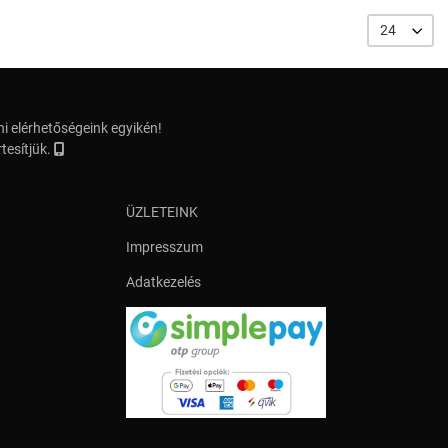
24
i elérhetőségeink egyikén!
tesítjük.
ÜZLETEINK
Impresszum
Adatkezelés