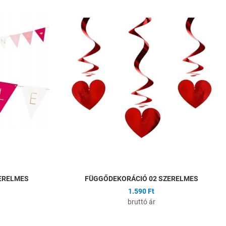
Hozzáadás a kívánságlistához
H
Összehasonlítás
Ö
Gyors nézet
G
ERELMES
FÜGGŐDEKORÁCIÓ 02 SZERELMES
1.590 Ft
bruttó ár