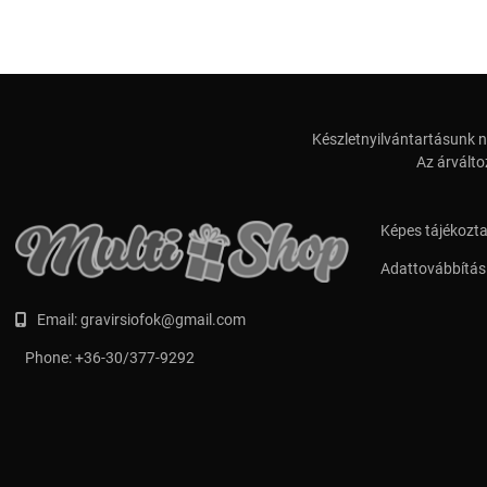
Készletnyilvántartásunk n
Az árválto
Képes tájékozt
Adattovábbítási
Email:
gravirsiofok@gmail.com
Phone:
+36-30/377-9292