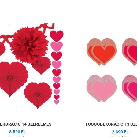
ságlistához
Hozzáadás a kívánságlistához
Összehasonlítás
Gyors nézet
EKORÁCIÓ 14 SZERELMES
FÜGGŐDEKORÁCIÓ 13 SZ
8.590 Ft
2.390 Ft