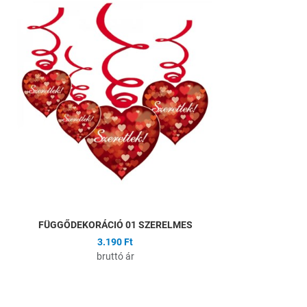
Hozzáadás a kíván
Összehasonlítás
Gyors nézet
FÜGGŐDEKORÁCIÓ 01 SZERELMES
3.190 Ft
bruttó ár