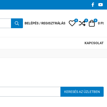
FACEBO
YO
0
0
0
Kedvencek
Összehasonlí
Kosár
BELÉPÉS / REGISZTRÁLÁS
0 Ft
KAPCSOLAT