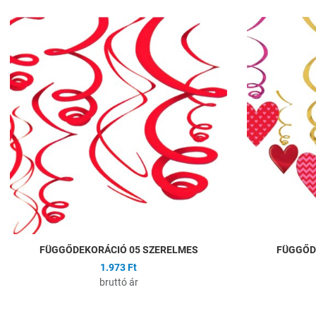
Hozzáadás a kíván
Összehasonlítás
Gyors nézet
FÜGGŐDEKORÁCIÓ 05 SZERELMES
FÜGGŐD
1.973 Ft
bruttó ár