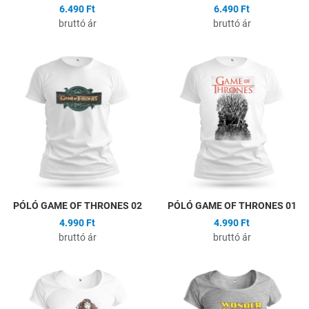
6.490 Ft
6.490 Ft
bruttó ár
bruttó ár
Hozzáadás a kívánságlistához
H
Összehasonlítás
Ö
Gyors nézet
G
PÓLÓ GAME OF THRONES 02
PÓLÓ GAME OF THRONES 01
4.990 Ft
4.990 Ft
bruttó ár
bruttó ár
Hozzáadás a kívánságlistához
H