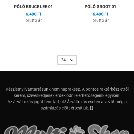
PÓLÓ BRUCE LEE 01
PÓLÓ GROOT 01
6.490 Ft
6.490 Ft
bruttó ár
bruttó ár
24
Készletnyilvántartásunk nem naprakész. A pontos raktárkészletről
kérem, szíveskedjenek érdeklődni elérhetőségeink egyikén!
Az árváltozás jogát fenntartjuk! Árváltozás esetén a vevőt még a
számlázás előtt értesítjük.