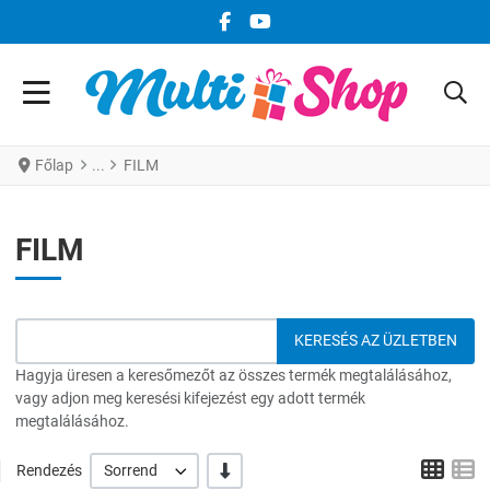
FACEBOOK KÖZÖSSÉGI LINK
YOUTUBE KÖZÖSSÉGI LINK
Főlap
FILM
FILM
Hagyja üresen a keresőmezőt az összes termék megtalálásához,
vagy adjon meg keresési kifejezést egy adott termék
megtalálásához.
Grid
L
-/+
Rendezés
Sorrend