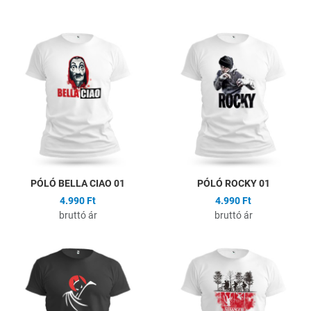
Hozzáadás a kívánságlistához
H
Összehasonlítás
Ö
Gyors nézet
G
PÓLÓ BELLA CIAO 01
PÓLÓ ROCKY 01
4.990 Ft
4.990 Ft
bruttó ár
bruttó ár
Hozzáadás a kívánságlistához
H
Összehasonlítás
Ö