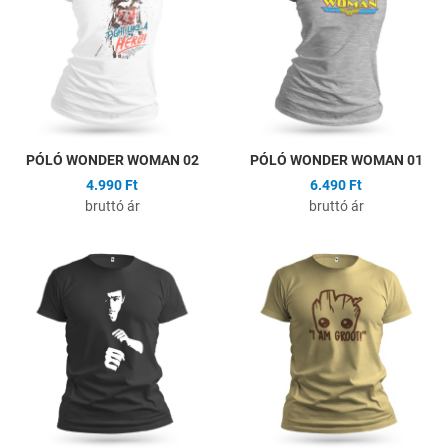
Összehasonlítás
Ö
Gyors nézet
G
PÓLÓ WONDER WOMAN 02
PÓLÓ WONDER WOMAN 01
4.990 Ft
6.490 Ft
bruttó ár
bruttó ár
Hozzáadás a kívánságlistához
H
Összehasonlítás
Ö
Gyors nézet
G