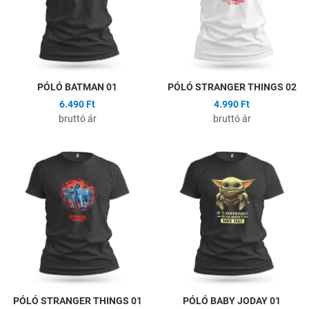
Gyors nézet
G
PÓLÓ BATMAN 01
PÓLÓ STRANGER THINGS 02
6.490 Ft
4.990 Ft
bruttó ár
bruttó ár
Hozzáadás a kívánságlistához
H
Összehasonlítás
Ö
Gyors nézet
G
PÓLÓ STRANGER THINGS 01
PÓLÓ BABY JODAY 01