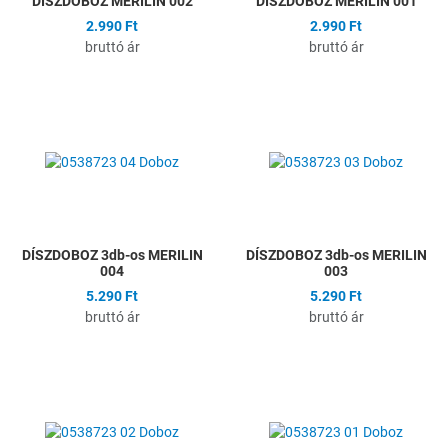
DÍSZDOBOZ MERILIN 002
DÍSZDOBOZ MERILIN 001
2.990 Ft
2.990 Ft
bruttó ár
bruttó ár
Hozzáadás a kívánságlistához
H
Összehasonlítás
Ö
Gyors nézet
G
DÍSZDOBOZ 3db-os MERILIN
DÍSZDOBOZ 3db-os MERILIN
004
003
5.290 Ft
5.290 Ft
bruttó ár
bruttó ár
Hozzáadás a kívánságlistához
H
Összehasonlítás
Ö