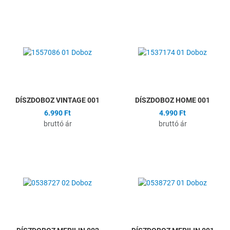
Hozzáadás a kívánságlistához
H
Összehasonlítás
Ö
Gyors nézet
G
DÍSZDOBOZ VINTAGE 001
DÍSZDOBOZ HOME 001
6.990 Ft
4.990 Ft
bruttó ár
bruttó ár
Hozzáadás a kívánságlistához
H
Összehasonlítás
Ö
Gyors nézet
G