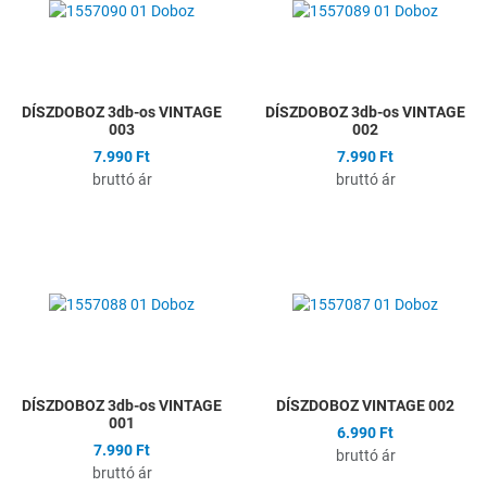
Összehasonlítás
Ö
Gyors nézet
G
DÍSZDOBOZ 3db-os VINTAGE
DÍSZDOBOZ 3db-os VINTAGE
003
002
7.990 Ft
7.990 Ft
bruttó ár
bruttó ár
Hozzáadás a kívánságlistához
H
Összehasonlítás
Ö
Gyors nézet
G
DÍSZDOBOZ 3db-os VINTAGE
DÍSZDOBOZ VINTAGE 002
001
6.990 Ft
7.990 Ft
bruttó ár
bruttó ár