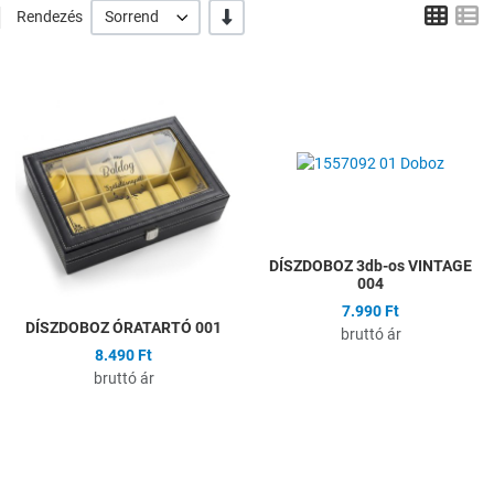
Grid
L
-/+
Rendezés
Sorrend
Hozzáadás a kívánságlistához
H
Összehasonlítás
Ö
Gyors nézet
G
DÍSZDOBOZ 3db-os VINTAGE
004
7.990 Ft
DÍSZDOBOZ ÓRATARTÓ 001
bruttó ár
8.490 Ft
bruttó ár
Hozzáadás a kívánságlistához
H