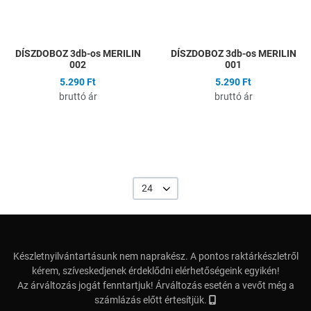
Gyors nézet
G
DÍSZDOBOZ 3db-os MERILIN
DÍSZDOBOZ 3db-os MERILIN
002
001
5.290 Ft
5.290 Ft
bruttó ár
bruttó ár
24
Készletnyilvántartásunk nem naprakész. A pontos raktárkészletről
kérem, szíveskedjenek érdeklődni elérhetőségeink egyikén!
Az árváltozás jogát fenntartjuk! Árváltozás esetén a vevőt még a
számlázás előtt értesítjük.