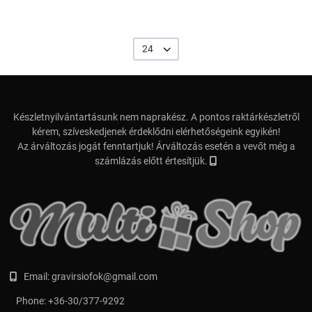
24
Készletnyilvántartásunk nem naprakész. A pontos raktárkészletről
kérem, szíveskedjenek érdeklődni elérhetőségeink egyikén!
Az árváltozás jogát fenntartjuk! Árváltozás esetén a vevőt még a
számlázás előtt értesítjük.
Email:
gravirsiofok@gmail.com
Phone:
+36-30/377-9292