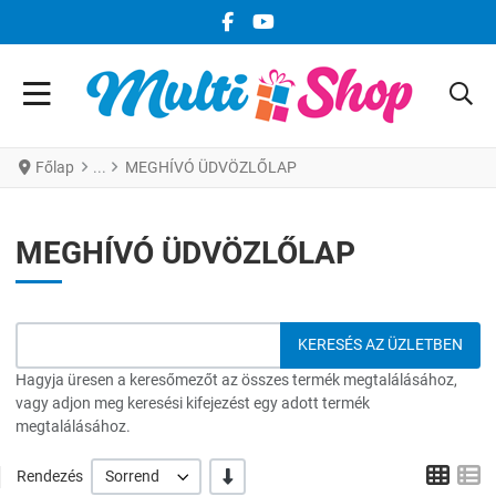
FACEBOOK KÖZÖSSÉGI LINK
YOUTUBE KÖZÖSSÉGI LINK
Főlap
MEGHÍVÓ ÜDVÖZLŐLAP
MEGHÍVÓ ÜDVÖZLŐLAP
Hagyja üresen a keresőmezőt az összes termék megtalálásához,
vagy adjon meg keresési kifejezést egy adott termék
megtalálásához.
Grid
L
-/+
Rendezés
Sorrend