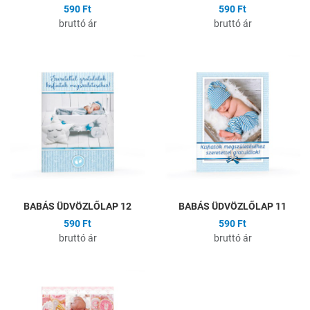
590 Ft
590 Ft
bruttó ár
bruttó ár
Hozzáadás a kívánságlistához
H
Összehasonlítás
Ö
Gyors nézet
G
BABÁS ÜDVÖZLŐLAP 12
BABÁS ÜDVÖZLŐLAP 11
590 Ft
590 Ft
bruttó ár
bruttó ár
Hozzáadás a kívánságlistához
H