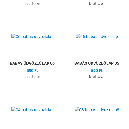
bruttó ár
bruttó ár
Hozzáadás a kívánságlistához
H
Összehasonlítás
Ö
Gyors nézet
G
BABÁS ÜDVÖZLŐLAP 06
BABÁS ÜDVÖZLŐLAP 05
590 Ft
590 Ft
bruttó ár
bruttó ár
Hozzáadás a kívánságlistához
H
Összehasonlítás
Ö
Gyors nézet
G