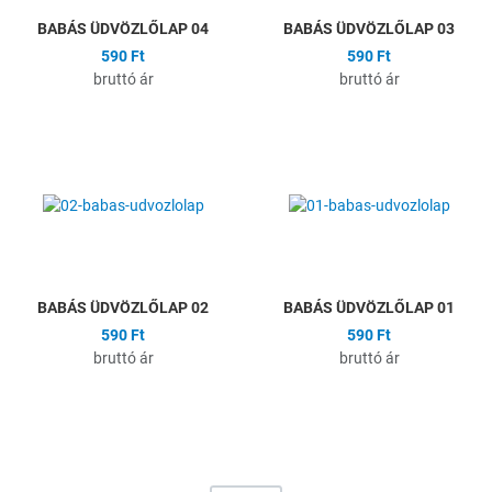
BABÁS ÜDVÖZLŐLAP 04
BABÁS ÜDVÖZLŐLAP 03
590 Ft
590 Ft
bruttó ár
bruttó ár
Hozzáadás a kívánságlistához
H
Összehasonlítás
Ö
Gyors nézet
G
BABÁS ÜDVÖZLŐLAP 02
BABÁS ÜDVÖZLŐLAP 01
590 Ft
590 Ft
bruttó ár
bruttó ár