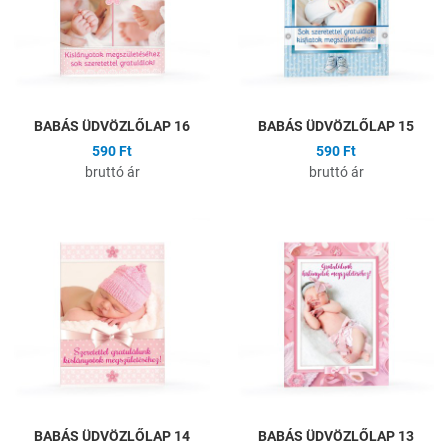
Gyors nézet
G
BABÁS ÜDVÖZLŐLAP 16
BABÁS ÜDVÖZLŐLAP 15
590 Ft
590 Ft
bruttó ár
bruttó ár
Hozzáadás a kívánságlistához
H
Összehasonlítás
Ö
Gyors nézet
G
BABÁS ÜDVÖZLŐLAP 14
BABÁS ÜDVÖZLŐLAP 13