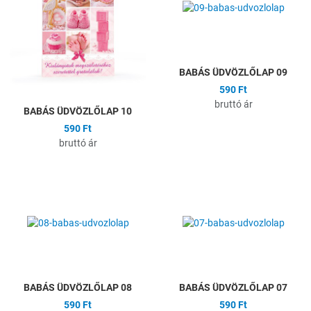
Összehasonlítás
Ö
Gyors nézet
G
BABÁS ÜDVÖZLŐLAP 09
590 Ft
bruttó ár
BABÁS ÜDVÖZLŐLAP 10
590 Ft
bruttó ár
Hozzáadás a kívánságlistához
H
Összehasonlítás
Ö
Gyors nézet
G
BABÁS ÜDVÖZLŐLAP 08
BABÁS ÜDVÖZLŐLAP 07
590 Ft
590 Ft