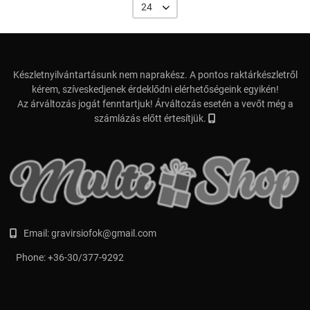
24
Készletnyilvántartásunk nem naprakész. A pontos raktárkészletről
kérem, szíveskedjenek érdeklődni elérhetőségeink egyikén!
Az árváltozás jogát fenntartjuk! Árváltozás esetén a vevőt még a
számlázás előtt értesítjük.
Email:
gravirsiofok@gmail.com
Phone:
+36-30/377-9292