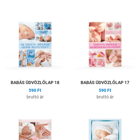
Hozzáadás a kívánságlistához
H
Összehasonlítás
Ö
Gyors nézet
G
BABÁS ÜDVÖZLŐLAP 18
BABÁS ÜDVÖZLŐLAP 17
590 Ft
590 Ft
bruttó ár
bruttó ár
Hozzáadás a kívánságlistához
H
Összehasonlítás
Ö