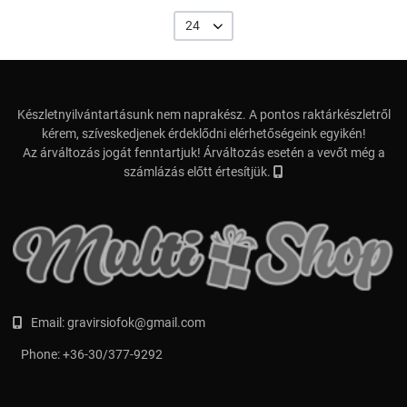
24
Készletnyilvántartásunk nem naprakész. A pontos raktárkészletről
kérem, szíveskedjenek érdeklődni elérhetőségeink egyikén!
Az árváltozás jogát fenntartjuk! Árváltozás esetén a vevőt még a
számlázás előtt értesítjük.
Email:
gravirsiofok@gmail.com
Phone:
+36-30/377-9292