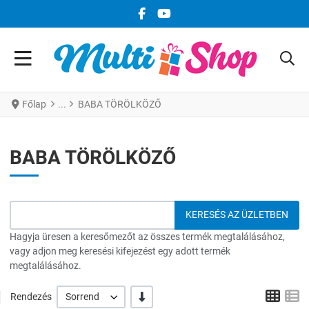
FACEBOOK KÖZÖSSÉGI LINK
YOUTUBE KÖZÖSSÉGI LINK
Főlap
BABA TÖRÖLKÖZŐ
BABA TÖRÖLKÖZŐ
Hagyja üresen a keresőmezőt az összes termék megtalálásához,
vagy adjon meg keresési kifejezést egy adott termék
megtalálásához.
Grid
L
-/+
Rendezés
Sorrend