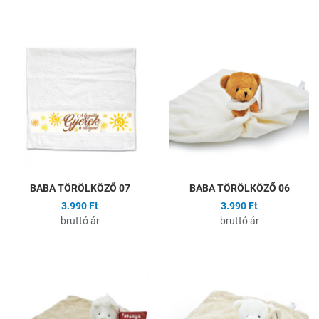
Hozzáadás a kívánságlistához
H
Összehasonlítás
Ö
Gyors nézet
G
BABA TÖRÖLKÖZŐ 07
BABA TÖRÖLKÖZŐ 06
3.990 Ft
3.990 Ft
bruttó ár
bruttó ár
Hozzáadás a kívánságlistához
H
Összehasonlítás
Ö