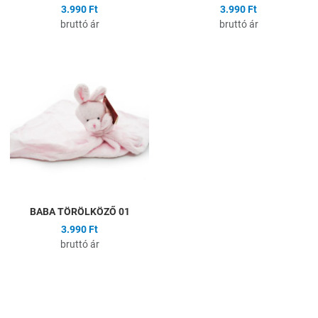
3.990 Ft
3.990 Ft
bruttó ár
bruttó ár
Hozzáadás a kívánságlistához
Összehasonlítás
Gyors nézet
BABA TÖRÖLKÖZŐ 01
3.990 Ft
bruttó ár