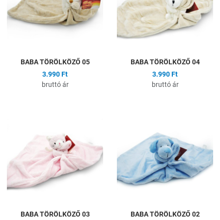
Gyors nézet
G
BABA TÖRÖLKÖZŐ 05
BABA TÖRÖLKÖZŐ 04
3.990 Ft
3.990 Ft
bruttó ár
bruttó ár
Hozzáadás a kívánságlistához
H
Összehasonlítás
Ö
Gyors nézet
G
BABA TÖRÖLKÖZŐ 03
BABA TÖRÖLKÖZŐ 02