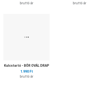
bruttó ár
bruttó ár
Hozzáadás a kívánságlistához
Összehasonlítás
Gyors nézet
Kulcstartó - BŐR OVÁL DRAP
1.990 Ft
bruttó ár