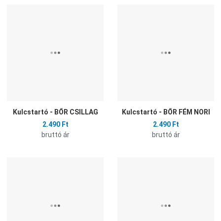
Hozzáadás a kívánságlistához
H
Összehasonlítás
Ö
Gyors nézet
G
Kulcstartó - BŐR CSILLAG
Kulcstartó - BŐR FÉM NORI
2.490 Ft
2.490 Ft
bruttó ár
bruttó ár
Hozzáadás a kívánságlistához
H
Összehasonlítás
Ö
Gyors nézet
G