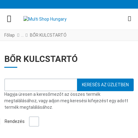
FACEBOOK KÖZÖSSÉGI LINK
YOUTUBE KÖZÖSSÉGI LINK
Főlap
BŐR KULCSTARTÓ
BŐR KULCSTARTÓ
Hagyja üresen a keresőmezőt az összes termék
megtalálásához, vagy adjon meg keresési kifejezést egy adott
termék megtalálásához.
-/+
Rendezés
Gr
L