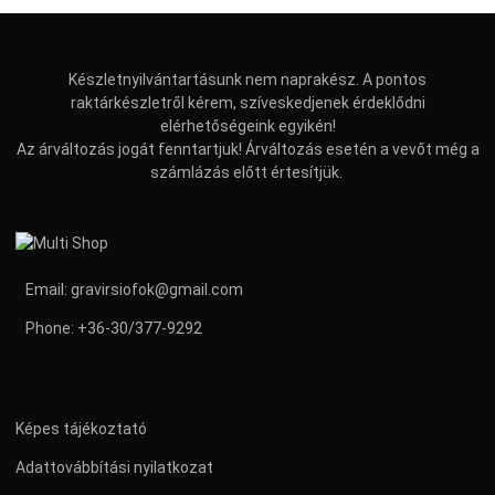
Készletnyilvántartásunk nem naprakész. A pontos
raktárkészletről kérem, szíveskedjenek érdeklődni
elérhetőségeink egyikén!
Az árváltozás jogát fenntartjuk! Árváltozás esetén a vevőt még a
számlázás előtt értesítjük.
Email:
gravirsiofok@gmail.com
Phone:
+36-30/377-9292
Képes tájékoztató
Adattovábbítási nyilatkozat