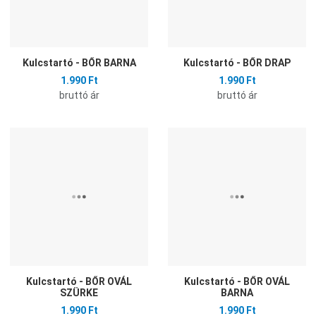
Kulcstartó - BŐR BARNA
Kulcstartó - BŐR DRAP
1.990 Ft
1.990 Ft
bruttó ár
bruttó ár
Hozzáadás a kívánságlistához
H
Összehasonlítás
Ö
Gyors nézet
G
Kulcstartó - BŐR OVÁL
Kulcstartó - BŐR OVÁL
SZÜRKE
BARNA
1.990 Ft
1.990 Ft