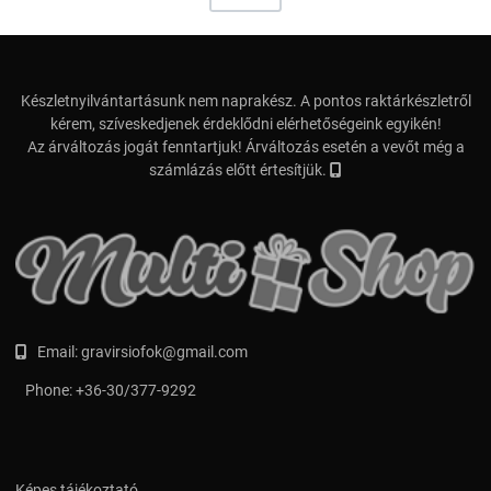
Készletnyilvántartásunk nem naprakész. A pontos raktárkészletről
kérem, szíveskedjenek érdeklődni elérhetőségeink egyikén!
Az árváltozás jogát fenntartjuk! Árváltozás esetén a vevőt még a
számlázás előtt értesítjük.
Email:
gravirsiofok@gmail.com
Phone:
+36-30/377-9292
Képes tájékoztató