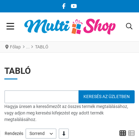
FACEBOOK KÖZÖSSÉGI LINK
YOUTUBE KÖZÖSSÉGI LINK
Főlap
TABLÓ
TABLÓ
Hagyja üresen a keresőmezőt az összes termék megtalálásához,
vagy adjon meg keresési kifejezést egy adott termék
megtalálásához.
Grid
L
-/+
Rendezés
Sorrend