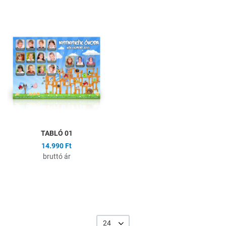
Hozzáadás a kívánságlistához
Összehasonlítás
Gyors nézet
TABLÓ 01
14.990 Ft
bruttó ár
24