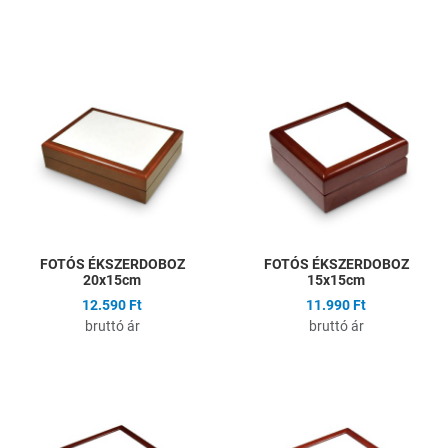
Hozzáadás a kívánságlistához
H
Összehasonlítás
Ö
Gyors nézet
G
FOTÓS ÉKSZERDOBOZ
FOTÓS ÉKSZERDOBOZ
20x15cm
15x15cm
12.590 Ft
11.990 Ft
bruttó ár
bruttó ár
Hozzáadás a kívánságlistához
H
Összehasonlítás
Ö