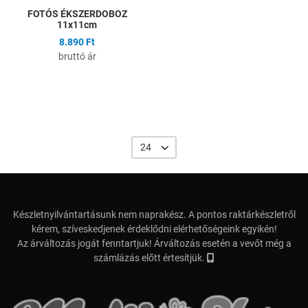
FOTÓS ÉKSZERDOBOZ
11x11cm
8.890 Ft
bruttó ár
24
Készletnyilvántartásunk nem naprakész. A pontos raktárkészletről
kérem, szíveskedjenek érdeklődni elérhetőségeink egyikén!
Az árváltozás jogát fenntartjuk! Árváltozás esetén a vevőt még a
számlázás előtt értesítjük.