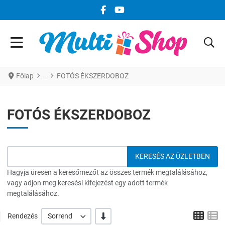
FACEBOOK KÖZÖSSÉGI LINK
YOUTUBE KÖZÖSSÉGI LINK
Főlap
FOTÓS ÉKSZERDOBOZ
FOTÓS ÉKSZERDOBOZ
Hagyja üresen a keresőmezőt az összes termék megtalálásához,
vagy adjon meg keresési kifejezést egy adott termék
megtalálásához.
Grid
L
-/+
Rendezés
Sorrend