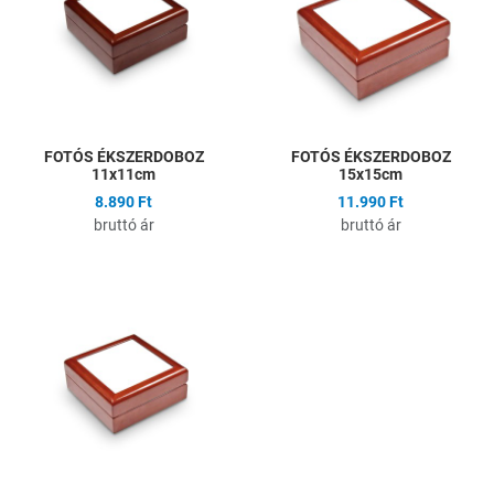
Gyors nézet
G
FOTÓS ÉKSZERDOBOZ
FOTÓS ÉKSZERDOBOZ
11x11cm
15x15cm
8.890 Ft
11.990 Ft
bruttó ár
bruttó ár
Hozzáadás a kívánságlistához
Összehasonlítás
Gyors nézet