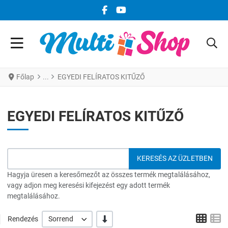
FACEBOOK KÖZÖSSÉGI LINK
YOUTUBE KÖZÖSSÉGI LINK
Főlap
EGYEDI FELÍRATOS KITŰZŐ
EGYEDI FELÍRATOS KITŰZŐ
Hagyja üresen a keresőmezőt az összes termék megtalálásához,
vagy adjon meg keresési kifejezést egy adott termék
megtalálásához.
Grid
L
-/+
Rendezés
Sorrend