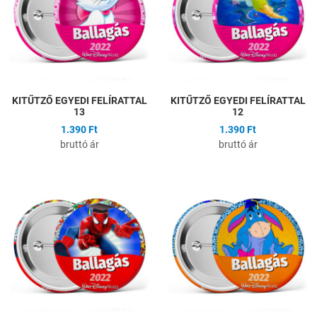
Gyors nézet
G
KITŰTZŐ EGYEDI FELÍRATTAL
KITŰTZŐ EGYEDI FELÍRATTAL
13
12
1.390 Ft
1.390 Ft
bruttó ár
bruttó ár
Hozzáadás a kívánságlistához
H
Összehasonlítás
Ö
Gyors nézet
G