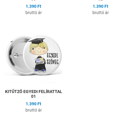
1.390 Ft
1.390 Ft
bruttó ár
bruttó ár
Hozzáadás a kívánságlistához
Összehasonlítás
Gyors nézet
KITŰTZŐ EGYEDI FELÍRATTAL
01
1.390 Ft
bruttó ár