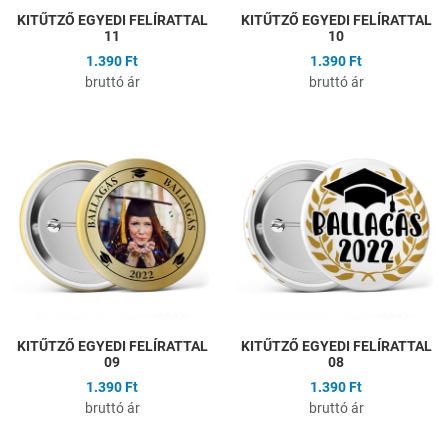
KITŰTZŐ EGYEDI FELÍRATTAL
KITŰTZŐ EGYEDI FELÍRATTAL
11
10
1.390 Ft
1.390 Ft
bruttó ár
bruttó ár
Hozzáadás a kívánságlistához
H
Összehasonlítás
Ö
Gyors nézet
G
KITŰTZŐ EGYEDI FELÍRATTAL
KITŰTZŐ EGYEDI FELÍRATTAL
09
08
1.390 Ft
1.390 Ft
bruttó ár
bruttó ár