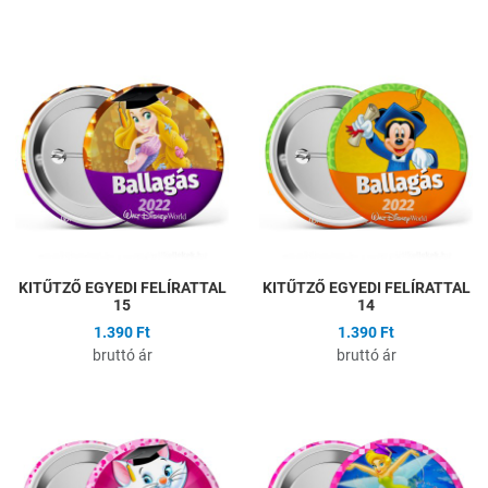
Hozzáadás a kívánságlistához
H
Összehasonlítás
Ö
Gyors nézet
G
KITŰTZŐ EGYEDI FELÍRATTAL
KITŰTZŐ EGYEDI FELÍRATTAL
15
14
1.390 Ft
1.390 Ft
bruttó ár
bruttó ár
Hozzáadás a kívánságlistához
H
Összehasonlítás
Ö