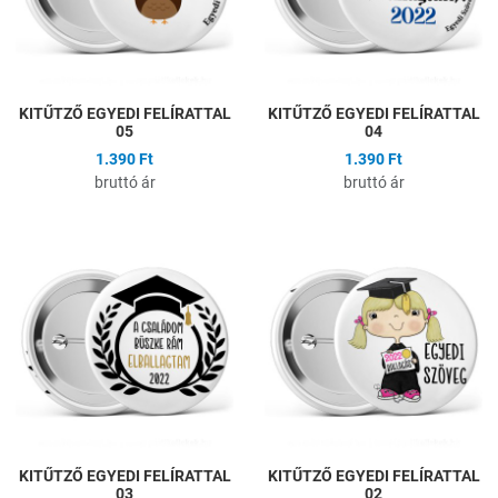
KITŰTZŐ EGYEDI FELÍRATTAL
KITŰTZŐ EGYEDI FELÍRATTAL
05
04
1.390 Ft
1.390 Ft
bruttó ár
bruttó ár
Hozzáadás a kívánságlistához
H
Összehasonlítás
Ö
Gyors nézet
G
KITŰTZŐ EGYEDI FELÍRATTAL
KITŰTZŐ EGYEDI FELÍRATTAL
03
02