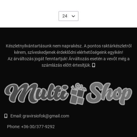
24
Készletnyilvántartásunk nem naprakész. A pontos raktárkészletről
kérem, szíveskedjenek érdeklődni elérhetőségeink egyikén!
Az árváltozás jogát fenntartjuk! Árváltozás esetén a vevőt még a
számlázás előtt értesítjük.
Email:
gravirsiofok@gmail.com
Phone:
+36-30/377-9292