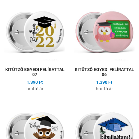
Hozzáadás a kívánságlistához
H
Összehasonlítás
Ö
Gyors nézet
G
KITŰTZŐ EGYEDI FELÍRATTAL
KITŰTZŐ EGYEDI FELÍRATTAL
07
06
1.390 Ft
1.390 Ft
bruttó ár
bruttó ár
Hozzáadás a kívánságlistához
H
Összehasonlítás
Ö
Gyors nézet
G