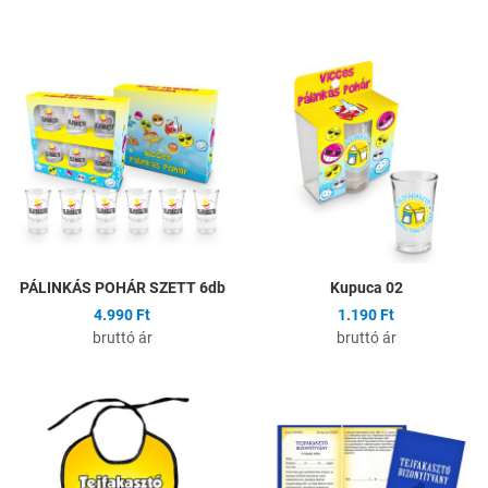
Hozzáadás a kívánságlistához
H
Összehasonlítás
Ö
Gyors nézet
G
PÁLINKÁS POHÁR SZETT 6db
Kupuca 02
4.990 Ft
1.190 Ft
bruttó ár
bruttó ár
Hozzáadás a kívánságlistához
H
Összehasonlítás
Ö