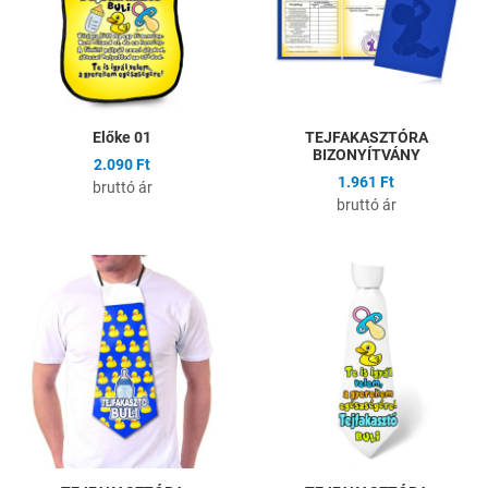
Gyors nézet
G
Előke 01
TEJFAKASZTÓRA
BIZONYÍTVÁNY
2.090 Ft
1.961 Ft
bruttó ár
bruttó ár
Hozzáadás a kívánságlistához
H
Összehasonlítás
Ö
Gyors nézet
G