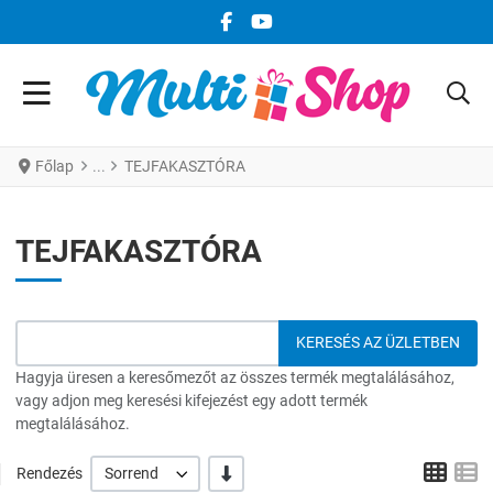
FACEBOOK KÖZÖSSÉGI LINK
YOUTUBE KÖZÖSSÉGI LINK
Főlap
TEJFAKASZTÓRA
TEJFAKASZTÓRA
Hagyja üresen a keresőmezőt az összes termék megtalálásához,
vagy adjon meg keresési kifejezést egy adott termék
megtalálásához.
Grid
L
-/+
Rendezés
Sorrend