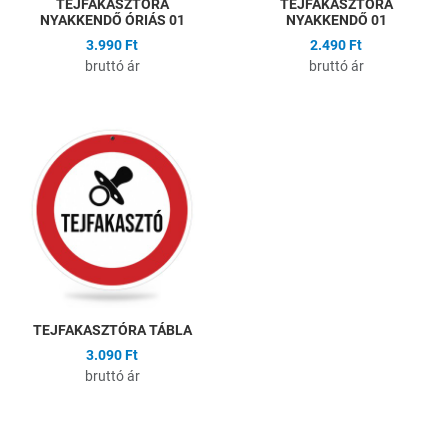
TEJFAKASZTÓRA
TEJFAKASZTÓRA
NYAKKENDŐ ÓRIÁS 01
NYAKKENDŐ 01
3.990 Ft
2.490 Ft
bruttó ár
bruttó ár
Hozzáadás a kívánságlistához
Összehasonlítás
Gyors nézet
TEJFAKASZTÓRA TÁBLA
3.090 Ft
bruttó ár