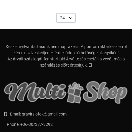
24
Készletnyilvántartásunk nem naprakész. A pontos raktárkészletről
kérem, szíveskedjenek érdeklődni elérhetőségeink egyikén!
Az árváltozás jogát fenntartjuk! Árváltozás esetén a vevőt még a
számlázás előtt értesítjük.
Email:
gravirsiofok@gmail.com
Phone:
+36-30/377-9292