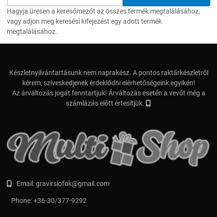
Hagyja üresen a keresőmezőt az összes termék megtalálásához,
vagy adjon meg keresési kifejezést egy adott termék
megtalálásához.
Készletnyilvántartásunk nem naprakész. A pontos raktárkészletről
kérem, szíveskedjenek érdeklődni elérhetőségeink egyikén!
Az árváltozás jogát fenntartjuk! Árváltozás esetén a vevőt még a
számlázás előtt értesítjük.
Email:
gravirsiofok@gmail.com
Phone:
+36-30/377-9292