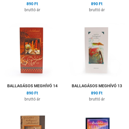
890 Ft
890 Ft
bruttó ár
bruttó ár
Hozzáadás a kívánságlistához
H
Összehasonlítás
Ö
Gyors nézet
G
BALLAGÁSOS MEGHÍVÓ 14
BALLAGÁSOS MEGHÍVÓ 13
890 Ft
890 Ft
bruttó ár
bruttó ár
Hozzáadás a kívánságlistához
H