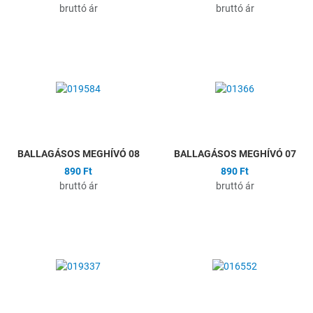
bruttó ár
bruttó ár
Hozzáadás a kívánságlistához
H
Összehasonlítás
Ö
Gyors nézet
G
BALLAGÁSOS MEGHÍVÓ 08
BALLAGÁSOS MEGHÍVÓ 07
890 Ft
890 Ft
bruttó ár
bruttó ár
Hozzáadás a kívánságlistához
H
Összehasonlítás
Ö
Gyors nézet
G