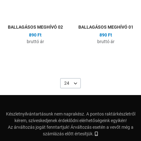
Gyors nézet
G
BALLAGÁSOS MEGHÍVÓ 02
BALLAGÁSOS MEGHÍVÓ 01
890 Ft
890 Ft
bruttó ár
bruttó ár
24
Készletnyilvántartásunk nem naprakész. A pontos raktárkészletről
kérem, szíveskedjenek érdeklődni elérhetőségeink egyikén!
Az árváltozás jogát fenntartjuk! Árváltozás esetén a vevőt még a
számlázás előtt értesítjük.