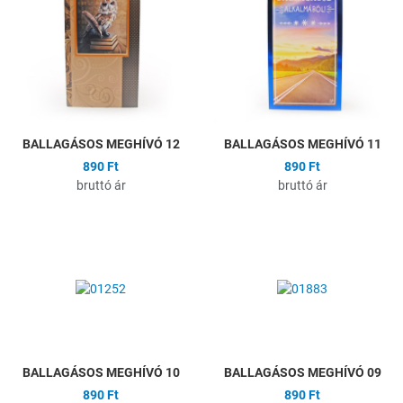
Összehasonlítás
Ö
Gyors nézet
G
BALLAGÁSOS MEGHÍVÓ 12
BALLAGÁSOS MEGHÍVÓ 11
890 Ft
890 Ft
bruttó ár
bruttó ár
Hozzáadás a kívánságlistához
H
Összehasonlítás
Ö
Gyors nézet
G
BALLAGÁSOS MEGHÍVÓ 10
BALLAGÁSOS MEGHÍVÓ 09
890 Ft
890 Ft