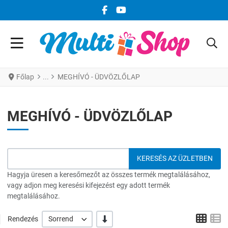
FACEBOOK KÖZÖSSÉGI LINK
YOUTUBE KÖZÖSSÉGI LINK
Főlap
MEGHÍVÓ - ÜDVÖZLŐLAP
MEGHÍVÓ - ÜDVÖZLŐLAP
Hagyja üresen a keresőmezőt az összes termék megtalálásához,
vagy adjon meg keresési kifejezést egy adott termék
megtalálásához.
Grid
L
-/+
Rendezés
Sorrend