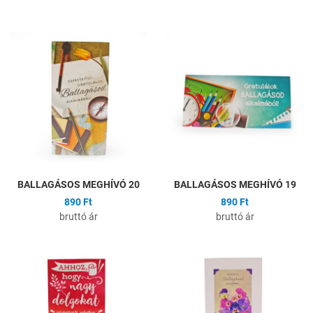
Hozzáadás a kívánságlistához
H
Összehasonlítás
Ö
Gyors nézet
G
BALLAGÁSOS MEGHÍVÓ 20
BALLAGÁSOS MEGHÍVÓ 19
890 Ft
890 Ft
bruttó ár
bruttó ár
Hozzáadás a kívánságlistához
H
Összehasonlítás
Ö