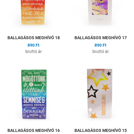
Gyors nézet
G
BALLAGÁSOS MEGHÍVÓ 18
BALLAGÁSOS MEGHÍVÓ 17
890 Ft
890 Ft
bruttó ár
bruttó ár
Hozzáadás a kívánságlistához
H
Összehasonlítás
Ö
Gyors nézet
G
BALLAGÁSOS MEGHÍVÓ 16
BALLAGÁSOS MEGHÍVÓ 15