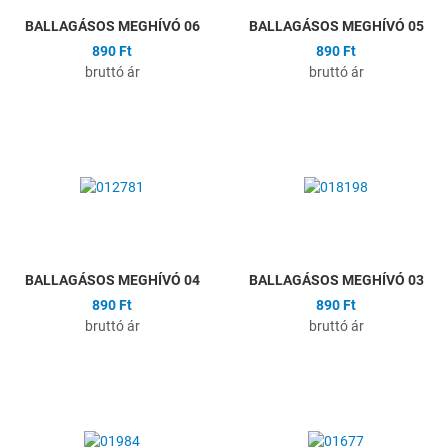
BALLAGÁSOS MEGHÍVÓ 06
BALLAGÁSOS MEGHÍVÓ 05
890 Ft
890 Ft
bruttó ár
bruttó ár
Hozzáadás a kívánságlistához
H
Összehasonlítás
Ö
Gyors nézet
G
BALLAGÁSOS MEGHÍVÓ 04
BALLAGÁSOS MEGHÍVÓ 03
890 Ft
890 Ft
bruttó ár
bruttó ár
Hozzáadás a kívánságlistához
H
Összehasonlítás
Ö