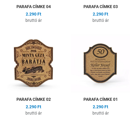
PARAFA CÍMKE 04
PARAFA CÍMKE 03
2.290 Ft
2.290 Ft
bruttó ár
bruttó ár
Hozzáadás a kívánságlistához
H
Összehasonlítás
Ö
Gyors nézet
G
PARAFA CÍMKE 02
PARAFA CÍMKE 01
2.290 Ft
2.290 Ft
bruttó ár
bruttó ár