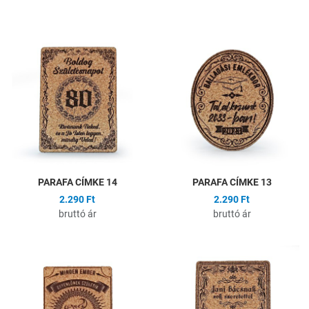
Hozzáadás a kívánságlistához
H
Összehasonlítás
Ö
Gyors nézet
G
PARAFA CÍMKE 14
PARAFA CÍMKE 13
2.290 Ft
2.290 Ft
bruttó ár
bruttó ár
Hozzáadás a kívánságlistához
H
Összehasonlítás
Ö