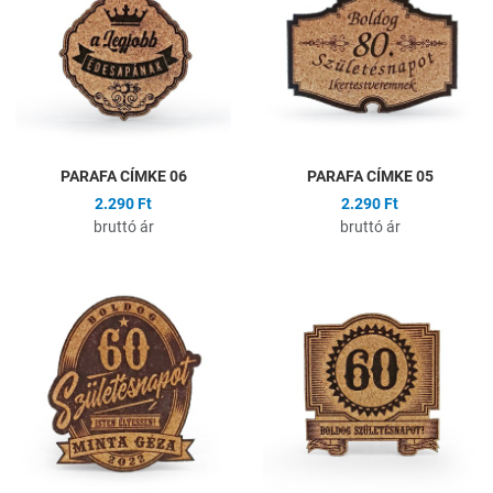
Összehasonlítás
Ö
Gyors nézet
G
PARAFA CÍMKE 06
PARAFA CÍMKE 05
2.290 Ft
2.290 Ft
bruttó ár
bruttó ár
Hozzáadás a kívánságlistához
H
Összehasonlítás
Ö
Gyors nézet
G