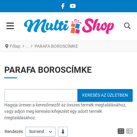
FACEBOOK KÖZÖSSÉGI LINK
YOUTUBE KÖZÖSSÉGI LINK
Főlap
PARAFA BOROSCÍMKE
PARAFA BOROSCÍMKE
Hagyja üresen a keresőmezőt az összes termék megtalálásához,
vagy adjon meg keresési kifejezést egy adott termék
megtalálásához.
Grid
L
-/+
Rendezés
Sorrend