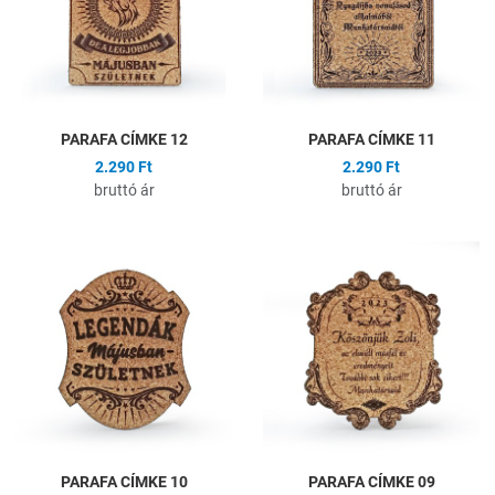
Gyors nézet
G
PARAFA CÍMKE 12
PARAFA CÍMKE 11
2.290 Ft
2.290 Ft
bruttó ár
bruttó ár
Hozzáadás a kívánságlistához
H
Összehasonlítás
Ö
Gyors nézet
G
PARAFA CÍMKE 10
PARAFA CÍMKE 09