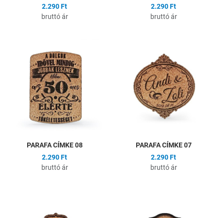
2.290 Ft
2.290 Ft
bruttó ár
bruttó ár
Hozzáadás a kívánságlistához
H
Összehasonlítás
Ö
Gyors nézet
G
PARAFA CÍMKE 08
PARAFA CÍMKE 07
2.290 Ft
2.290 Ft
bruttó ár
bruttó ár
Hozzáadás a kívánságlistához
H