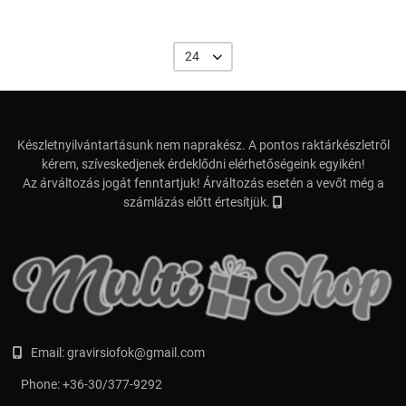
24
Készletnyilvántartásunk nem naprakész. A pontos raktárkészletről
kérem, szíveskedjenek érdeklődni elérhetőségeink egyikén!
Az árváltozás jogát fenntartjuk! Árváltozás esetén a vevőt még a
számlázás előtt értesítjük.
Email:
gravirsiofok@gmail.com
Phone:
+36-30/377-9292