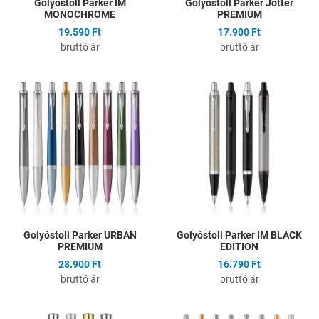
Golyóstoll Parker IM
Golyóstoll Parker Jotter
MONOCHROME
PREMIUM
19.590 Ft
17.900 Ft
bruttó ár
bruttó ár
Hozzáadás a kívánságlistához
H
Összehasonlítás
Ö
Gyors nézet
G
Golyóstoll Parker URBAN
Golyóstoll Parker IM BLACK
PREMIUM
EDITION
28.900 Ft
16.790 Ft
bruttó ár
bruttó ár