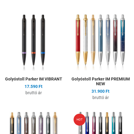
Hozzáadás a kívánságlistához
H
Összehasonlítás
Ö
Gyors nézet
G
Golyóstoll Parker IM VIBRANT
Golyóstoll Parker IM PREMIUM
NEW
17.590 Ft
31.900 Ft
bruttó ár
bruttó ár
Hozzáadás a kívánságlistához
H
HOT
Összehasonlítás
Ö