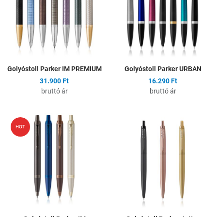
Gyors nézet
G
Golyóstoll Parker IM PREMIUM
Golyóstoll Parker URBAN
31.900 Ft
16.290 Ft
bruttó ár
bruttó ár
Hozzáadás a kívánságlistához
H
HOT
Összehasonlítás
Ö
Gyors nézet
G