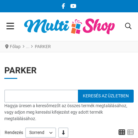
FACEBOOK KÖZÖSSÉGI LINK
YOUTUBE KÖZÖSSÉGI LINK
Főlap
PARKER
PARKER
Hagyja üresen a keresőmezőt az összes termék megtalálásához,
vagy adjon meg keresési kifejezést egy adott termék
megtalálásához.
Grid
L
-/+
Rendezés
Sorrend