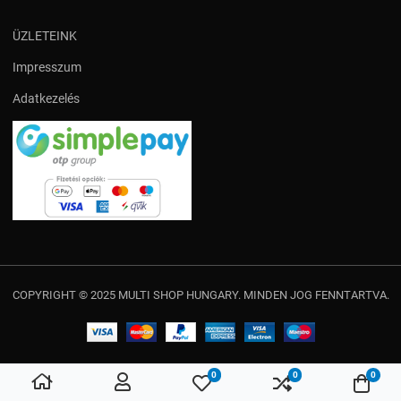
ÜZLETEINK
Impresszum
Adatkezelés
COPYRIGHT © 2025 MULTI SHOP HUNGARY. MINDEN JOG FENNTARTVA.
0
0
0
Kedvencek
Összehasonlítás
Kosá