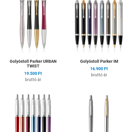
Hozzáadás a kívánságlistához
H
Összehasonlítás
Ö
Gyors nézet
G
Golyóstoll Parker URBAN
Golyóstoll Parker IM
TWIST
16.900 Ft
19.500 Ft
bruttó ár
bruttó ár
Hozzáadás a kívánságlistához
H
Összehasonlítás
Ö
Gyors nézet
G