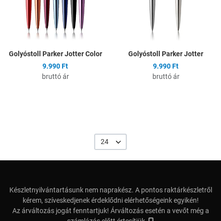
Golyóstoll Parker Jotter Color
Golyóstoll Parker Jotter
9.990 Ft
9.990 Ft
bruttó ár
bruttó ár
24
Készletnyilvántartásunk nem naprakész. A pontos raktárkészletről
kérem, szíveskedjenek érdeklődni elérhetőségeink egyikén!
Az árváltozás jogát fenntartjuk! Árváltozás esetén a vevőt még a
számlázás előtt értesítjük.