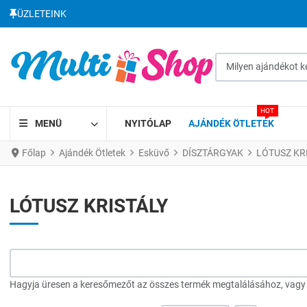
ÜZLETEINK
Milyen ajándékot kere
HOT
MENÜ
NYITÓLAP
AJÁNDÉK ÖTLETEK
Főlap
Ajándék Ötletek
Esküvő
DÍSZTÁRGYAK
LÓTUSZ KR
LÓTUSZ KRISTÁLY
Hagyja üresen a keresőmezőt az összes termék megtalálásához, vagy a