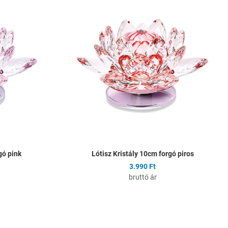
Összehasonlítás
Ö
Gyors nézet
G
gó pink
Lótisz Kristály 10cm forgó piros
3.990 Ft
bruttó ár
Hozzáadás a kívánságlistához
H