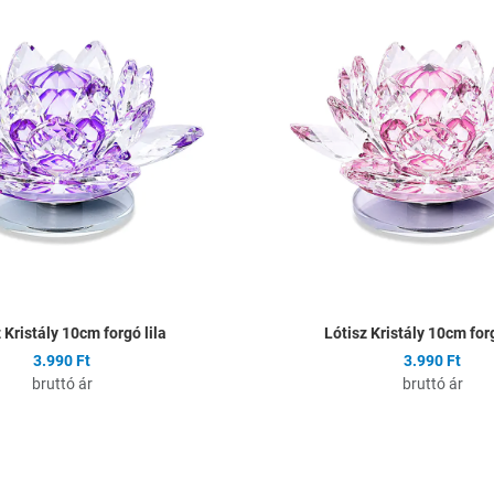
Összehasonlítás
Gyors nézet
 Kristály 10cm forgó lila
Lótisz Kristály 10cm for
3.990 Ft
3.990 Ft
bruttó ár
bruttó ár
ságlistához
Hozzáadás a kívánságlistához