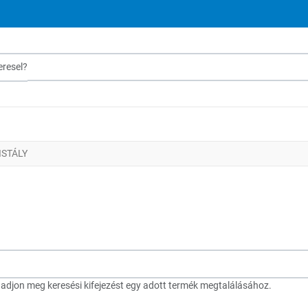
sel?
ISTÁLY
djon meg keresési kifejezést egy adott termék megtalálásához.