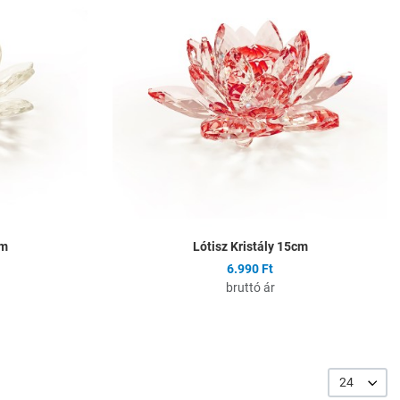
Összehasonlítás
Ö
Gyors nézet
G
cm
Lótisz Kristály 15cm
6.990 Ft
bruttó ár
24