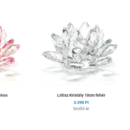
Hozzáadás a kívánságlistához
H
Összehasonlítás
Ö
Gyors nézet
G
piros
Lótisz Kristály 10cm fehér
3.390 Ft
bruttó ár
Hozzáadás a kívánságlistához
H