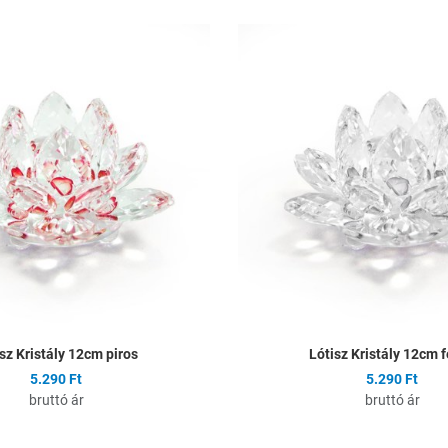
ságlistához
Hozzáadás a kívánságlistához
Összehasonlítás
Gyors nézet
sz Kristály 12cm piros
Lótisz Kristály 12cm 
5.290 Ft
5.290 Ft
bruttó ár
bruttó ár