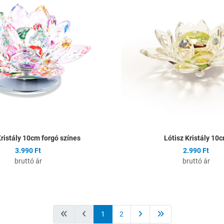
Összehasonlítás
Gyors nézet
Kristály 10cm forgó színes
Lótisz Kristály 10
3.990 Ft
2.990 Ft
bruttó ár
bruttó ár
1
2