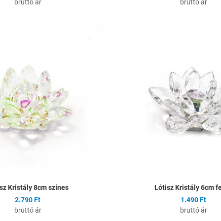
bruttó ár
bruttó ár
ságlistához
Hozzáadás a kívánságlistához
Összehasonlítás
Gyors nézet
sz Kristály 8cm színes
Lótisz Kristály 6cm f
2.790 Ft
1.490 Ft
bruttó ár
bruttó ár