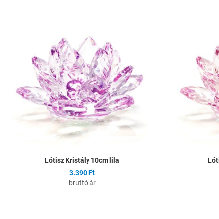
Hozzáadás a kíván
Összehasonlítás
Gyors nézet
Lótisz Kristály 10cm lila
Lót
3.390 Ft
bruttó ár
Hozzáadás a kíván