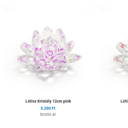
Hozzáadás a kíván
Összehasonlítás
Gyors nézet
Lótisz Kristály 12cm pink
Lóti
5.290 Ft
bruttó ár