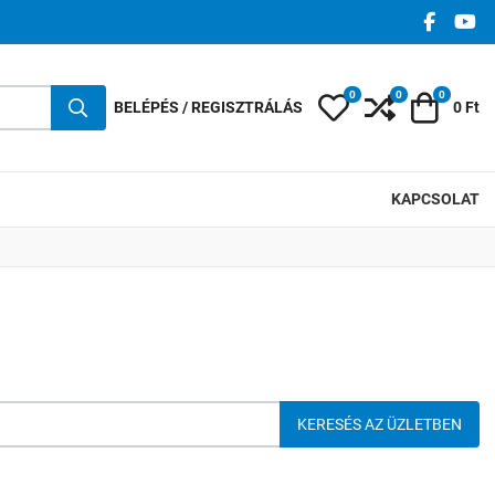
FACEBO
YO
0
0
0
Kedvencek
Összehasonlí
Kosár
BELÉPÉS / REGISZTRÁLÁS
0 Ft
KAPCSOLAT