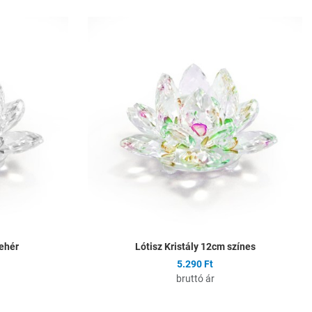
Hozzáadás a kívánságlistához
H
Összehasonlítás
Ö
Gyors nézet
G
fehér
Lótisz Kristály 12cm színes
5.290 Ft
bruttó ár