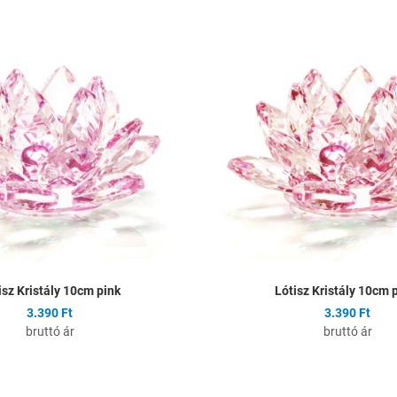
ságlistához
Hozzáadás a kívánságlistához
Összehasonlítás
Gyors nézet
isz Kristály 10cm pink
Lótisz Kristály 10cm 
3.390 Ft
3.390 Ft
bruttó ár
bruttó ár
ságlistához
Hozzáadás a kívánságlistához