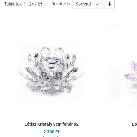
-/+
Találatok: 1 - 24 / 25
Rendezés
Sorrend
Hozzáadás a kíván
Összehasonlítás
Gyors nézet
Lótisz Kristály 8cm fehér 02
Ló
2.790 Ft