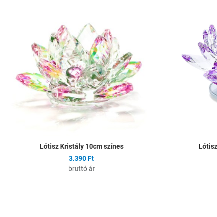
Összehasonlítás
Gyors nézet
Lótisz Kristály 10cm színes
Lótisz
3.390 Ft
bruttó ár
Hozzáadás a kíván