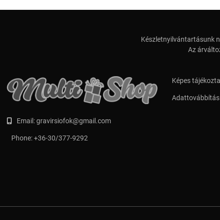
Készletnyilvántartásunk n
Az árválto
Képes tájékozt
Adattovábbítási
Email:
gravirsiofok@gmail.com
Phone:
+36-30/377-9292