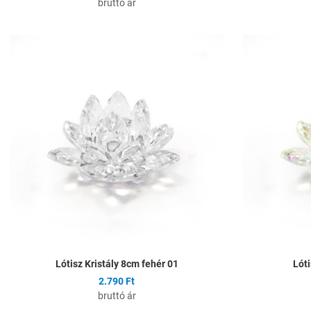
bruttó ár
Hozzáadás a kíván
Összehasonlítás
Gyors nézet
Lótisz Kristály 8cm fehér 01
Lóti
2.790 Ft
bruttó ár