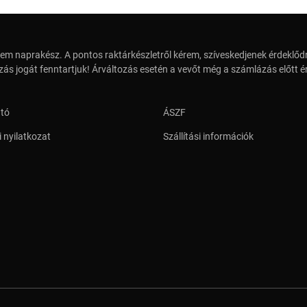
em naprakész. A pontos raktárkészletről kérem, szíveskedjenek érdeklődn
zás jogát fenntartjuk! Árváltozás esetén a vevőt még a számlázás előtt ér
ató
ÁSZF
 nyilatkozat
Szállítási információk