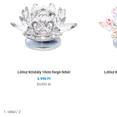
Összehasonlítás
Gyors nézet
Lótisz Kristály 10cm forgó fehér
Lótisz 
3.990 Ft
bruttó ár
1. oldal / 2