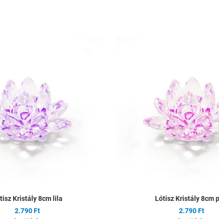
ságlistához
Hozzáadás a kívánságlistához
Összehasonlítás
Gyors nézet
tisz Kristály 8cm lila
Lótisz Kristály 8cm 
2.790 Ft
2.790 Ft