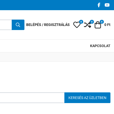
FACEBO
YO
0
0
0
Kedvencek
Összehasonlí
Kosár
BELÉPÉS / REGISZTRÁLÁS
0 Ft
KAPCSOLAT