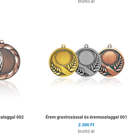
bruttó ár
Hozzáadás a kívánságlistához
H
Összehasonlítás
Ö
Gyors nézet
G
zalaggal 002
Érem gravírozással és éremszalaggal 001
2.300 Ft
bruttó ár