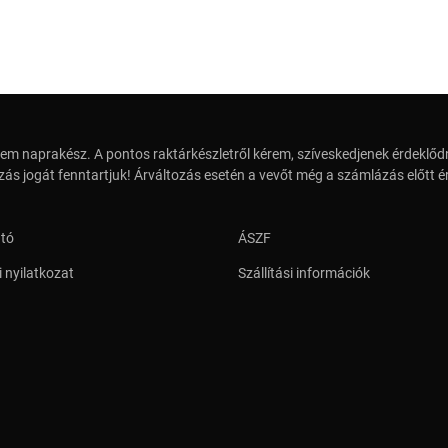
em naprakész. A pontos raktárkészletről kérem, szíveskedjenek érdeklődn
zás jogát fenntartjuk! Árváltozás esetén a vevőt még a számlázás előtt ér
ató
ÁSZF
 nyilatkozat
Szállítási információk