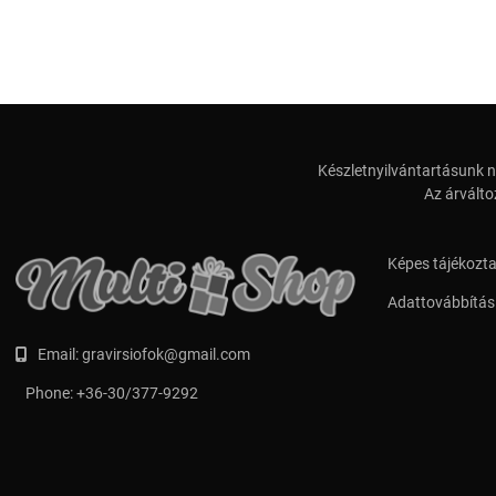
Készletnyilvántartásunk n
Az árválto
Képes tájékozt
Adattovábbítási
Email:
gravirsiofok@gmail.com
Phone:
+36-30/377-9292