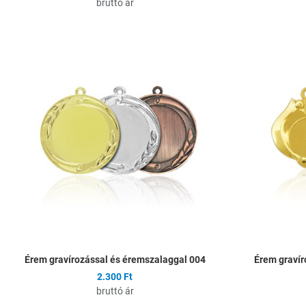
bruttó ár
Hozzáadás a kíván
Összehasonlítás
Gyors nézet
Érem gravírozással és éremszalaggal 004
Érem gravír
2.300 Ft
bruttó ár