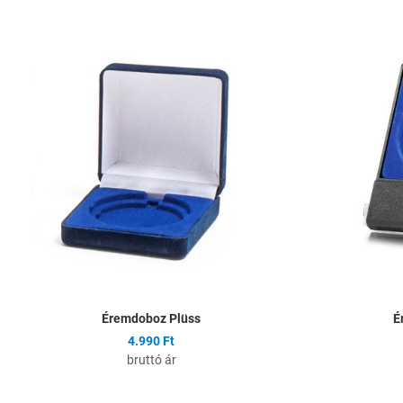
Hozzáadás a kíván
Összehasonlítás
Gyors nézet
Éremdoboz Plüss
É
4.990 Ft
bruttó ár