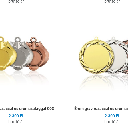
bruttó ár
bruttó ár
ságlistához
Hozzáadás a kívánságlistához
Összehasonlítás
Gyors nézet
ozással és éremszalaggal 003
Érem gravírozással és érems
2.300 Ft
2.300 Ft
bruttó ár
bruttó ár