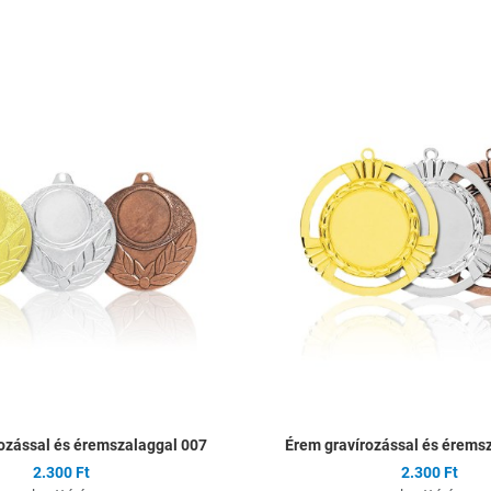
ságlistához
Hozzáadás a kívánságlistához
Összehasonlítás
Gyors nézet
ozással és éremszalaggal 007
Érem gravírozással és érems
2.300 Ft
2.300 Ft