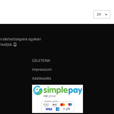
24
i elérhetőségeink egyikén!
tesítjük.
ÜZLETEINK
Impresszum
Adatkezelés