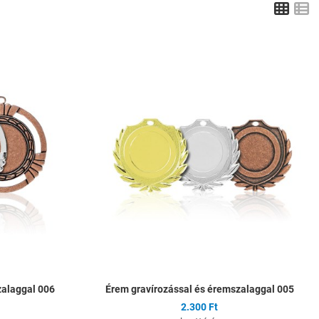
Grid
L
Hozzáadás a kívánságlistához
H
Összehasonlítás
Ö
Gyors nézet
G
zalaggal 006
Érem gravírozással és éremszalaggal 005
2.300 Ft