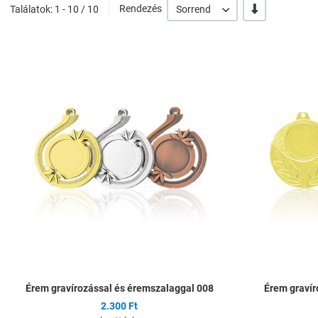
-/+
Találatok: 1 - 10 / 10
Rendezés
Sorrend
Hozzáadás a kíván
Összehasonlítás
Gyors nézet
Érem gravírozással és éremszalaggal 008
Érem gravír
2.300 Ft