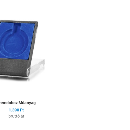
ságlistához
Hozzáadás a kívánságlistához
Összehasonlítás
Gyors nézet
remdoboz Műanyag
1.390 Ft
bruttó ár