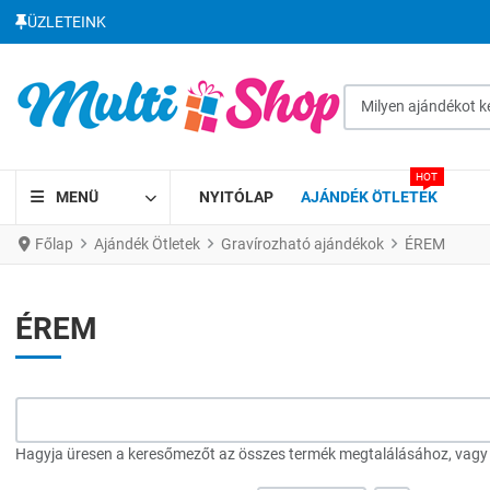
ÜZLETEINK
Milyen ajándékot kere
HOT
MENÜ
NYITÓLAP
AJÁNDÉK ÖTLETEK
Főlap
Ajándék Ötletek
Gravírozható ajándékok
ÉREM
ÉREM
Hagyja üresen a keresőmezőt az összes termék megtalálásához, vagy a