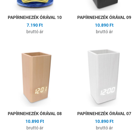
PAPÍRNEHEZÉK ÓRÁVAL 10
PAPÍRNEHEZÉK ÓRÁVAL 09
7.190 Ft
10.890 Ft
bruttó ár
bruttó ár
Hozzáadás a kívánságlistához
H
Összehasonlítás
Ö
Gyors nézet
G
PAPÍRNEHEZÉK ÓRÁVAL 08
PAPÍRNEHEZÉK ÓRÁVAL 07
10.890 Ft
10.890 Ft
bruttó ár
bruttó ár