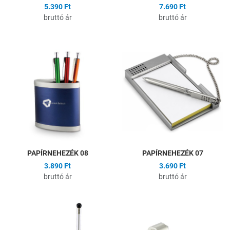
5.390 Ft
7.690 Ft
bruttó ár
bruttó ár
Hozzáadás a kívánságlistához
H
Összehasonlítás
Ö
Gyors nézet
G
PAPÍRNEHEZÉK 08
PAPÍRNEHEZÉK 07
3.890 Ft
3.690 Ft
bruttó ár
bruttó ár
Hozzáadás a kívánságlistához
H