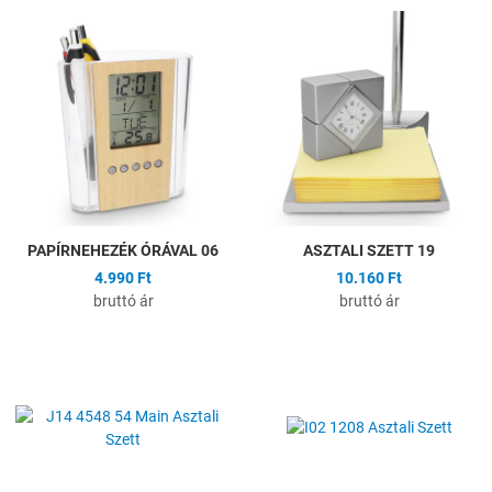
Hozzáadás a kívánságlistához
H
Összehasonlítás
Ö
Gyors nézet
G
PAPÍRNEHEZÉK ÓRÁVAL 06
ASZTALI SZETT 19
4.990 Ft
10.160 Ft
bruttó ár
bruttó ár
Hozzáadás a kívánságlistához
H
Összehasonlítás
Ö
Gyors nézet
G