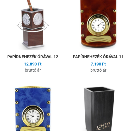
Összehasonlítás
Ö
Gyors nézet
G
PAPÍRNEHEZÉK ÓRÁVAL 12
PAPÍRNEHEZÉK ÓRÁVAL 11
12.890 Ft
7.190 Ft
bruttó ár
bruttó ár
Hozzáadás a kívánságlistához
H
Összehasonlítás
Ö
Gyors nézet
G