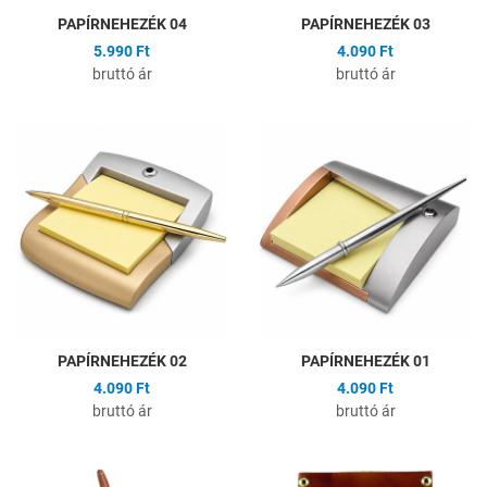
PAPÍRNEHEZÉK 04
PAPÍRNEHEZÉK 03
5.990 Ft
4.090 Ft
bruttó ár
bruttó ár
Hozzáadás a kívánságlistához
H
Összehasonlítás
Ö
Gyors nézet
G
PAPÍRNEHEZÉK 02
PAPÍRNEHEZÉK 01
4.090 Ft
4.090 Ft
bruttó ár
bruttó ár
Hozzáadás a kívánságlistához
H