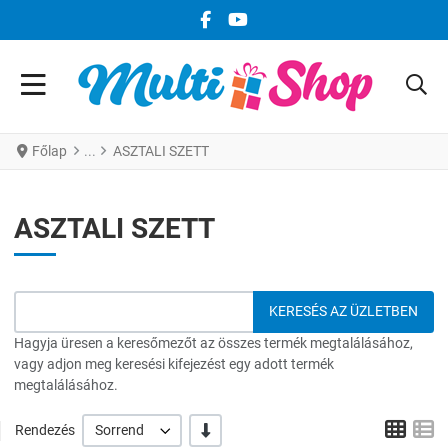
FACEBOOK KÖZÖSSÉGI LINK
YOUTUBE KÖZÖSSÉGI LINK
Főlap
ASZTALI SZETT
ASZTALI SZETT
Hagyja üresen a keresőmezőt az összes termék megtalálásához,
vagy adjon meg keresési kifejezést egy adott termék
megtalálásához.
Grid
L
-/+
Rendezés
Sorrend