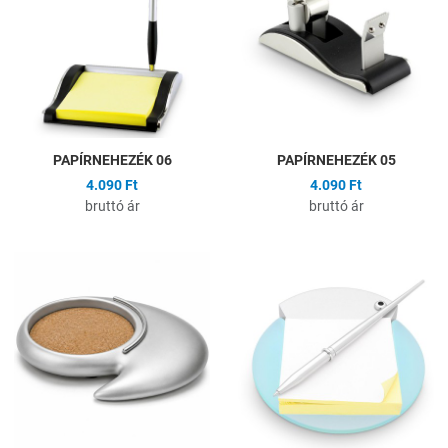
Összehasonlítás
Ö
Gyors nézet
G
PAPÍRNEHEZÉK 06
PAPÍRNEHEZÉK 05
4.090 Ft
4.090 Ft
bruttó ár
bruttó ár
Hozzáadás a kívánságlistához
H
Összehasonlítás
Ö
Gyors nézet
G