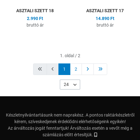
ASZTALI SZETT 18
ASZTALI SZETT 17
2.990 Ft
14.890 Ft
bruttó ár
bruttó ár
1. oldal / 2
1
2
24
Készletnyilvántartásunk nem naprakész. A pontos raktárkészletről
kérem, szíveskedjenek érdeklődni elérhetőségeink egyikén!
Az árváltozás jogát fenntartjuk! Árváltozás esetén a vevőt még a
számlázás előtt értesítjük.