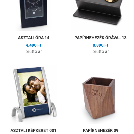
Gyors nézet
G
ASZTALI ÓRA 14
PAPÍRNEHEZÉK ÓRÁVAL 13
4.490 Ft
8.890 Ft
bruttó ár
bruttó ár
Hozzáadás a kívánságlistához
H
Összehasonlítás
Ö
Gyors nézet
G
ASZTALI KÉPKERET 001
PAPÍRNEHEZÉK 09