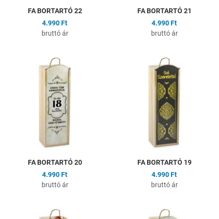
FA BORTARTÓ 22
FA BORTARTÓ 21
4.990 Ft
4.990 Ft
bruttó ár
bruttó ár
Hozzáadás a kívánságlistához
H
Összehasonlítás
Ö
Gyors nézet
G
FA BORTARTÓ 20
FA BORTARTÓ 19
4.990 Ft
4.990 Ft
bruttó ár
bruttó ár
Hozzáadás a kívánságlistához
H