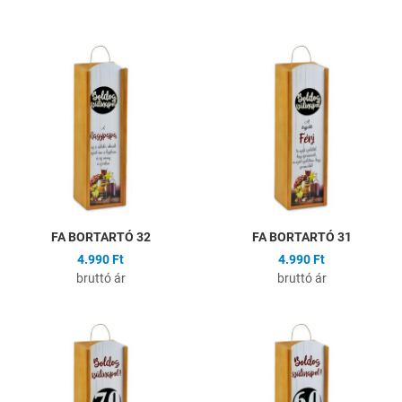
Hozzáadás a kívánságlistához
H
Összehasonlítás
Ö
Gyors nézet
G
FA BORTARTÓ 32
FA BORTARTÓ 31
4.990 Ft
4.990 Ft
bruttó ár
bruttó ár
Hozzáadás a kívánságlistához
H
Összehasonlítás
Ö