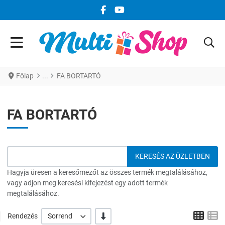
FACEBOOK KÖZÖSSÉGI LINK
YOUTUBE KÖZÖSSÉGI LINK
Főlap
FA BORTARTÓ
FA BORTARTÓ
Hagyja üresen a keresőmezőt az összes termék megtalálásához,
vagy adjon meg keresési kifejezést egy adott termék
megtalálásához.
Grid
L
-/+
Rendezés
Sorrend