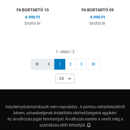
FA BORTARTÓ 10
FA BORTARTÓ 09
4.990 Ft
4.990 Ft
bruttó ár
bruttó ár
1. oldal / 2
1
2
24
Készletnyilvántartásunk nem naprakész. A pontos raktárkészletről
kérem, szíveskedjenek érdeklődni elérhetőségeink egyikén!
Az árváltozás jogát fenntartjuk! Árváltozás esetén a vevőt még a
számlázás előtt értesítjük.