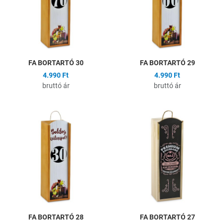
Gyors nézet
G
FA BORTARTÓ 30
FA BORTARTÓ 29
4.990 Ft
4.990 Ft
bruttó ár
bruttó ár
Hozzáadás a kívánságlistához
H
Összehasonlítás
Ö
Gyors nézet
G
FA BORTARTÓ 28
FA BORTARTÓ 27