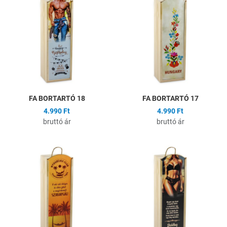
Összehasonlítás
Ö
Gyors nézet
G
FA BORTARTÓ 18
FA BORTARTÓ 17
4.990 Ft
4.990 Ft
bruttó ár
bruttó ár
Hozzáadás a kívánságlistához
H
Összehasonlítás
Ö
Gyors nézet
G