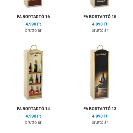
FA BORTARTÓ 16
FA BORTARTÓ 15
4.990 Ft
4.990 Ft
bruttó ár
bruttó ár
Hozzáadás a kívánságlistához
H
Összehasonlítás
Ö
Gyors nézet
G
FA BORTARTÓ 14
FA BORTARTÓ 13
4.990 Ft
4.990 Ft
bruttó ár
bruttó ár