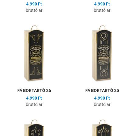
4.990 Ft
4.990 Ft
bruttó ár
bruttó ár
Hozzáadás a kívánságlistához
H
Összehasonlítás
Ö
Gyors nézet
G
FA BORTARTÓ 26
FA BORTARTÓ 25
4.990 Ft
4.990 Ft
bruttó ár
bruttó ár
Hozzáadás a kívánságlistához
H