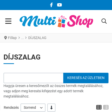
FACEBOOK KÖZÖSSÉGI LINK
YOUTUBE KÖZÖSSÉGI LINK
Főlap
DÍJSZALAG
DÍJSZALAG
Hagyja üresen a keresőmezőt az összes termék megtalálásához,
vagy adjon meg keresési kifejezést egy adott termék
megtalálásához.
Grid
L
-/+
Rendezés
Sorrend