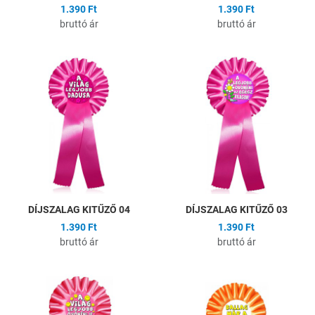
1.390 Ft
1.390 Ft
bruttó ár
bruttó ár
Hozzáadás a kívánságlistához
H
Összehasonlítás
Ö
Gyors nézet
G
DÍJSZALAG KITŰZŐ 04
DÍJSZALAG KITŰZŐ 03
1.390 Ft
1.390 Ft
bruttó ár
bruttó ár
Hozzáadás a kívánságlistához
H