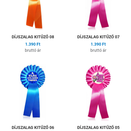
Gyors nézet
G
DÍJSZALAG KITŰZŐ 08
DÍJSZALAG KITŰZŐ 07
1.390 Ft
1.390 Ft
bruttó ár
bruttó ár
Hozzáadás a kívánságlistához
H
Összehasonlítás
Ö
Gyors nézet
G
DÍJSZALAG KITŰZŐ 06
DÍJSZALAG KITŰZŐ 05