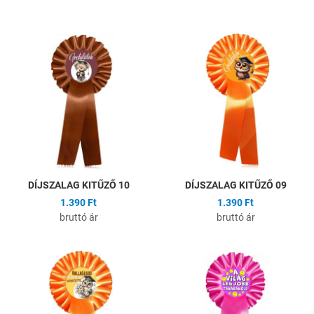
Hozzáadás a kívánságlistához
H
Összehasonlítás
Ö
Gyors nézet
G
DÍJSZALAG KITŰZŐ 10
DÍJSZALAG KITŰZŐ 09
1.390 Ft
1.390 Ft
bruttó ár
bruttó ár
Hozzáadás a kívánságlistához
H
Összehasonlítás
Ö