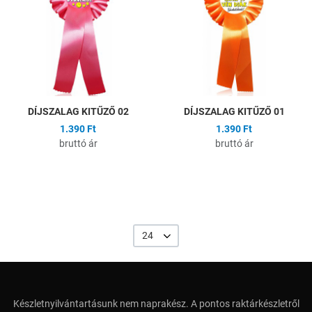
Összehasonlítás
Ö
Gyors nézet
G
DÍJSZALAG KITŰZŐ 02
DÍJSZALAG KITŰZŐ 01
1.390 Ft
1.390 Ft
bruttó ár
bruttó ár
24
Készletnyilvántartásunk nem naprakész. A pontos raktárkészletről