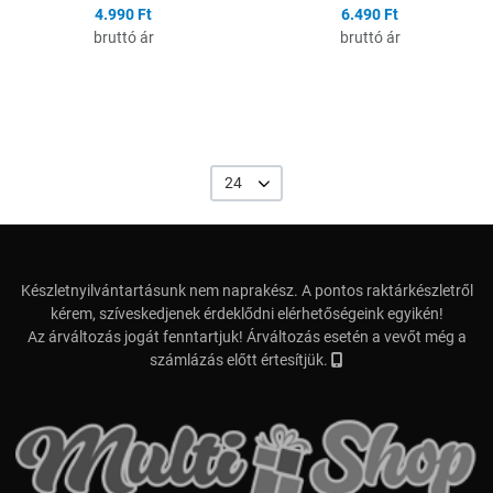
4.990 Ft
6.490 Ft
bruttó ár
bruttó ár
24
Készletnyilvántartásunk nem naprakész. A pontos raktárkészletről
kérem, szíveskedjenek érdeklődni elérhetőségeink egyikén!
Az árváltozás jogát fenntartjuk! Árváltozás esetén a vevőt még a
számlázás előtt értesítjük.