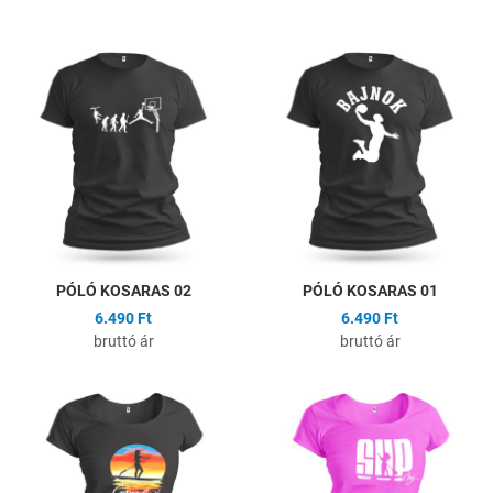
Hozzáadás a kívánságlistához
H
Összehasonlítás
Ö
Gyors nézet
G
PÓLÓ KOSARAS 02
PÓLÓ KOSARAS 01
6.490 Ft
6.490 Ft
bruttó ár
bruttó ár
Hozzáadás a kívánságlistához
H
Összehasonlítás
Ö