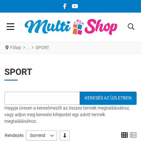
FACEBOOK KÖZÖSSÉGI LINK
YOUTUBE KÖZÖSSÉGI LINK
Főlap
SPORT
SPORT
Hagyja üresen a keresőmezőt az összes termék megtalálásához,
vagy adjon meg keresési kifejezést egy adott termék
megtalálásához.
Grid
L
-/+
Rendezés
Sorrend