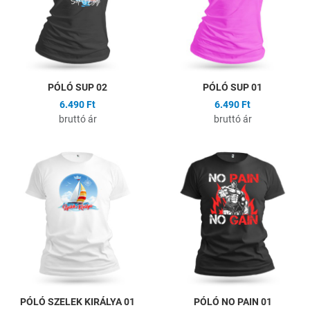
Gyors nézet
G
PÓLÓ SUP 02
PÓLÓ SUP 01
6.490 Ft
6.490 Ft
bruttó ár
bruttó ár
Hozzáadás a kívánságlistához
H
Összehasonlítás
Ö
Gyors nézet
G
PÓLÓ SZELEK KIRÁLYA 01
PÓLÓ NO PAIN 01