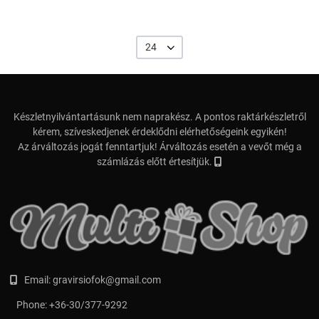
24
Készletnyilvántartásunk nem naprakész. A pontos raktárkészletről
kérem, szíveskedjenek érdeklődni elérhetőségeink egyikén!
Az árváltozás jogát fenntartjuk! Árváltozás esetén a vevőt még a
számlázás előtt értesítjük.
Email:
gravirsiofok@gmail.com
Phone:
+36-30/377-9292