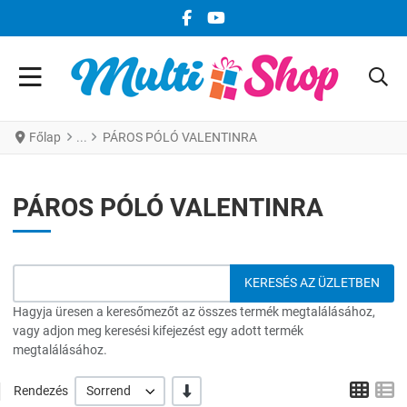
FACEBOOK KÖZÖSSÉGI LINK
YOUTUBE KÖZÖSSÉGI LINK
Főlap
PÁROS PÓLÓ VALENTINRA
PÁROS PÓLÓ VALENTINRA
Hagyja üresen a keresőmezőt az összes termék megtalálásához,
vagy adjon meg keresési kifejezést egy adott termék
megtalálásához.
Grid
L
-/+
Rendezés
Sorrend