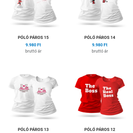
Gyors nézet
G
PÓLÓ PÁROS 15
PÓLÓ PÁROS 14
9.980 Ft
9.980 Ft
bruttó ár
bruttó ár
Hozzáadás a kívánságlistához
H
Összehasonlítás
Ö
Gyors nézet
G
PÓLÓ PÁROS 13
PÓLÓ PÁROS 12