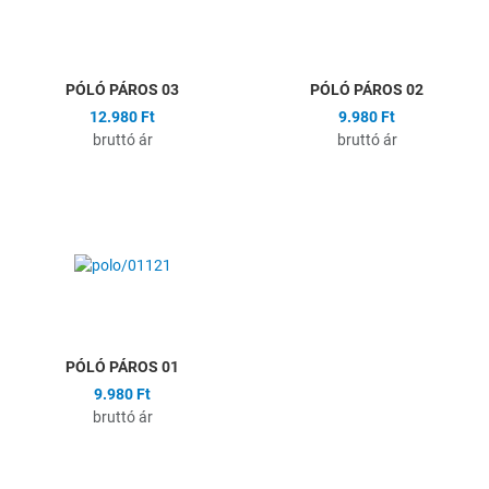
Gyors nézet
G
PÓLÓ PÁROS 03
PÓLÓ PÁROS 02
12.980 Ft
9.980 Ft
bruttó ár
bruttó ár
Hozzáadás a kívánságlistához
Összehasonlítás
Gyors nézet
PÓLÓ PÁROS 01
9.980 Ft
bruttó ár