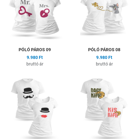
Összehasonlítás
Ö
Gyors nézet
G
PÓLÓ PÁROS 09
PÓLÓ PÁROS 08
9.980 Ft
9.980 Ft
bruttó ár
bruttó ár
Hozzáadás a kívánságlistához
H
Összehasonlítás
Ö
Gyors nézet
G