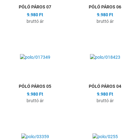
PÓLÓ PÁROS 07
PÓLÓ PÁROS 06
9.980 Ft
9.980 Ft
bruttó ár
bruttó ár
Hozzáadás a kívánságlistához
H
Összehasonlítás
Ö
Gyors nézet
G
PÓLÓ PÁROS 05
PÓLÓ PÁROS 04
9.980 Ft
9.980 Ft
bruttó ár
bruttó ár
Hozzáadás a kívánságlistához
H
Összehasonlítás
Ö