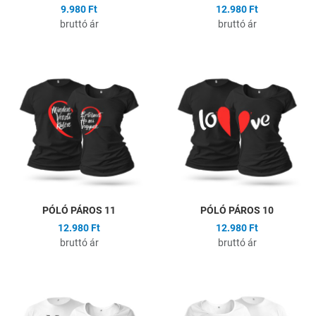
9.980 Ft
12.980 Ft
bruttó ár
bruttó ár
Hozzáadás a kívánságlistához
H
Összehasonlítás
Ö
Gyors nézet
G
PÓLÓ PÁROS 11
PÓLÓ PÁROS 10
12.980 Ft
12.980 Ft
bruttó ár
bruttó ár
Hozzáadás a kívánságlistához
H