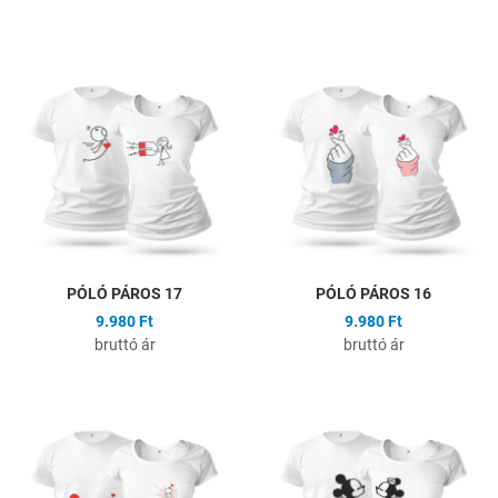
Hozzáadás a kívánságlistához
H
Összehasonlítás
Ö
Gyors nézet
G
PÓLÓ PÁROS 17
PÓLÓ PÁROS 16
9.980 Ft
9.980 Ft
bruttó ár
bruttó ár
Hozzáadás a kívánságlistához
H
Összehasonlítás
Ö