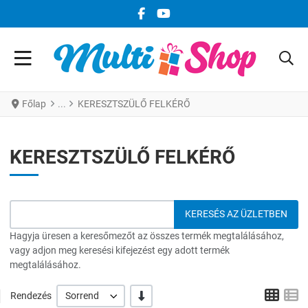
FACEBOOK KÖZÖSSÉGI LINK
YOUTUBE KÖZÖSSÉGI LINK
Főlap
KERESZTSZÜLŐ FELKÉRŐ
KERESZTSZÜLŐ FELKÉRŐ
Hagyja üresen a keresőmezőt az összes termék megtalálásához,
vagy adjon meg keresési kifejezést egy adott termék
megtalálásához.
Grid
L
-/+
Rendezés
Sorrend