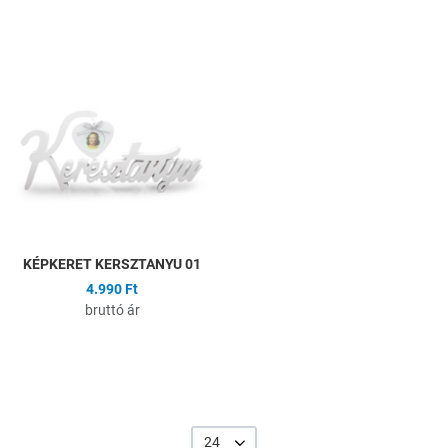
Hozzáadás a kívánságlistához
Összehasonlítás
Gyors nézet
KÉPKERET KERSZTANYU 01
4.990 Ft
bruttó ár
24