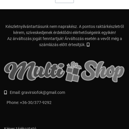
Készletnyilvántartásunk nem naprakész. A pontos raktárkészletről
kérem, szíveskedjenek érdeklődni elérhetőségeink egyikén!
Az árváltozás jogát fenntartjuk! Árváltozás esetén a vevőt még a
számlázás előtt értesítjük.
Email:
gravirsiofok@gmail.com
Phone:
+36-30/377-9292
Képes tájékoztató