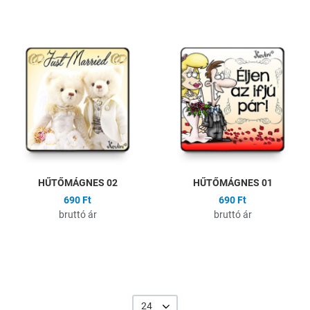
Hozzáadás a kívánságlistához
H
Összehasonlítás
Ö
Gyors nézet
G
HŰTŐMÁGNES 02
HŰTŐMÁGNES 01
690 Ft
690 Ft
bruttó ár
bruttó ár
24