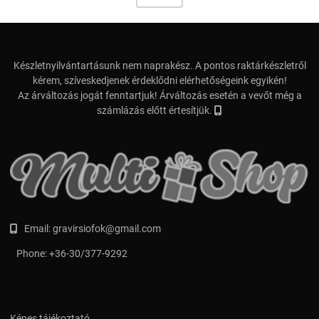
Készletnyilvántartásunk nem naprakész. A pontos raktárkészletről
kérem, szíveskedjenek érdeklődni elérhetőségeink egyikén!
Az árváltozás jogát fenntartjuk! Árváltozás esetén a vevőt még a
számlázás előtt értesítjük.
Email:
gravirsiofok@gmail.com
Phone:
+36-30/377-9292
Képes tájékoztató