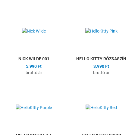
Hozzáadás a kívánságlistához
H
Összehasonlítás
Ö
Gyors nézet
G
NICK WILDE 001
HELLO KITTY RÓZSASZÍN
5.990 Ft
3.990 Ft
bruttó ár
bruttó ár
Hozzáadás a kívánságlistához
H
Összehasonlítás
Ö
Gyors nézet
G