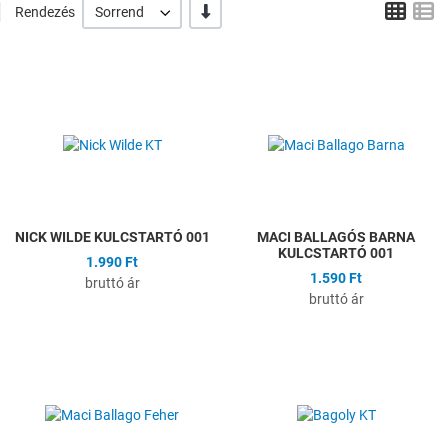
Grid
L
-/+
Rendezés
Sorrend
Hozzáadás a kívánságlistához
H
Összehasonlítás
Ö
Gyors nézet
G
NICK WILDE KULCSTARTÓ 001
MACI BALLAGÓS BARNA
KULCSTARTÓ 001
1.990 Ft
1.590 Ft
bruttó ár
bruttó ár
Hozzáadás a kívánságlistához
H
Összehasonlítás
Ö