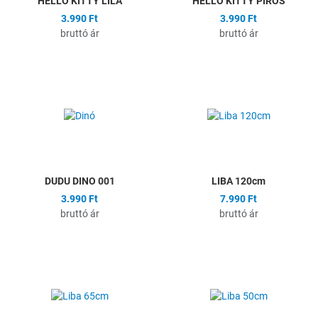
HELLO KITTY LILA
HELLO KITTY PIROS
3.990 Ft
3.990 Ft
bruttó ár
bruttó ár
Hozzáadás a kívánságlistához
H
Összehasonlítás
Ö
Gyors nézet
G
DUDU DINO 001
LIBA 120cm
3.990 Ft
7.990 Ft
bruttó ár
bruttó ár
Hozzáadás a kívánságlistához
H
Összehasonlítás
Ö