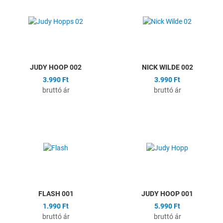
Összehasonlítás
Ö
Gyors nézet
G
JUDY HOOP 002
NICK WILDE 002
3.990 Ft
3.990 Ft
bruttó ár
bruttó ár
Hozzáadás a kívánságlistához
H
Összehasonlítás
Ö
Gyors nézet
G
FLASH 001
JUDY HOOP 001
1.990 Ft
5.990 Ft
bruttó ár
bruttó ár