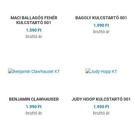
Gyors nézet
G
MACI BALLAGÓS FEHÉR
BAGOLY KULCSTARTÓ 001
KULCSTARTÓ 001
1.990 Ft
1.590 Ft
bruttó ár
bruttó ár
Hozzáadás a kívánságlistához
H
Összehasonlítás
Ö
Gyors nézet
G
BENJAMIN CLAWHAUSER
JUDY HOOP KULCSTARTÓ 001
1.990 Ft
1.990 Ft
bruttó ár
bruttó ár
Hozzáadás a kívánságlistához
H