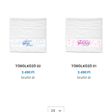
Hozzáadás a kívánságlistához
H
Összehasonlítás
Ö
Gyors nézet
G
TÖRÖLKÖZŐ 02
TÖRÖLKÖZŐ 01
3.490 Ft
3.490 Ft
bruttó ár
bruttó ár
24