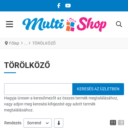
FACEBOOK KÖZÖSSÉGI LINK
YOUTUBE KÖZÖSSÉGI LINK
Főlap
TÖRÖLKÖZŐ
TÖRÖLKÖZŐ
Hagyja üresen a keresőmezőt az összes termék megtalálásához,
vagy adjon meg keresési kifejezést egy adott termék
megtalálásához.
Grid
L
-/+
Rendezés
Sorrend