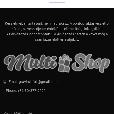
Készletnyilvántartásunk nem naprakész. A pontos raktárkészletről
kérem, szíveskedjenek érdeklődni elérhetőségeink egyikén!
Az árváltozás jogát fenntartjuk! Árváltozás esetén a vevőt még a
számlázás előtt értesítjük.
Email:
gravirsiofok@gmail.com
Phone:
+36-30/377-9292
Képes tájékoztató