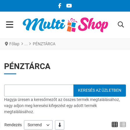
FACEBOOK KÖZÖSSÉGI LINK
YOUTUBE KÖZÖSSÉGI LINK
Főlap
PÉNZTÁRCA
PÉNZTÁRCA
Hagyja üresen a keresőmezőt az összes termék megtalálásához,
vagy adjon meg keresési kifejezést egy adott termék
megtalálásához.
Grid
L
-/+
Rendezés
Sorrend