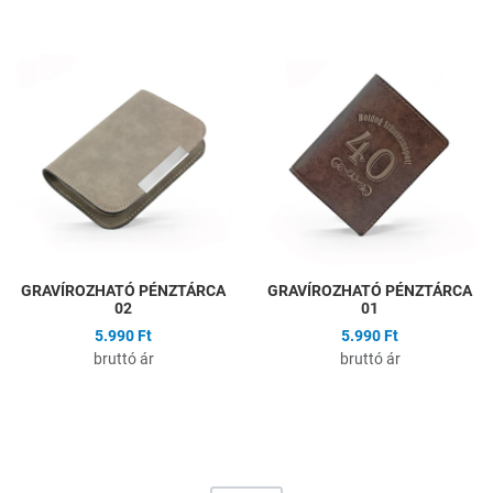
Hozzáadás a kívánságlistához
H
Összehasonlítás
Ö
Gyors nézet
G
GRAVÍROZHATÓ PÉNZTÁRCA
GRAVÍROZHATÓ PÉNZTÁRCA
02
01
5.990 Ft
5.990 Ft
bruttó ár
bruttó ár