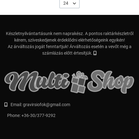
24
Készletnyilvántartásunk nem naprakész. A pontos raktárkészletről
kérem, szíveskedjenek érdeklődni elérhetőségeink egyikén!
Az árváltozás jogát fenntartjuk! Árváltozás esetén a vevőt még a
számlázás előtt értesítjük.
Email:
gravirsiofok@gmail.com
Phone:
+36-30/377-9292