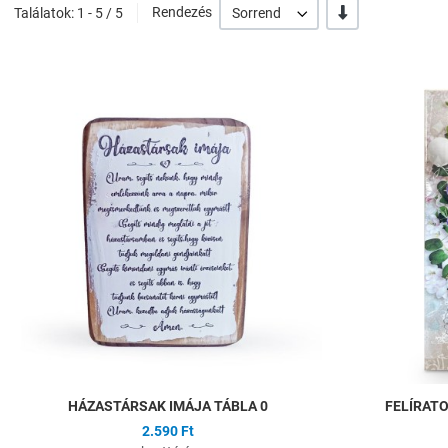
-/+
Találatok: 1 - 5 / 5
Rendezés
Sorrend
Hozzáadás a kíván
Összehasonlítás
Gyors nézet
HÁZASTÁRSAK IMÁJA TÁBLA 0
FELÍRAT
2.590 Ft