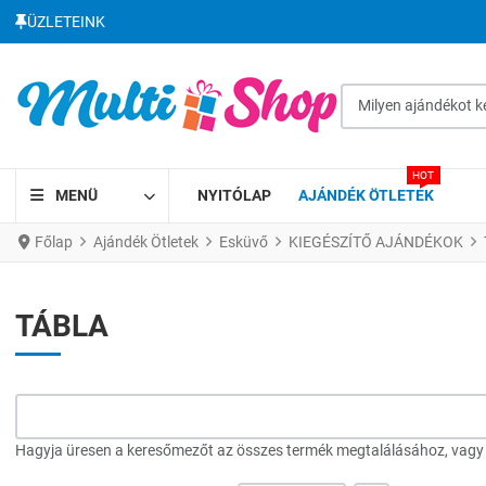
ÜZLETEINK
Milyen ajándékot kere
HOT
MENÜ
NYITÓLAP
AJÁNDÉK ÖTLETEK
Főlap
Ajándék Ötletek
Esküvő
KIEGÉSZÍTŐ AJÁNDÉKOK
TÁBLA
Hagyja üresen a keresőmezőt az összes termék megtalálásához, vagy a