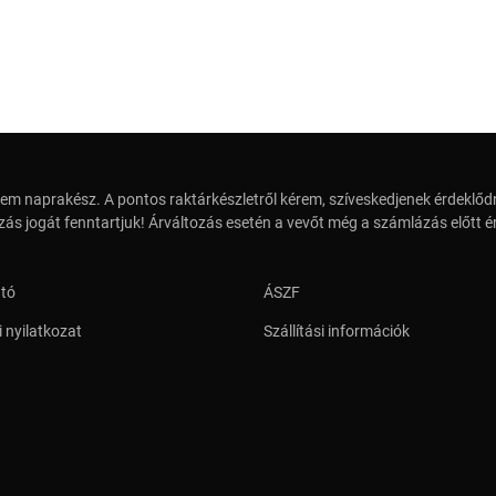
em naprakész. A pontos raktárkészletről kérem, szíveskedjenek érdeklődn
zás jogát fenntartjuk! Árváltozás esetén a vevőt még a számlázás előtt ér
ató
ÁSZF
 nyilatkozat
Szállítási információk