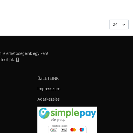
24
i elérhetőségeink egyikén!
tesítjük.
ÜZLETEINK
Impresszum
Adatkezelés