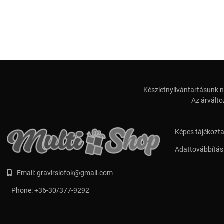
Készletnyilvántartásunk n
Az árválto
Képes tájékozt
Adattovábbítási
Email:
gravirsiofok@gmail.com
Phone:
+36-30/377-9292