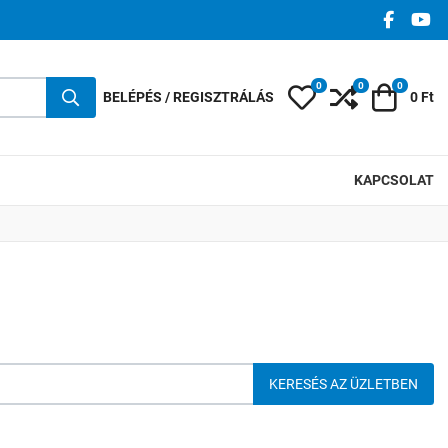
FACEBO
YO
0
0
0
Kedvencek
Összehasonlí
Kosár
BELÉPÉS / REGISZTRÁLÁS
0 Ft
KAPCSOLAT