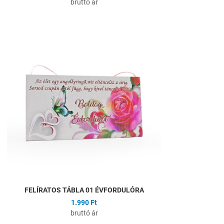
bruttó ár
Hozzáadás a kíván
Összehasonlítás
Gyors nézet
FELÍRATOS TÁBLA 01 ÉVFORDULÓRA
1.990 Ft
bruttó ár