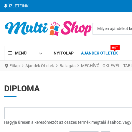
ÜZLETEINK
Milyen ajándékot kere
HOT
MENÜ
NYITÓLAP
AJÁNDÉK ÖTLETEK
Főlap
Ajándék Ötletek
Ballagás
MEGHÍVÓ - OKLEVÉL - TAB
DIPLOMA
Hagyja üresen a keresőmezőt az összes termék megtalálásához, vagy a