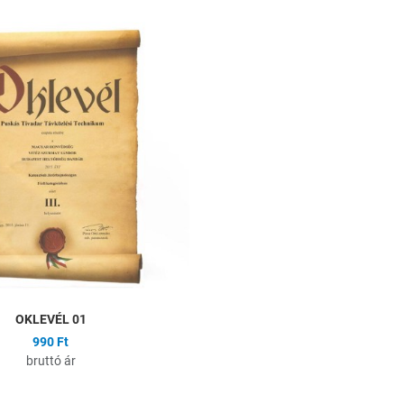
ságlistához
Hozzáadás a kívánságlistához
Összehasonlítás
Gyors nézet
OKLEVÉL 01
990 Ft
bruttó ár