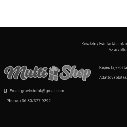
Készletnyilvántartásunk n
Az árválto
Képes tájékozt
Adattovábbítási
Email:
gravirsiofok@gmail.com
Phone:
+36-30/377-9292