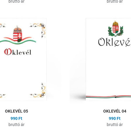
bruttó ár
bruttó ár
ságlistához
Hozzáadás a kívánságlistához
Összehasonlítás
Gyors nézet
OKLEVÉL 05
OKLEVÉL 04
990 Ft
990 Ft
bruttó ár
bruttó ár