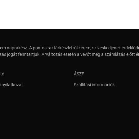
em naprakész. A pontos raktárkészletről kérem, szíveskedjenek érdeklődn
zás jogát fenntartjuk! Árváltozás esetén a vevőt még a számlázás előtt ér
ató
ÁSZF
 nyilatkozat
Szállítási információk