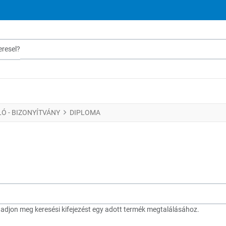
sel?
LÓ - BIZONYÍTVÁNY
DIPLOMA
djon meg keresési kifejezést egy adott termék megtalálásához.