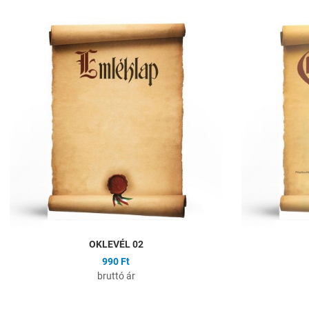
Hozzáadás a kíván
Összehasonlítás
Gyors nézet
OKLEVÉL 02
990 Ft
bruttó ár