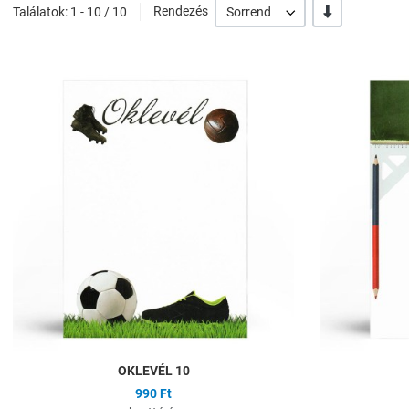
-/+
Találatok: 1 - 10 / 10
Rendezés
Sorrend
Hozzáadás a kíván
Összehasonlítás
Gyors nézet
OKLEVÉL 10
990 Ft