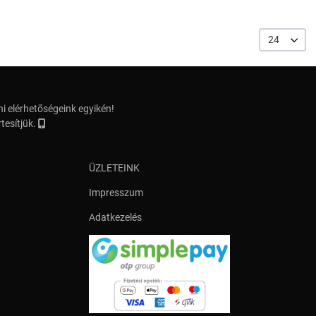
24
i elérhetőségeink egyikén!
tesítjük.
ÜZLETEINK
Impresszum
Adatkezelés