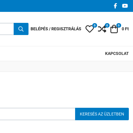
FACEBO
YO
0
0
0
Kedvencek
Összehasonlí
Kosár
BELÉPÉS / REGISZTRÁLÁS
0 Ft
KAPCSOLAT