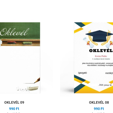
ságlistához
Hozzáadás a kívánságlistához
Összehasonlítás
Gyors nézet
OKLEVÉL 09
OKLEVÉL 08
990 Ft
990 Ft