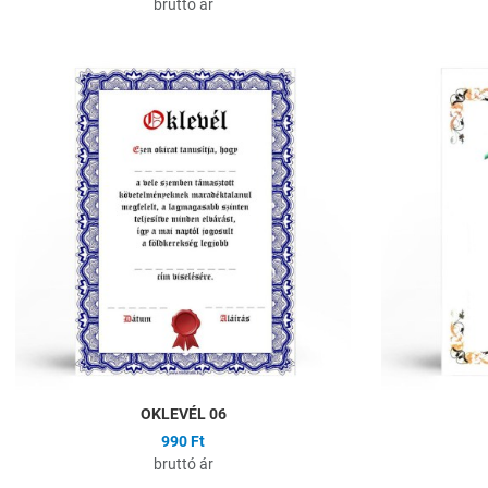
bruttó ár
Hozzáadás a kíván
Összehasonlítás
Gyors nézet
OKLEVÉL 06
990 Ft
bruttó ár